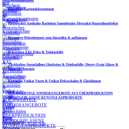
Besondere Gartendekorationen
Historisches Antikglas Raritäten Sammlerglas Abstrakte Kunstglasobjekte
Besondere Dekoelemente zum hinstellen & aufhängen
Dekorative XXL Deko & Trinkgefäße
Tischkultur Ausgefallene Glaskrüge & Trinkgefäße, Sherry-Essig Gläser &
Essig/Öl Menagen
Kunstglas Unikat Vasen & Unikat Dekoschalen & Glasblumen
HOCHWERTIGE SONDERANGEBOTE AUS ÜBERPRODUKTION
MUNDGEBLASENE KUNSTGLASPRODUKTE
Filter
Anzeigen
20
40
60
Alle