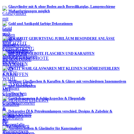
Glaszylinder mit & ohne Boden auch Borosilikatglas, Lampenschirme
Maßanfertigungen möglich
Gold und Antikgold farbige Dekorationen
HOCHZEIT GEBURTSTAG JUBILÄUM BESONDERE ANLÄSSE
SONDERANGEBOTE FLASCHEN UND KARAFFEN
ZWEIT WAHL GLASWAREN MIT KLEINEN SCHÖHEISFEHLERN
Designer Glasflaschen & Karaffen & Gläser mit verschiedenen Innenmotiven
und Innenfiguren
Goethebarometer & Schluckspechte & Fliegenfalle
Dekorative Öl & Petroleumlampen verschied. Designs & Zubehör &
Kerzenleuchter
Anreibescheiben & Glasläufer für Kunstmalerei