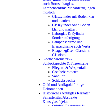
auch Borosilikatglas,
Lampenschirme Maßanfertigungen
möglich
Glaszylinder mit Boden klar
und mattiert
Glaszylinder ohne Boden
klar und mattiert
Laborglas & Zylinder
Sonderanfertigung
Lampenschirme und
Ersatzschirme auch Vesta
Reagenzgläser, Glassturz,
Glasdom
Goethebarometer &
Schluckspechte & Fliegenfalle
Fliegen- & Wespenfalle
Goethebarometer
Sanduhr
Schluckspechte
Gold und Antikgold farbige
Dekorationen
Historisches Antikglas Raritäten
Sammlerglas Abstrakte
Kunstglasobjekte
Original Egermann &