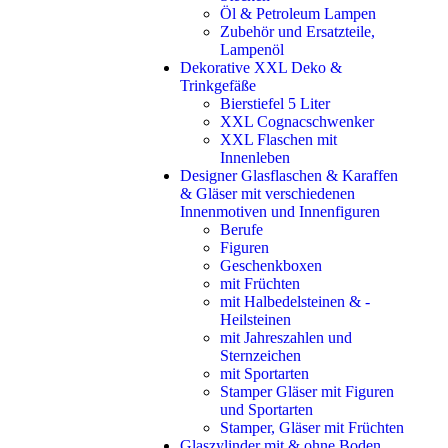
Öl & Petroleum Lampen
Zubehör und Ersatzteile,
Lampenöl
Dekorative XXL Deko &
Trinkgefäße
Bierstiefel 5 Liter
XXL Cognacschwenker
XXL Flaschen mit
Innenleben
Designer Glasflaschen & Karaffen
& Gläser mit verschiedenen
Innenmotiven und Innenfiguren
Berufe
Figuren
Geschenkboxen
mit Früchten
mit Halbedelsteinen & -
Heilsteinen
mit Jahreszahlen und
Sternzeichen
mit Sportarten
Stamper Gläser mit Figuren
und Sportarten
Stamper, Gläser mit Früchten
Glaszylinder mit & ohne Boden