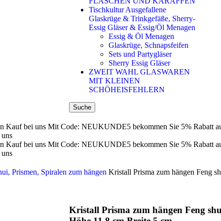
FLASCHEN UND KARAFFEN
Tischkultur Ausgefallene
Glaskrüge & Trinkgefäße, Sherry-
Essig Gläser & Essig/Öl Menagen
Essig & Öl Menagen
Glaskrüge, Schnapsfeifen
Sets und Partygläser
Sherry Essig Gläser
ZWEIT WAHL GLASWAREN
MIT KLEINEN
SCHÖHEISFEHLERN
Suche
n Kauf bei uns
Mit Code: NEUKUNDE5 bekommen Sie 5% Rabatt auf 
 uns
n Kauf bei uns
Mit Code: NEUKUNDE5 bekommen Sie 5% Rabatt auf 
 uns
ui, Prismen, Spiralen zum hängen
Kristall Prisma zum hängen Feng sh
Kristall Prisma zum hängen Feng shui
Höhe 11,8 cm Breite 5 cm