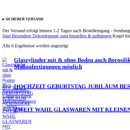
▸ SICHERER VERSAND
Der Versand erfolgt binnen 1-2 Tagen nach Bestelleingang - Sendun
Start
Besondere Dekoelemente zum hinstellen & aufhängen
Kugel kla
Alle 6 Ergebnisse werden angezeigt
Glaszylinder mit & ohne Boden auch Borosili
Maßanfertigungen möglich
HOCHZEIT GEBURTSTAG JUBILÄUM BE
ZWEIT WAHL GLASWAREN MIT KLEINE