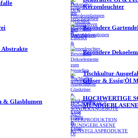
falle
Kerzenleuchter
ei
Besondere Gartende
 Abstrakte
Besondere Dekoelem
Tischkultur Ausgefa
Gläser & Essig/Öl 
HOCHWERTIGE S
en & Glasblumen
MUNDGEBLASENE