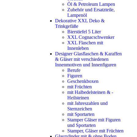
Öl & Petroleum Lampen
Zubehör und Ersatzteile,
Lampenöl
Dekorative XXL Deko &
Trinkgefäße
Bierstiefel 5 Liter
XXL Cognacschwenker
XXL Flaschen mit
Innenleben
Designer Glasflaschen & Karaffen
& Gläser mit verschiedenen
Innenmotiven und Innenfiguren
Berufe
Figuren
Geschenkboxen
mit Früchten
mit Halbedelsteinen & -
Heilsteinen
mit Jahreszahlen und
Sternzeichen
mit Sportarten
Stamper Gläser mit Figuren
und Sportarten
Stamper, Gläser mit Früchten
Glaszylinder mit & ohne Boden