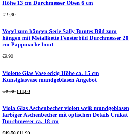
Höhe 13 cm Durchmesser Oben 6 cm
€
19,90
Vogel zum hängen Serie Sally Buntes Bild zum
hängen mit Metallkette Fensterbild Durchmesser 20
cm Pappmache bunt
€
9,90
Violette Glas Vase eckig Höhe ca. 15 cm
Kunstglasvase mundgeblasen Angebot
Ursprünglicher
Aktueller
€
39,90
€
14,00
Preis
Preis
war:
ist:
€39,90
€14,00.
Viola Glas Aschenbecher violett weiß mundgeblasen
farbiger Aschenbecher mit optischen Details Unikat
Durchmesser ca. 18 cm
Ursprünglicher
Aktueller
€
49,50
€
11,90