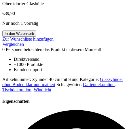
Oberstdorfer Glashütte
€
39,90
Nur noch 1 vorrätig
Windlicht
In den Warenkorb
großer
Zur Wunschliste hinzufügen
Glaszylinder
Vergleichen
ohne
0
Personen betrachten das Produkt in diesem Moment!
Boden
mit
Direktversand
Gravur
+1000 Produkte
Hund
Kundensupport
eingraviert
Öffnung
Artikelnummer:
Zylinder 40 cm mit Hund
Kategorie:
Glaszylinder
unten
ohne Boden klar und mattiert
Schlagwörter:
Gartendekoration
,
und
Tischdekoration
,
Windlicht
oben
ca.
Eigenschaften
14
cm,
Höhe
ca.
40