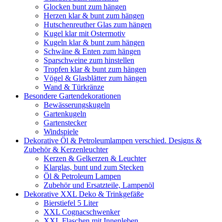
Glocken bunt zum hängen
Herzen klar & bunt zum hängen
Hutschenreuther Glas zum hängen
Kugel klar mit Ostermotiv
Kugeln klar & bunt zum hängen
Schwäne & Enten zum hängen
Sparschweine zum hinstellen
Tropfen klar & bunt zum hängen
Vögel & Glasblätter zum hängen
Wand & Türkränze
Besondere Gartendekorationen
Bewässerungskugeln
Gartenkugeln
Gartenstecker
Windspiele
Dekorative Öl & Petroleumlampen verschied. Designs &
Zubehör & Kerzenleuchter
Kerzen & Gelkerzen & Leuchter
Klarglas, bunt und zum Stecken
Öl & Petroleum Lampen
Zubehör und Ersatzteile, Lampenöl
Dekorative XXL Deko & Trinkgefäße
Bierstiefel 5 Liter
XXL Cognacschwenker
XXL Flaschen mit Innenleben