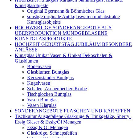
Kunstglasobjekte
Original Egermann & Böhmisches Glas
sonstige originale Antikglaswaren und abstrakte
Kunstglasobjekte
HOCHWERTIGE SONDERANGEBOTE AUS
ÜBERPRODUKTION MUNDGEBLASENE
KUNSTGLASPRODUKTE
HOCHZEIT GEBURTSTAG JUBILÄUM BESONDERE
ANLÄSSE
Kunstglas Unikat Vasen & Unikat Dekoschalen &
Glasblumen
Bodenvasen
Glasblumen Buntglas
Kerzenständer Buntglas
Kugelvasen
Schalen, Aschenbecher, Körbe
Tischglocken Buntglas
Vasen Buntglas
Vasen Klarglas
SONDERANGEBOTE FLASCHEN UND KARAFFEN
Tischkultur Ausgefallene Glaskrüge & Trinkgefäße, Sherry-
Essig Gläser & Essig/Öl Menagen
Essig & Öl Menagen
Glaskrüge, Schnapsfeifen