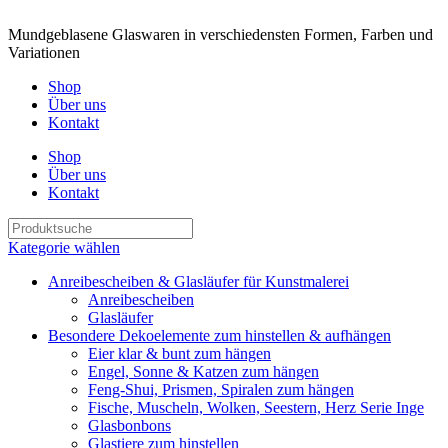
Mundgeblasene Glaswaren in verschiedensten Formen, Farben und
Variationen
Shop
Über uns
Kontakt
Shop
Über uns
Kontakt
Kategorie wählen
Anreibescheiben & Glasläufer für Kunstmalerei
Anreibescheiben
Glasläufer
Besondere Dekoelemente zum hinstellen & aufhängen
Eier klar & bunt zum hängen
Engel, Sonne & Katzen zum hängen
Feng-Shui, Prismen, Spiralen zum hängen
Fische, Muscheln, Wolken, Seestern, Herz Serie Inge
Glasbonbons
Glastiere zum hinstellen