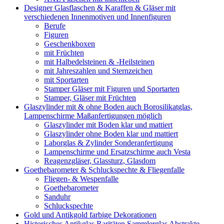
Designer Glasflaschen & Karaffen & Gläser mit
verschiedenen Innenmotiven und Innenfiguren
Berufe
Figuren
Geschenkboxen
mit Früchten
mit Halbedelsteinen & -Heilsteinen
mit Jahreszahlen und Sternzeichen
mit Sportarten
Stamper Gläser mit Figuren und Sportarten
Stamper, Gläser mit Früchten
Glaszylinder mit & ohne Boden auch Borosilikatglas,
Lampenschirme Maßanfertigungen möglich
Glaszylinder mit Boden klar und mattiert
Glaszylinder ohne Boden klar und mattiert
Laborglas & Zylinder Sonderanfertigung
Lampenschirme und Ersatzschirme auch Vesta
Reagenzgläser, Glassturz, Glasdom
Goethebarometer & Schluckspechte & Fliegenfalle
Fliegen- & Wespenfalle
Goethebarometer
Sanduhr
Schluckspechte
Gold und Antikgold farbige Dekorationen
Historisches Antikglas Raritäten Sammlerglas Abstrakte