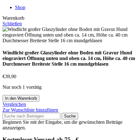
Shop
Warenkorb
Schließen
Windlicht großer Glaszylinder ohne Boden mit Gravur Hund
eingraviert Öffnung unten und oben ca. 14 cm, Höhe ca. 40 cm
Durchmesser Breiteste Stelle 16 cm mundgeblasen
€
39,90
Nur noch 1 vorrätig
Windlicht
In den Warenkorb
großer
Vergleichen
Glaszylinder
Zur Wunschliste hinzufügen
ohne
Suche
Boden
Beginnen Sie mit der Eingabe, um die gewünschten Beiträge
mit
anzuzeigen.
Gravur
Hund
Kostenloser Versand ab 75,- €