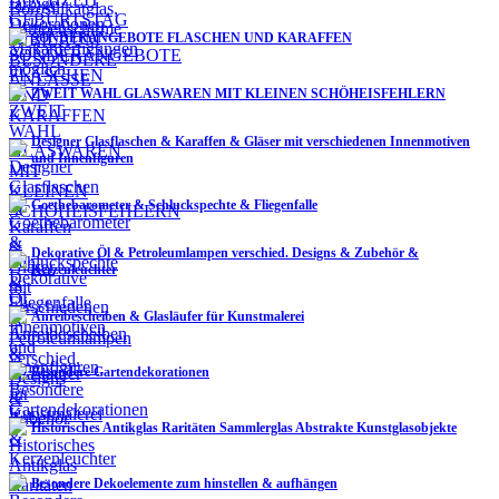
SONDERANGEBOTE FLASCHEN UND KARAFFEN
ZWEIT WAHL GLASWAREN MIT KLEINEN SCHÖHEISFEHLERN
Designer Glasflaschen & Karaffen & Gläser mit verschiedenen Innenmotiven
und Innenfiguren
Goethebarometer & Schluckspechte & Fliegenfalle
Dekorative Öl & Petroleumlampen verschied. Designs & Zubehör &
Kerzenleuchter
Anreibescheiben & Glasläufer für Kunstmalerei
Besondere Gartendekorationen
Historisches Antikglas Raritäten Sammlerglas Abstrakte Kunstglasobjekte
Besondere Dekoelemente zum hinstellen & aufhängen