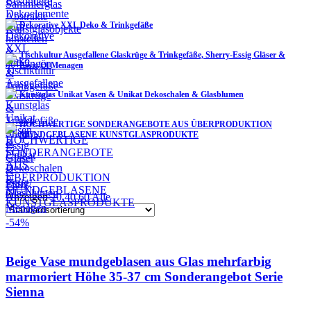
Dekorative XXL Deko & Trinkgefäße
Tischkultur Ausgefallene Glaskrüge & Trinkgefäße, Sherry-Essig Gläser &
Essig/Öl Menagen
Kunstglas Unikat Vasen & Unikat Dekoschalen & Glasblumen
HOCHWERTIGE SONDERANGEBOTE AUS ÜBERPRODUKTION
MUNDGEBLASENE KUNSTGLASPRODUKTE
Filter
Anzeigen
20
40
60
Alle
-54%
Beige Vase mundgeblasen aus Glas mehrfarbig
marmoriert Höhe 35-37 cm Sonderangebot Serie
Sienna