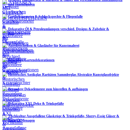
und Innenfiguren
Goethebarometer & Schluckspechte & Fliegenfalle
Dekorative Öl & Petroleumlampen verschied. Designs & Zubehör &
Kerzenleuchter
Anreibescheiben & Glasläufer für Kunstmalerei
Besondere Gartendekorationen
Historisches Antikglas Raritäten Sammlerglas Abstrakte Kunstglasobjekte
Besondere Dekoelemente zum hinstellen & aufhängen
Dekorative XXL Deko & Trinkgefäße
Tischkultur Ausgefallene Glaskrüge & Trinkgefäße, Sherry-Essig Gläser &
Essig/Öl Menagen