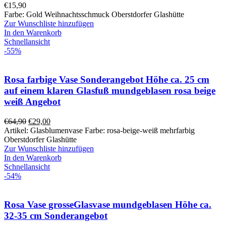
€
15,90
Farbe: Gold Weihnachtsschmuck Oberstdorfer Glashütte
Zur Wunschliste hinzufügen
In den Warenkorb
Schnellansicht
-55%
Rosa farbige Vase Sonderangebot Höhe ca. 25 cm
auf einem klaren Glasfuß mundgeblasen rosa beige
weiß Angebot
Ursprünglicher
Aktueller
€
64,90
€
29,00
Preis
Preis
Artikel: Glasblumenvase Farbe: rosa-beige-weiß mehrfarbig
war:
ist:
Oberstdorfer Glashütte
€64,90
€29,00.
Zur Wunschliste hinzufügen
In den Warenkorb
Schnellansicht
-54%
Rosa Vase grosseGlasvase mundgeblasen Höhe ca.
32-35 cm Sonderangebot