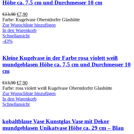
Höhe ca. 7,5 cm und Durchmesser 10 cm
Ursprünglicher
Aktueller
€
13,90
€
7,90
Preis
Preis
Farbe: Kugelvase Oberstdorfer Glashütte
war:
ist:
Zur Wunschliste hinzufügen
€13,90
€7,90.
In den Warenkorb
Schnellansicht
-43%
Kleine Kugelvase in der Farbe rosa violett weiß
mundgeblasen Höhe ca. 7,5 cm und Durchmesser 10
cm
Ursprünglicher
Aktueller
€
13,90
€
7,90
Preis
Preis
Farbe: rosa violett weiß Kugelvase Oberstdorfer Glashütte
war:
ist:
Zur Wunschliste hinzufügen
€13,90
€7,90.
In den Warenkorb
Schnellansicht
kobaltblaue Vase Kunstglas Vase mit Dekor
mundgeblasen Unikatvase Höhe ca. 29 cm – Blau