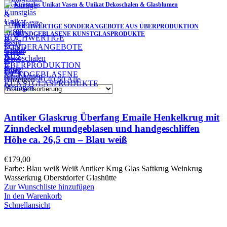
Kunstglas Unikat Vasen & Unikat Dekoschalen & Glasblumen
HOCHWERTIGE SONDERANGEBOTE AUS ÜBERPRODUKTION
MUNDGEBLASENE KUNSTGLASPRODUKTE
Filter
Anzeigen
20
40
60
Alle
Antiker Glaskrug Überfang Emaile Henkelkrug mit
Zinndeckel mundgeblasen und handgeschliffen
Höhe ca. 26,5 cm – Blau weiß
€
179,00
Farbe: Blau weiß Weiß Antiker Krug Glas Saftkrug Weinkrug
Wasserkrug Oberstdorfer Glashütte
Zur Wunschliste hinzufügen
In den Warenkorb
Schnellansicht