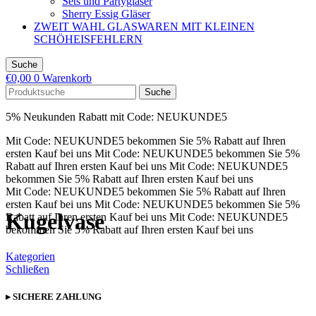
Sets und Partygläser
Sherry Essig Gläser
ZWEIT WAHL GLASWAREN MIT KLEINEN
SCHÖHEISFEHLERN
Suche
€
0,00
0
Warenkorb
Suche
5% Neukunden Rabatt mit Code: NEUKUNDE5
Mit Code: NEUKUNDE5 bekommen Sie 5% Rabatt auf Ihren
ersten Kauf bei uns
Mit Code: NEUKUNDE5 bekommen Sie 5%
Rabatt auf Ihren ersten Kauf bei uns
Mit Code: NEUKUNDE5
bekommen Sie 5% Rabatt auf Ihren ersten Kauf bei uns
Mit Code: NEUKUNDE5 bekommen Sie 5% Rabatt auf Ihren
ersten Kauf bei uns
Mit Code: NEUKUNDE5 bekommen Sie 5%
Kugelvase
Rabatt auf Ihren ersten Kauf bei uns
Mit Code: NEUKUNDE5
bekommen Sie 5% Rabatt auf Ihren ersten Kauf bei uns
Kategorien
Schließen
▸ SICHERE ZAHLUNG