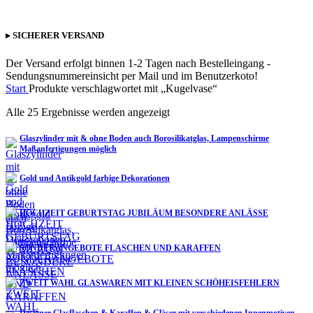
▸ SICHERER VERSAND
Der Versand erfolgt binnen 1-2 Tagen nach Bestelleingang -
Sendungsnummereinsicht per Mail und im Benutzerkoto!
Start
Produkte verschlagwortet mit „Kugelvase“
Alle 25 Ergebnisse werden angezeigt
Glaszylinder mit & ohne Boden auch Borosilikatglas, Lampenschirme
Maßanfertigungen möglich
Gold und Antikgold farbige Dekorationen
HOCHZEIT GEBURTSTAG JUBILÄUM BESONDERE ANLÄSSE
SONDERANGEBOTE FLASCHEN UND KARAFFEN
ZWEIT WAHL GLASWAREN MIT KLEINEN SCHÖHEISFEHLERN
Designer Glasflaschen & Karaffen & Gläser mit verschiedenen Innenmotiven