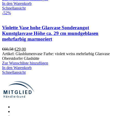
In den Warenkorb
Schnellansicht
-52%
Violette Vase hohe Glasvase Sonderangot
Kunstglasvase Höhe ca. 29 cm mundgeblasen
mehrfarbig marmoriert
Ursprünglicher
Aktueller
€
60,58
€
29,00
Preis
Preis
Artikel: Glasblumenvase Farbe: violett weiss mehrfarbig Glasvase
war:
ist:
Oberstdorfer Glashütte
€60,58
€29,00.
Zur Wunschliste hinzufügen
In den Warenkorb
Schnellansicht