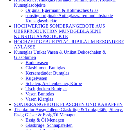
Kunstglasobjekte
Original Egermann & Böhmisches Glas
sonstige originale Antikglaswaren und abstrakte
Kunstglasobjekte
HOCHWERTIGE SONDERANGEBOTE AUS
ÜBERPRODUKTION MUNDGEBLASENE
KUNSTGLASPRODUKTE
HOCHZEIT GEBURTSTAG JUBILÄUM BESONDERE
ANLÄSSE
Kunstglas Unikat Vasen & Unikat Dekoschalen &
Glasblumen
Bodenvasen
Glasblumen Buntglas
Kerzenständer Buntglas
Kugelvasen
Schalen, Aschenbecher, Körbe
Tischglocken Buntglas
Vasen Buntglas
Vasen Klarglas
SONDERANGEBOTE FLASCHEN UND KARAFFEN
Tischkultur Ausgefallene Glaskrüge & Trinkgefäße, Sherry-
Essig Gläser & Essig/Öl Menagen
Essig & Öl Menagen
Glaskrüge, Schnapsfeifen