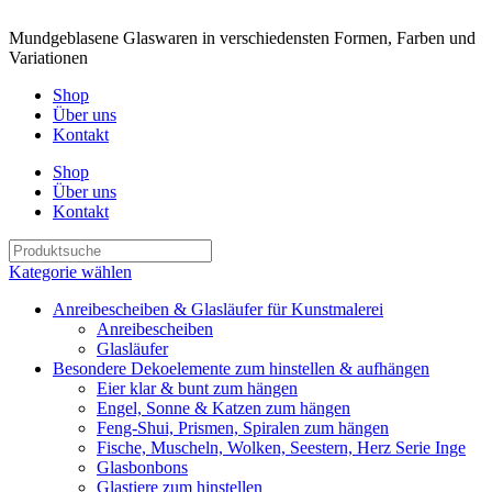
Mundgeblasene Glaswaren in verschiedensten Formen, Farben und
Variationen
Shop
Über uns
Kontakt
Shop
Über uns
Kontakt
Kategorie wählen
Anreibescheiben & Glasläufer für Kunstmalerei
Anreibescheiben
Glasläufer
Besondere Dekoelemente zum hinstellen & aufhängen
Eier klar & bunt zum hängen
Engel, Sonne & Katzen zum hängen
Feng-Shui, Prismen, Spiralen zum hängen
Fische, Muscheln, Wolken, Seestern, Herz Serie Inge
Glasbonbons
Glastiere zum hinstellen