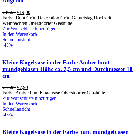
Angebot
Ursprünglicher
Aktueller
€
49,50
€
19,00
Preis
Preis
Farbe: Bunt Grün Dekoration Grün Geburtstag Hochzeit
war:
ist:
Weihnachten Oberstdorfer Glashütte
€49,50
€19,00.
Zur Wunschliste hinzufügen
In den Warenkorb
Schnellansicht
-43%
Kleine Kugelvase in der Farbe Amber bunt
mundgeblasen Höhe ca. 7,5 cm und Durchmesser 10
cm
Ursprünglicher
Aktueller
€
13,90
€
7,90
Preis
Preis
Farbe: Amber bunt Kugelvase Oberstdorfer Glashütte
war:
ist:
Zur Wunschliste hinzufügen
€13,90
€7,90.
In den Warenkorb
Schnellansicht
-43%
Kleine Kugelvase in der Farbe bunt mundgeblasen