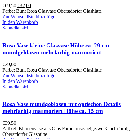
Ursprünglicher
Aktueller
€
69,50
€
32,00
Preis
Preis
Farbe: Bunt Rosa Glasvase Oberstdorfer Glashütte
war:
ist:
Zur Wunschliste hinzufügen
€69,50
€32,00.
In den Warenkorb
Schnellansicht
Rosa Vase kleine Glasvase Höhe ca. 29 cm
mundgeblasen mehrfarbig marmoriert
€
39,90
Farbe: Bunt Rosa Glasvase Oberstdorfer Glashütte
Zur Wunschliste hinzufügen
In den Warenkorb
Schnellansicht
Rosa Vase mundgeblasen mit optischen Details
mehrfarbig marmoriert Höhe ca. 15 cm
€
39,50
Artikel: Blumenvase aus Glas Farbe: rose-beige-weiß mehrfarbig
Oberstdorfer Glashütte