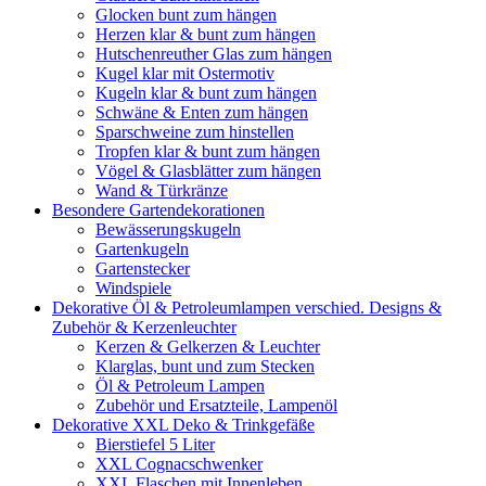
Glocken bunt zum hängen
Herzen klar & bunt zum hängen
Hutschenreuther Glas zum hängen
Kugel klar mit Ostermotiv
Kugeln klar & bunt zum hängen
Schwäne & Enten zum hängen
Sparschweine zum hinstellen
Tropfen klar & bunt zum hängen
Vögel & Glasblätter zum hängen
Wand & Türkränze
Besondere Gartendekorationen
Bewässerungskugeln
Gartenkugeln
Gartenstecker
Windspiele
Dekorative Öl & Petroleumlampen verschied. Designs &
Zubehör & Kerzenleuchter
Kerzen & Gelkerzen & Leuchter
Klarglas, bunt und zum Stecken
Öl & Petroleum Lampen
Zubehör und Ersatzteile, Lampenöl
Dekorative XXL Deko & Trinkgefäße
Bierstiefel 5 Liter
XXL Cognacschwenker
XXL Flaschen mit Innenleben