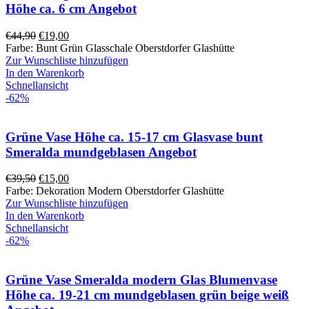
Höhe ca. 6 cm Angebot
Ursprünglicher
Aktueller
€
44,90
€
19,00
Preis
Preis
Farbe: Bunt Grün Glasschale Oberstdorfer Glashütte
war:
ist:
Zur Wunschliste hinzufügen
€44,90
€19,00.
In den Warenkorb
Schnellansicht
-62%
Grüne Vase Höhe ca. 15-17 cm Glasvase bunt
Smeralda mundgeblasen Angebot
Ursprünglicher
Aktueller
€
39,50
€
15,00
Preis
Preis
Farbe: Dekoration Modern Oberstdorfer Glashütte
war:
ist:
Zur Wunschliste hinzufügen
€39,50
€15,00.
In den Warenkorb
Schnellansicht
-62%
Grüne Vase Smeralda modern Glas Blumenvase
Höhe ca. 19-21 cm mundgeblasen grün beige weiß