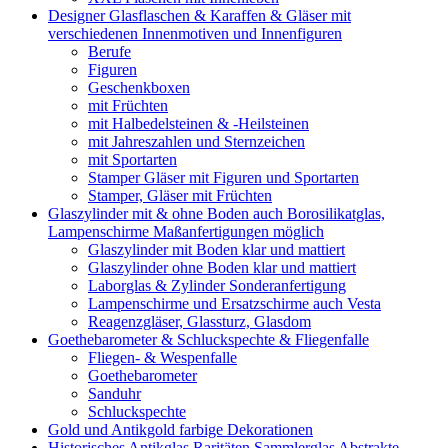
Designer Glasflaschen & Karaffen & Gläser mit
verschiedenen Innenmotiven und Innenfiguren
Berufe
Figuren
Geschenkboxen
mit Früchten
mit Halbedelsteinen & -Heilsteinen
mit Jahreszahlen und Sternzeichen
mit Sportarten
Stamper Gläser mit Figuren und Sportarten
Stamper, Gläser mit Früchten
Glaszylinder mit & ohne Boden auch Borosilikatglas,
Lampenschirme Maßanfertigungen möglich
Glaszylinder mit Boden klar und mattiert
Glaszylinder ohne Boden klar und mattiert
Laborglas & Zylinder Sonderanfertigung
Lampenschirme und Ersatzschirme auch Vesta
Reagenzgläser, Glassturz, Glasdom
Goethebarometer & Schluckspechte & Fliegenfalle
Fliegen- & Wespenfalle
Goethebarometer
Sanduhr
Schluckspechte
Gold und Antikgold farbige Dekorationen
Historisches Antikglas Raritäten Sammlerglas Abstrakte