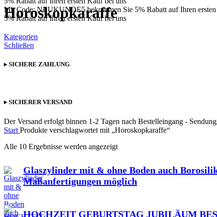
5% Rabatt auf Ihren ersten Kauf bei uns
Horoskopkaraffe
Mit Code: NEUKUNDE5 bekommen Sie 5% Rabatt auf Ihren ersten 
5% Rabatt auf Ihren ersten Kauf bei uns
Kategorien
Schließen
▸ SICHERE ZAHLUNG
▸ SICHERER VERSAND
Der Versand erfolgt binnen 1-2 Tagen nach Bestelleingang - Sendun
Start
Produkte verschlagwortet mit „Horoskopkaraffe“
Alle 10 Ergebnisse werden angezeigt
Glaszylinder mit & ohne Boden auch Borosili
Maßanfertigungen möglich
HOCHZEIT GEBURTSTAG JUBILÄUM BE