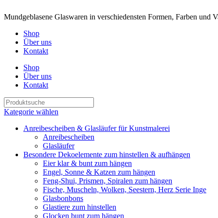
Mundgeblasene Glaswaren in verschiedensten Formen, Farben und Va
Shop
Über uns
Kontakt
Shop
Über uns
Kontakt
Kategorie wählen
Anreibescheiben & Glasläufer für Kunstmalerei
Anreibescheiben
Glasläufer
Besondere Dekoelemente zum hinstellen & aufhängen
Eier klar & bunt zum hängen
Engel, Sonne & Katzen zum hängen
Feng-Shui, Prismen, Spiralen zum hängen
Fische, Muscheln, Wolken, Seestern, Herz Serie Inge
Glasbonbons
Glastiere zum hinstellen
Glocken bunt zum hängen