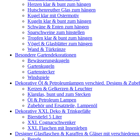
Herzen klar & bunt zum hängen
Hutschenreuther Glas zum hängen
Kugel klar mit Ostermotiv
Kugeln klar & bunt zum hängen
Schwäne & Enten zum hängen
Sparschweine zum hinstellen
Tropfen klar & bunt zum hängen
Vögel & Glasblätter zum hängen
Wand & Türkränze
Besondere Gartendekorationen
Bewässerungskugeln
Gartenkugeln
Gartenstecker
Windspiele
Dekorative Öl & Petroleumlampen verschied. Designs & Zube
Kerzen & Gelkerzen & Leuchter
Klarglas, bunt und zum Stecken
Öl & Petroleum Lampen
Zubehör und Ersatzteile, Lampenöl
Dekorative XXL Deko & Trinkgefäße
Bierstiefel 5 Liter
XXL Cognacschwenker
XXL Flaschen mit Innenleben
Designer Glasflaschen & Karaffen & Gläser mit verschiedenen
Berufe