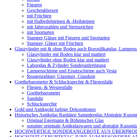
Figuren
Geschenkboxen
mit Früchten
mit Halbedelsteinen & -Heilsteinen
mit Jahreszahlen und Sternzeichen
mit Sportarten
Stamper Gläser mit Figuren und Sportarten
Stamper, Gläser mit Früchten
Glaszylinder mit & ohne Boden auch Borosilikatglas, Lampen
Glaszylinder mit Boden klar und mattiert
Glaszylinder ohne Boden klar und mattiert
Laborglas & Zylinder Sonderanfertigung
Lampenschirme und Ersatzschirme auch Vesta
Reagenzgläser, Glassturz, Glasdom
Goethebarometer & Schluckspechte & Fliegenfalle
Fliegen- & Wespenfalle
Goethebarometer
Sanduhr
Schluckspechte
Gold und Antikgold farbige Dekorationen
Historisches Antikglas Raritäten Sammlerglas Abstrakte Kunstg
Original Egermann & Böhmisches Glas
sonstige originale Antikglaswaren und abstrakte Kunstgl
HOCHWERTIGE SONDERANGEBOTE AUS ÜBERPRO
HOCHZEIT GEBURTSTAG JUBILÄUM BESONDERE A