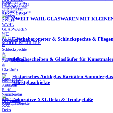
ZWEIT WAHL GLASWAREN MIT KLEINE
Goethebarometer & Schluckspechte & Fliegen
Anreibescheiben & Glasläufer für Kunstmaler
Historisches Antikglas Raritäten Sammlerglas
Kunstglasobjekte
Dekorative XXL Deko & Trinkgefäße