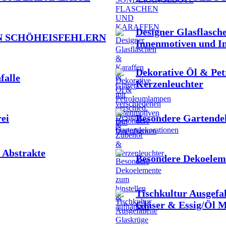
Designer Glasflasch
N SCHÖHEISFEHLERN
Innenmotiven und I
Dekorative Öl & Pe
falle
Kerzenleuchter
ei
Besondere Gartende
 Abstrakte
Besondere Dekoelem
Tischkultur Ausgefa
Gläser & Essig/Öl 