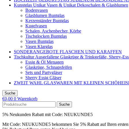
Kunstglas Unikat Vasen & Unikat Dekoschalen & Glasblumen
Bodenvasen
Glasblumen Buntglas
Kerzenständer Buntglas
Kugelvasen
Schalen, Aschenbecher, Körbe
Tischglocken Buntglas
Vasen Buntglas
Vasen Klarglas
SONDERANGEBOTE FLASCHEN UND KARAFFEN
Tischkultur Ausgefallene Glaskrüge & Trinkgefäße, Sherry-Es
Essig & Öl Menagen
Glaskrüge, Schnapsfeifen
Sets und Partygläser
Sherry Essig Gläser
ZWEIT WAHL GLASWAREN MIT KLEINEN SCHÖHEI
Suche
€
0,00
0
Warenkorb
Suche
5% Neukunden Rabatt mit Code: NEUKUNDE5
Mit Code: NEUKUNDE5 bekommen Sie 5% Rabatt auf Ihren ersten 