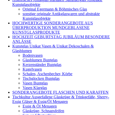
Kunstglasobjekte
Original Egermann & Böhmisches Glas
sonstige originale Antikglaswaren und abstrakte
Kunstglasobjekte
HOCHWERTIGE SONDERANGEBOTE AUS
ÜBERPRODUKTION MUNDGEBLASENE
KUNSTGLASPRODUKTE
HOCHZEIT GEBURTSTAG JUBILÄUM BESONDERE
ANLÄSSE
Kunstglas Unikat Vasen & Unikat Dekoschalen &
Glasblumen
Bodenvasen
Glasblumen Buntglas
Kerzenständer Buntglas
Kugelvasen
Schalen, Aschenbecher, Körbe
Tischglocken Buntglas
Vasen Buntglas
Vasen Klarglas
SONDERANGEBOTE FLASCHEN UND KARAFFEN
Tischkultur Ausgefallene Glaskrüge & Trinkgefäße, Sherry-
Essig Gläser & Essig/Öl Menagen
Essig & Öl Menagen
Glaskrüge, Schnapsfeifen