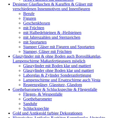
Designer Glasflaschen & Karaffen & Gläser mit
verschiedenen Innenmotiven und Innenfiguren
Berufe
Figuren
Geschenkboxen
mit Früchten
mit Halbedelsteinen & -Heilsteinen
mit Jahreszahlen und Sternzeichen
mit Sportarten
Stamper Gläser mit Figuren und Sportarten
Stamper, Gläser mit Früchten
Glaszylinder mit & ohne Boden auch Borosilikatglas,
Lampenschirme Maßanfertigungen möglich
Glaszylinder mit Boden klar und mattiert
Glaszylinder ohne Boden klar und mattiert
Laborglas & Zylinder Sonderanfertigung
Lampenschirme und Ersatzschirme auch Vesta
Reagenzgläser, Glassturz, Glasdom
Goethebarometer & Schluckspechte & Fliegenfalle
Fliegen- & Wespenfalle
Goethebarometer
Sanduhr
Schluckspechte
Gold und Antikgold farbige Dekorationen
Historisches Antikglas Raritäten Sammlerglas Abstrakte