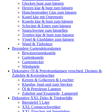
Glocken bunt zum hängen
Herzen klar & bunt zum hängen
Hutschenreuther Glas zum hängen
Kugel klar mit Ostermotiv
Kugeln klar & bunt zum hängen
Schwäne & Enten zum hängen
Sparschweine zum hinstellen
Tropfen klar & bunt zum hängen
Vögel & Glasblätter zum hängen
Wand & Türkränze
Besondere Gartendekorationen
Bewässerungskugeln
Gartenkugeln
Gartenstecker
Windspiele
Dekorative Öl & Petroleumlampen verschied. Designs &
Zubehör & Kerzenleuchter
Kerzen & Gelkerzen & Leuchter
Klarglas, bunt und zum Stecken
Öl & Petroleum Lampen
Zubehör und Ersatzteile, Lampenöl
Dekorative XXL Deko & Trinkgefäße
Bierstiefel 5 Liter
XXL Cognacschwenker
XXL Flaschen mit Innenleben