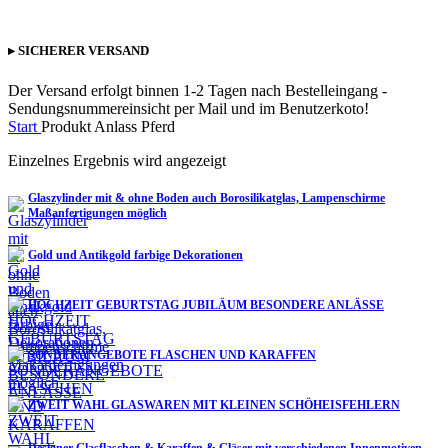
▸ SICHERER VERSAND
Der Versand erfolgt binnen 1-2 Tagen nach Bestelleingang -
Sendungsnummereinsicht per Mail und im Benutzerkoto!
Start
Produkt Anlass
Pferd
Einzelnes Ergebnis wird angezeigt
Glaszylinder mit & ohne Boden auch Borosilikatglas, Lampenschirme
Maßanfertigungen möglich
Gold und Antikgold farbige Dekorationen
HOCHZEIT GEBURTSTAG JUBILÄUM BESONDERE ANLÄSSE
SONDERANGEBOTE FLASCHEN UND KARAFFEN
ZWEIT WAHL GLASWAREN MIT KLEINEN SCHÖHEISFEHLERN
Designer Glasflaschen & Karaffen & Gläser mit verschiedenen Innenmotiven