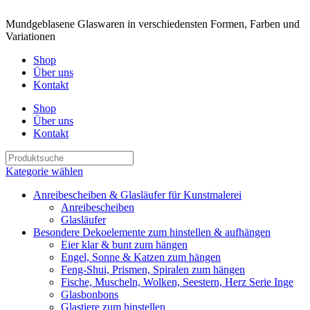
Mundgeblasene Glaswaren in verschiedensten Formen, Farben und
Variationen
Shop
Über uns
Kontakt
Shop
Über uns
Kontakt
Kategorie wählen
Anreibescheiben & Glasläufer für Kunstmalerei
Anreibescheiben
Glasläufer
Besondere Dekoelemente zum hinstellen & aufhängen
Eier klar & bunt zum hängen
Engel, Sonne & Katzen zum hängen
Feng-Shui, Prismen, Spiralen zum hängen
Fische, Muscheln, Wolken, Seestern, Herz Serie Inge
Glasbonbons
Glastiere zum hinstellen