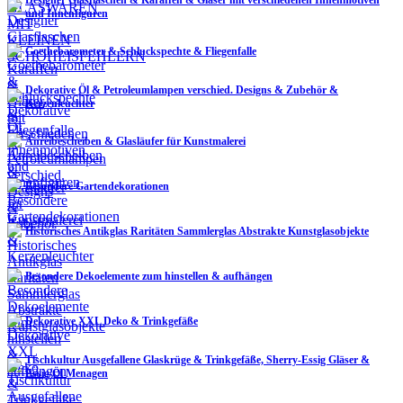
und Innenfiguren
Goethebarometer & Schluckspechte & Fliegenfalle
Dekorative Öl & Petroleumlampen verschied. Designs & Zubehör &
Kerzenleuchter
Anreibescheiben & Glasläufer für Kunstmalerei
Besondere Gartendekorationen
Historisches Antikglas Raritäten Sammlerglas Abstrakte Kunstglasobjekte
Besondere Dekoelemente zum hinstellen & aufhängen
Dekorative XXL Deko & Trinkgefäße
Tischkultur Ausgefallene Glaskrüge & Trinkgefäße, Sherry-Essig Gläser &
Essig/Öl Menagen