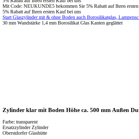
5% Rabatt auf Ihren ersten Kauf bei uns
Mit Code: NEUKUNDE5 bekommen Sie 5% Rabatt auf Ihren ersten 
5% Rabatt auf Ihren ersten Kauf bei uns
Start
Glaszylinder mit & ohne Boden auch Borosilikatglas, Lampen
30 mm Wandstärke 1,4 mm Borosilikat Glas Kanten geglättet
360° Ansicht
0%
Klick zum Vergrößern
Zylinder klar mit Boden Höhe ca. 500 mm Außen Dur
Farbe: transparent
Ersatzzylinder Zylinder
Oberstdorfer Glashütte