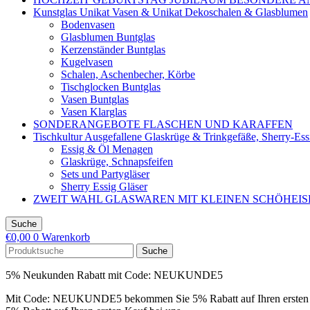
Kunstglas Unikat Vasen & Unikat Dekoschalen & Glasblumen
Bodenvasen
Glasblumen Buntglas
Kerzenständer Buntglas
Kugelvasen
Schalen, Aschenbecher, Körbe
Tischglocken Buntglas
Vasen Buntglas
Vasen Klarglas
SONDERANGEBOTE FLASCHEN UND KARAFFEN
Tischkultur Ausgefallene Glaskrüge & Trinkgefäße, Sherry-Es
Essig & Öl Menagen
Glaskrüge, Schnapsfeifen
Sets und Partygläser
Sherry Essig Gläser
ZWEIT WAHL GLASWAREN MIT KLEINEN SCHÖHEI
Suche
€
0,00
0
Warenkorb
Suche
5% Neukunden Rabatt mit Code: NEUKUNDE5
Mit Code: NEUKUNDE5 bekommen Sie 5% Rabatt auf Ihren ersten 