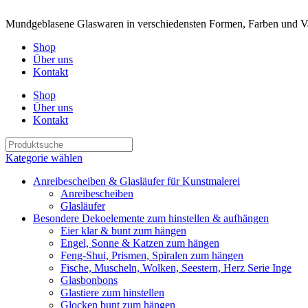
Mundgeblasene Glaswaren in verschiedensten Formen, Farben und Va
Shop
Über uns
Kontakt
Shop
Über uns
Kontakt
Kategorie wählen
Anreibescheiben & Glasläufer für Kunstmalerei
Anreibescheiben
Glasläufer
Besondere Dekoelemente zum hinstellen & aufhängen
Eier klar & bunt zum hängen
Engel, Sonne & Katzen zum hängen
Feng-Shui, Prismen, Spiralen zum hängen
Fische, Muscheln, Wolken, Seestern, Herz Serie Inge
Glasbonbons
Glastiere zum hinstellen
Glocken bunt zum hängen