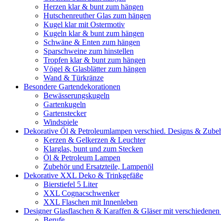
Herzen klar & bunt zum hängen
Hutschenreuther Glas zum hängen
Kugel klar mit Ostermotiv
Kugeln klar & bunt zum hängen
Schwäne & Enten zum hängen
Sparschweine zum hinstellen
Tropfen klar & bunt zum hängen
Vögel & Glasblätter zum hängen
Wand & Türkränze
Besondere Gartendekorationen
Bewässerungskugeln
Gartenkugeln
Gartenstecker
Windspiele
Dekorative Öl & Petroleumlampen verschied. Designs & Zube
Kerzen & Gelkerzen & Leuchter
Klarglas, bunt und zum Stecken
Öl & Petroleum Lampen
Zubehör und Ersatzteile, Lampenöl
Dekorative XXL Deko & Trinkgefäße
Bierstiefel 5 Liter
XXL Cognacschwenker
XXL Flaschen mit Innenleben
Designer Glasflaschen & Karaffen & Gläser mit verschiedenen
Berufe