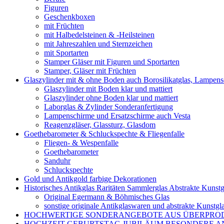
Figuren
Geschenkboxen
mit Früchten
mit Halbedelsteinen & -Heilsteinen
mit Jahreszahlen und Sternzeichen
mit Sportarten
Stamper Gläser mit Figuren und Sportarten
Stamper, Gläser mit Früchten
Glaszylinder mit & ohne Boden auch Borosilikatglas, Lampen
Glaszylinder mit Boden klar und mattiert
Glaszylinder ohne Boden klar und mattiert
Laborglas & Zylinder Sonderanfertigung
Lampenschirme und Ersatzschirme auch Vesta
Reagenzgläser, Glassturz, Glasdom
Goethebarometer & Schluckspechte & Fliegenfalle
Fliegen- & Wespenfalle
Goethebarometer
Sanduhr
Schluckspechte
Gold und Antikgold farbige Dekorationen
Historisches Antikglas Raritäten Sammlerglas Abstrakte Kunstg
Original Egermann & Böhmisches Glas
sonstige originale Antikglaswaren und abstrakte Kunstgl
HOCHWERTIGE SONDERANGEBOTE AUS ÜBERPRO
HOCHZEIT GEBURTSTAG JUBILÄUM BESONDERE A