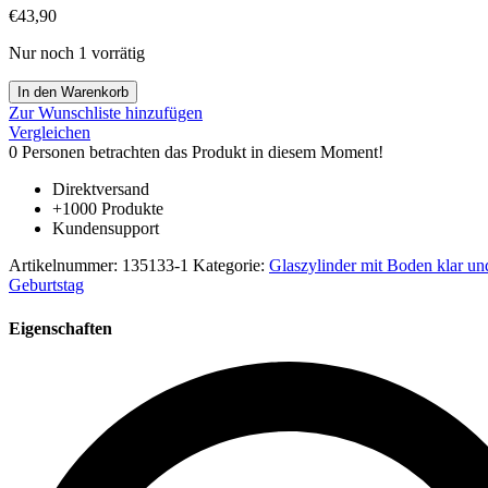
€
43,90
Nur noch 1 vorrätig
Zylinder
In den Warenkorb
klar
Zur Wunschliste hinzufügen
mit
Vergleichen
Boden
0
Personen betrachten das Produkt in diesem Moment!
Höhe
ca.
Direktversand
500
+1000 Produkte
mm
Kundensupport
Außen
Durchmesser
Artikelnummer:
135133-1
Kategorie:
Glaszylinder mit Boden klar und
30
Geburtstag
mm
Wandstärke
Eigenschaften
1,4
mm
Borosilikat
Glas
Kanten
geglättet
Menge