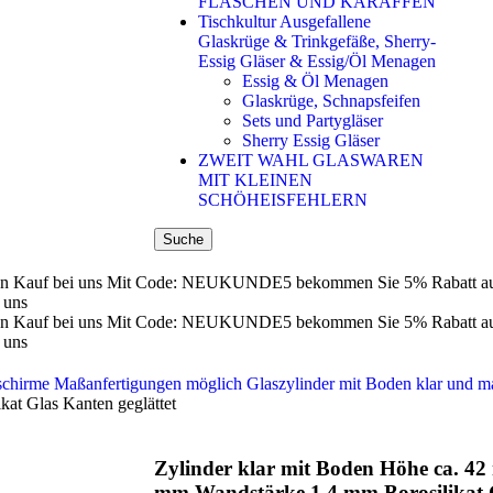
FLASCHEN UND KARAFFEN
Tischkultur Ausgefallene
Glaskrüge & Trinkgefäße, Sherry-
Essig Gläser & Essig/Öl Menagen
Essig & Öl Menagen
Glaskrüge, Schnapsfeifen
Sets und Partygläser
Sherry Essig Gläser
ZWEIT WAHL GLASWAREN
MIT KLEINEN
SCHÖHEISFEHLERN
Suche
n Kauf bei uns
Mit Code: NEUKUNDE5 bekommen Sie 5% Rabatt auf 
 uns
n Kauf bei uns
Mit Code: NEUKUNDE5 bekommen Sie 5% Rabatt auf 
 uns
nschirme Maßanfertigungen möglich
Glaszylinder mit Boden klar und ma
at Glas Kanten geglättet
Zylinder klar mit Boden Höhe ca. 4
mm Wandstärke 1,4 mm Borosilikat G