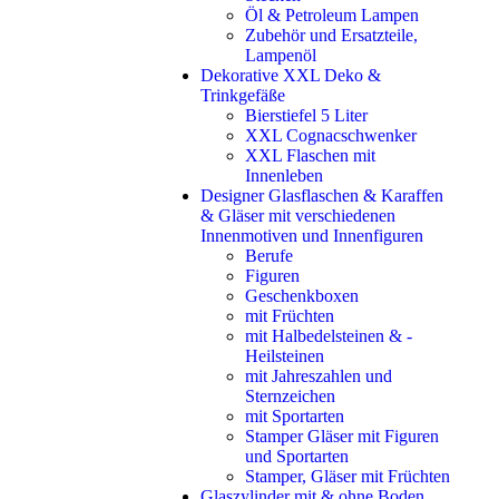
Öl & Petroleum Lampen
Zubehör und Ersatzteile,
Lampenöl
Dekorative XXL Deko &
Trinkgefäße
Bierstiefel 5 Liter
XXL Cognacschwenker
XXL Flaschen mit
Innenleben
Designer Glasflaschen & Karaffen
& Gläser mit verschiedenen
Innenmotiven und Innenfiguren
Berufe
Figuren
Geschenkboxen
mit Früchten
mit Halbedelsteinen & -
Heilsteinen
mit Jahreszahlen und
Sternzeichen
mit Sportarten
Stamper Gläser mit Figuren
und Sportarten
Stamper, Gläser mit Früchten
Glaszylinder mit & ohne Boden