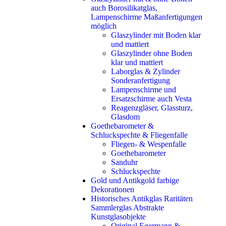
auch Borosilikatglas,
Lampenschirme Maßanfertigungen
möglich
Glaszylinder mit Boden klar
und mattiert
Glaszylinder ohne Boden
klar und mattiert
Laborglas & Zylinder
Sonderanfertigung
Lampenschirme und
Ersatzschirme auch Vesta
Reagenzgläser, Glassturz,
Glasdom
Goethebarometer &
Schluckspechte & Fliegenfalle
Fliegen- & Wespenfalle
Goethebarometer
Sanduhr
Schluckspechte
Gold und Antikgold farbige
Dekorationen
Historisches Antikglas Raritäten
Sammlerglas Abstrakte
Kunstglasobjekte
Original Egermann &