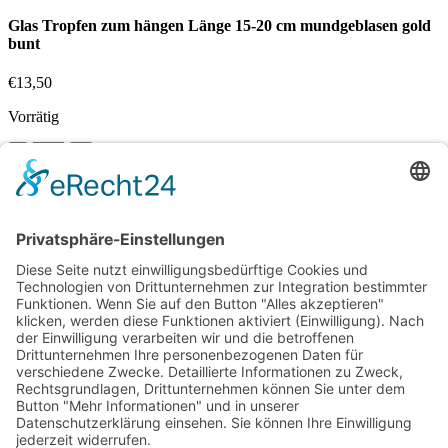
Glas Tropfen zum hängen Länge 15-20 cm mundgeblasen gold
bunt
€
13,50
Vorrätig
Glas
Tropfen
In den Warenkorb
zum
Vergleichen
hängen
Zur Wunschliste hinzufügen
Länge
Suche
15-
Beginnen Sie mit der Eingabe, um die gewünschten Beiträge
20
anzuzeigen.
cm
mundgeblasen
Kostenloser Versand ab 75,- €
gold
bunt
Handgefertigt in Europa
Menge
Perfekt als Geschenk