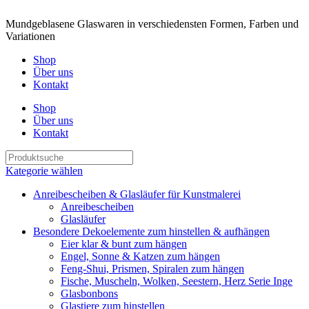
Mundgeblasene Glaswaren in verschiedensten Formen, Farben und
Variationen
Shop
Über uns
Kontakt
Shop
Über uns
Kontakt
Kategorie wählen
Anreibescheiben & Glasläufer für Kunstmalerei
Anreibescheiben
Glasläufer
Besondere Dekoelemente zum hinstellen & aufhängen
Eier klar & bunt zum hängen
Engel, Sonne & Katzen zum hängen
Feng-Shui, Prismen, Spiralen zum hängen
Fische, Muscheln, Wolken, Seestern, Herz Serie Inge
Glasbonbons
Glastiere zum hinstellen