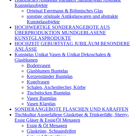
Kunstglasobjekte
Original Egermann & Böhmisches Glas
sonstige originale Antikglaswaren und abstrakte
Kunstglasobjekte
HOCHWERTIGE SONDERANGEBOTE AUS
ÜBERPRODUKTION MUNDGEBLASENE
KUNSTGLASPRODUKTE
HOCHZEIT GEBURTSTAG JUBILÄUM BESONDERE
ANLÄSSE
Kunstglas Unikat Vasen & Unikat Dekoschalen &
Glasblumen
Bodenvasen
Glasblumen Buntglas
Kerzenständer Buntglas
Kugelvasen
Schalen, Aschenbecher, Körbe
Tischglocken Buntglas
Vasen Buntglas
Vasen Klarglas
SONDERANGEBOTE FLASCHEN UND KARAFFEN
Tischkultur Ausgefallene Glaskrüge & Trinkgefäße, Sherry-
Essig Gläser & Essig/Öl Menagen
Essig & Öl Menagen
Glaskrüge, Schnapsfeifen