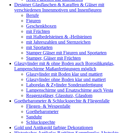
Designer Glasflaschen & Karaffen & Gläser mit
verschiedenen Innenmotiven und Innenfiguren
Berufe
Figuren
Geschenkboxen
mit Früchten
mit Halbedelsteinen & -Heilsteinen
mit Jahreszahlen und Sternzeichen
mit Sportarten
Stamper Gläser mit Figuren und Sportarten
Stamper, Gläser mit Früchten
Glaszylinder mit & ohne Boden auch Borosilikatglas,
Lampenschirme Maßanfertigungen möglich
Glaszylinder mit Boden klar und mattiert
Glaszylinder ohne Boden klar und mattiert
Laborglas & Zylinder Sonderanfertigung
Lampenschirme und Ersatzschirme auch Vesta
Reagenzgläser, Glassturz, Glasdom
Goethebarometer & Schluckspechte & Fliegenfalle
Fliegen- & Wespenfalle
Goethebarometer
Sanduhr
Schluckspechte
Gold und Antikgold farbige Dekorationen
Historisches Antikglas Raritäten Sammlerglas Abstrakte