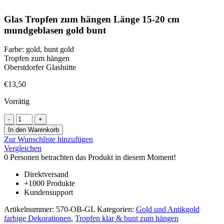
Glas Tropfen zum hängen Länge 15-20 cm
mundgeblasen gold bunt
Farbe: gold, bunt gold
Tropfen zum hängen
Oberstdorfer Glashütte
€
13,50
Vorrätig
Glas
Tropfen
In den Warenkorb
zum
Zur Wunschliste hinzufügen
hängen
Vergleichen
Länge
0
Personen betrachten das Produkt in diesem Moment!
15-
20
Direktversand
cm
+1000 Produkte
mundgeblasen
Kundensupport
gold
bunt
Artikelnummer:
570-OB-GL
Kategorien:
Gold und Antikgold
Menge
farbige Dekorationen
,
Tropfen klar & bunt zum hängen