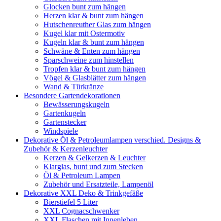
Glocken bunt zum hängen
Herzen klar & bunt zum hängen
Hutschenreuther Glas zum hängen
Kugel klar mit Ostermotiv
Kugeln klar & bunt zum hängen
Schwäne & Enten zum hängen
Sparschweine zum hinstellen
Tropfen klar & bunt zum hängen
Vögel & Glasblätter zum hängen
Wand & Türkränze
Besondere Gartendekorationen
Bewässerungskugeln
Gartenkugeln
Gartenstecker
Windspiele
Dekorative Öl & Petroleumlampen verschied. Designs &
Zubehör & Kerzenleuchter
Kerzen & Gelkerzen & Leuchter
Klarglas, bunt und zum Stecken
Öl & Petroleum Lampen
Zubehör und Ersatzteile, Lampenöl
Dekorative XXL Deko & Trinkgefäße
Bierstiefel 5 Liter
XXL Cognacschwenker
XXL Flaschen mit Innenleben