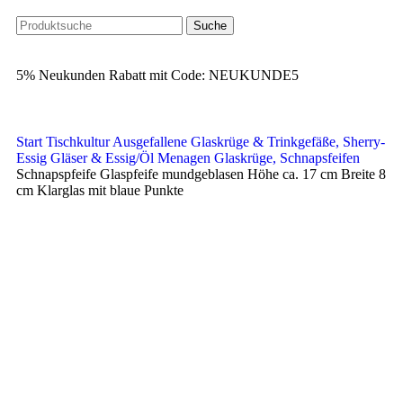
Suche
5% Neukunden Rabatt mit Code: NEUKUNDE5
Start
Tischkultur Ausgefallene Glaskrüge & Trinkgefäße, Sherry-
Essig Gläser & Essig/Öl Menagen
Glaskrüge, Schnapsfeifen
Schnapspfeife Glaspfeife mundgeblasen Höhe ca. 17 cm Breite 8
cm Klarglas mit blaue Punkte
360° Ansicht
0%
Klick zum Vergrößern