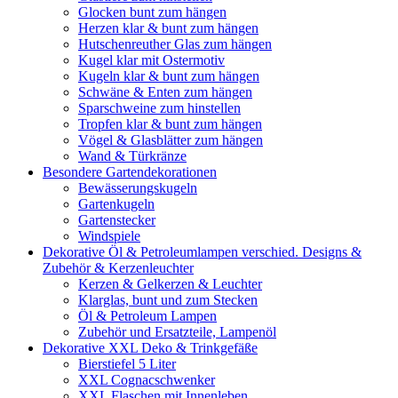
Glocken bunt zum hängen
Herzen klar & bunt zum hängen
Hutschenreuther Glas zum hängen
Kugel klar mit Ostermotiv
Kugeln klar & bunt zum hängen
Schwäne & Enten zum hängen
Sparschweine zum hinstellen
Tropfen klar & bunt zum hängen
Vögel & Glasblätter zum hängen
Wand & Türkränze
Besondere Gartendekorationen
Bewässerungskugeln
Gartenkugeln
Gartenstecker
Windspiele
Dekorative Öl & Petroleumlampen verschied. Designs &
Zubehör & Kerzenleuchter
Kerzen & Gelkerzen & Leuchter
Klarglas, bunt und zum Stecken
Öl & Petroleum Lampen
Zubehör und Ersatzteile, Lampenöl
Dekorative XXL Deko & Trinkgefäße
Bierstiefel 5 Liter
XXL Cognacschwenker
XXL Flaschen mit Innenleben