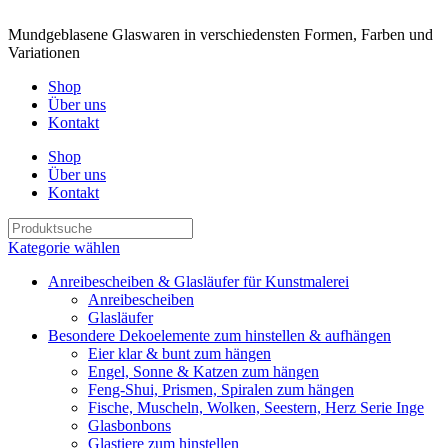
Mundgeblasene Glaswaren in verschiedensten Formen, Farben und
Variationen
Shop
Über uns
Kontakt
Shop
Über uns
Kontakt
Kategorie wählen
Anreibescheiben & Glasläufer für Kunstmalerei
Anreibescheiben
Glasläufer
Besondere Dekoelemente zum hinstellen & aufhängen
Eier klar & bunt zum hängen
Engel, Sonne & Katzen zum hängen
Feng-Shui, Prismen, Spiralen zum hängen
Fische, Muscheln, Wolken, Seestern, Herz Serie Inge
Glasbonbons
Glastiere zum hinstellen