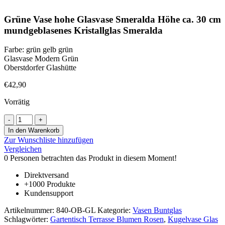
Grüne Vase hohe Glasvase Smeralda Höhe ca. 30 cm
mundgeblasenes Kristallglas Smeralda
Farbe: grün gelb grün
Glasvase Modern Grün
Oberstdorfer Glashütte
€
42,90
Vorrätig
Grüne
Vase
In den Warenkorb
hohe
Zur Wunschliste hinzufügen
Glasvase
Vergleichen
Smeralda
0
Personen betrachten das Produkt in diesem Moment!
Höhe
ca.
Direktversand
30
+1000 Produkte
cm
Kundensupport
mundgeblasenes
Kristallglas
Artikelnummer:
840-OB-GL
Kategorie:
Vasen Buntglas
Smeralda
Schlagwörter:
Gartentisch Terrasse Blumen Rosen
,
Kugelvase Glas