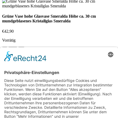
Grüne Vase hohe Glasvase Smeralda Höhe ca. 30 cm
mundgeblasenes Kristallglas Smeralda
€
42,90
Vorrätig
Grüne
Vase
In den Warenkorb
hohe
Vergleichen
Glasvase
Zur Wunschliste hinzufügen
Smeralda
Suche
Höhe
Beginnen Sie mit der Eingabe, um die gewünschten Beiträge
ca.
anzuzeigen.
30
cm
Kostenloser Versand ab 75,- €
mundgeblasenes
Kristallglas
Handgefertigt in Europa
Smeralda
Menge
Perfekt als Geschenk