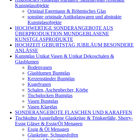
Kunstglasobjekte
Original Egermann & Böhmisches Glas
sonstige originale Antikglaswaren und abstrakte
Kunstglasobjekte
HOCHWERTIGE SONDERANGEBOTE AUS
ÜBERPRODUKTION MUNDGEBLASENE
KUNSTGLASPRODUKTE
HOCHZEIT GEBURTSTAG JUBILÄUM BESONDERE
ANLÄSSE
Kunstglas Unikat Vasen & Unikat Dekoschalen &
Glasblumen
Bodenvasen
Glasblumen Buntglas
Kerzenständer Buntglas
Kugelvasen
Schalen, Aschenbecher, Körbe
Tischglocken Buntglas
Vasen Buntglas
Vasen Klarglas
SONDERANGEBOTE FLASCHEN UND KARAFFEN
Tischkultur Ausgefallene Glaskrüge & Trinkgefäße, Sherry-
Essig Gläser & Essig/Öl Menagen
Essig & Öl Menagen
Glaskrüge, Schnapsfeifen