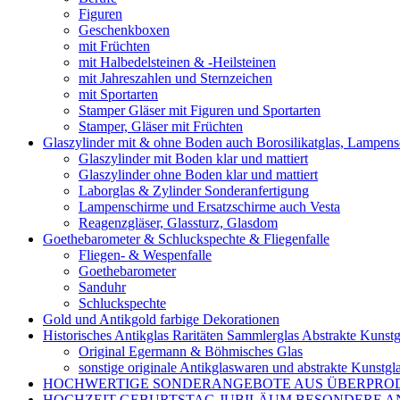
Figuren
Geschenkboxen
mit Früchten
mit Halbedelsteinen & -Heilsteinen
mit Jahreszahlen und Sternzeichen
mit Sportarten
Stamper Gläser mit Figuren und Sportarten
Stamper, Gläser mit Früchten
Glaszylinder mit & ohne Boden auch Borosilikatglas, Lampen
Glaszylinder mit Boden klar und mattiert
Glaszylinder ohne Boden klar und mattiert
Laborglas & Zylinder Sonderanfertigung
Lampenschirme und Ersatzschirme auch Vesta
Reagenzgläser, Glassturz, Glasdom
Goethebarometer & Schluckspechte & Fliegenfalle
Fliegen- & Wespenfalle
Goethebarometer
Sanduhr
Schluckspechte
Gold und Antikgold farbige Dekorationen
Historisches Antikglas Raritäten Sammlerglas Abstrakte Kunstg
Original Egermann & Böhmisches Glas
sonstige originale Antikglaswaren und abstrakte Kunstgl
HOCHWERTIGE SONDERANGEBOTE AUS ÜBERPRO
HOCHZEIT GEBURTSTAG JUBILÄUM BESONDERE A