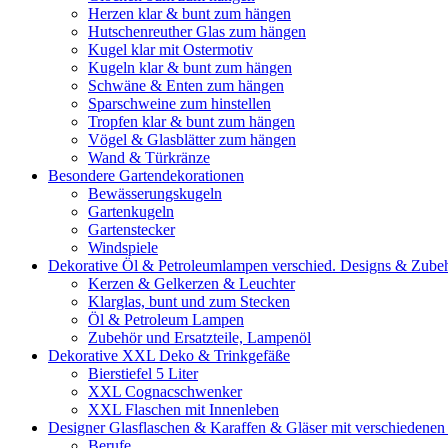
Herzen klar & bunt zum hängen
Hutschenreuther Glas zum hängen
Kugel klar mit Ostermotiv
Kugeln klar & bunt zum hängen
Schwäne & Enten zum hängen
Sparschweine zum hinstellen
Tropfen klar & bunt zum hängen
Vögel & Glasblätter zum hängen
Wand & Türkränze
Besondere Gartendekorationen
Bewässerungskugeln
Gartenkugeln
Gartenstecker
Windspiele
Dekorative Öl & Petroleumlampen verschied. Designs & Zube
Kerzen & Gelkerzen & Leuchter
Klarglas, bunt und zum Stecken
Öl & Petroleum Lampen
Zubehör und Ersatzteile, Lampenöl
Dekorative XXL Deko & Trinkgefäße
Bierstiefel 5 Liter
XXL Cognacschwenker
XXL Flaschen mit Innenleben
Designer Glasflaschen & Karaffen & Gläser mit verschiedenen
Berufe