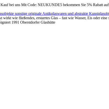
Kauf bei uns
Mit Code: NEUKUNDE5 bekommen Sie 5% Rabatt auf Ih
lasobjekte
sonstige originale Antikglaswaren und abstrakte Kunstglasob
t wirkt wie fließendes, erstarrtes Glas – fast wie Wasser, Eis oder ei
igniert 1991 Oberstdorfer Glashütte