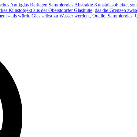
sches Antikglas Raritäten Sammlerglas Abstrakte Kunstglasobjekte
,
son
arkes Kunstobjekt aus der Oberstdorfer Glashütte
,
das die Grenzen zwis
ent – als würde Glas selbst zu Wasser werden.
,
Oualle
,
Sammlerglas
,
U