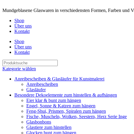
Mundgeblasene Glaswaren in verschiedensten Formen, Farben und Va
Shop
Über uns
Kontakt
Shop
Über uns
Kontakt
Kategorie wählen
Anreibescheiben & Glasläufer für Kunstmalerei
Anreibescheiben
Glasläufer
Besondere Dekoelemente zum hinstellen & aufhängen
Eier klar & bunt zum hängen
Engel, Sonne & Katzen zum hängen
Feng-Shui, Prismen, Spiralen zum hängen
Fische, Muscheln, Wolken, Seestern, Herz Serie Inge
Glasbonbons
Glastiere zum hinstellen
Glocken bunt zum hängen