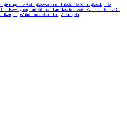
stige originale Antikglaswaren und abstrakte Kunstglasobjekte
chen Bewegung und Stillstand auf faszinierende Weise aufhebt. Die
nikatglas
,
Wohnraumdekoration
,
Zierobjekt