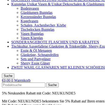
Kunstglas Unikat Vasen & Unikat Dekoschalen & Glasblumen
Bodenvasen
Glasblumen Buntglas
Kerzenständer Buntglas
Kugelvasen
Schalen, Aschenbecher, Körbe
Tischglocken Buntglas
Vasen Buntglas
Vasen Klarglas
SONDERANGEBOTE FLASCHEN UND KARAFFEN
Tischkultur Ausgefallene Glaskrüge & Trinkgefäße, Sherry-Es
Essig & Öl Menagen
Glaskrüge, Schnapsfeifen
Sets und Partygläser
Sherry Essig Gläser
ZWEIT WAHL GLASWAREN MIT KLEINEN SCHÖHEI
Suche
€
0,00
0
Warenkorb
Suche
5% Neukunden Rabatt mit Code: NEUKUNDE5
Mit Code: NEUKUNDE5 bekommen Sie 5% Rabatt auf Ihren ersten 