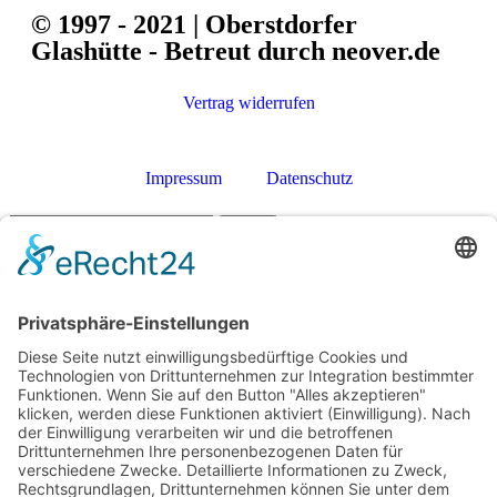
© 1997 - 2021 | Oberstdorfer
Glashütte - Betreut durch neover.de
Vertrag widerrufen
Impressum
Datenschutz
Suche
Menü
Kategorien
Lege dein Kategorienmenü im Header Builder -> Mobile -> Mobile
Menüelement -> Ein-/Ausblenden -> Menü auswählen fest
Shop
Warenkorb
Schließen