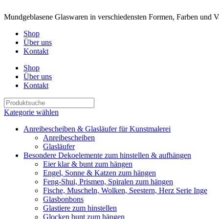
Mundgeblasene Glaswaren in verschiedensten Formen, Farben und Va
Shop
Über uns
Kontakt
Shop
Über uns
Kontakt
Kategorie wählen
Anreibescheiben & Glasläufer für Kunstmalerei
Anreibescheiben
Glasläufer
Besondere Dekoelemente zum hinstellen & aufhängen
Eier klar & bunt zum hängen
Engel, Sonne & Katzen zum hängen
Feng-Shui, Prismen, Spiralen zum hängen
Fische, Muscheln, Wolken, Seestern, Herz Serie Inge
Glasbonbons
Glastiere zum hinstellen
Glocken bunt zum hängen