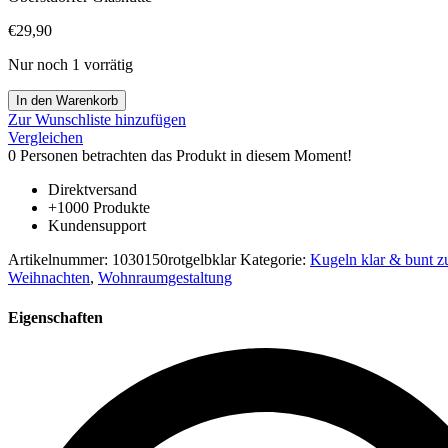
€
29,90
Nur noch 1 vorrätig
Kugel
In den Warenkorb
zum
Zur Wunschliste hinzufügen
hängen
Vergleichen
bunte
0
Personen betrachten das Produkt in diesem Moment!
Glaskugel
rot
Direktversand
gelb
+1000 Produkte
klar
Kundensupport
Fensterdekoration
mundgeblasenes
Artikelnummer:
1030150rotgelbklar
Kategorie:
Kugeln klar & bunt 
Kristallglas
Weihnachten
,
Wohnraumgestaltung
Durchmesser
ca.
Eigenschaften
15
cm
Menge