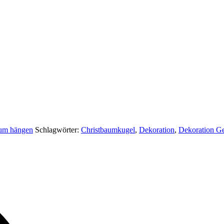
zum hängen
Schlagwörter:
Christbaumkugel
,
Dekoration
,
Dekoration G