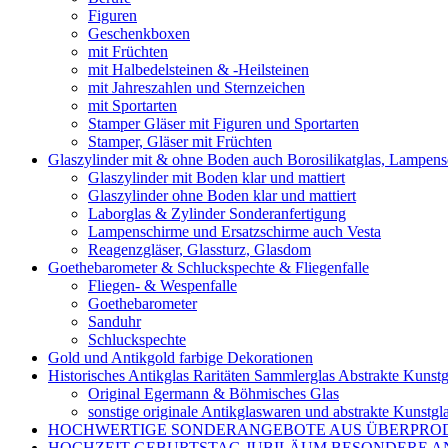
Figuren
Geschenkboxen
mit Früchten
mit Halbedelsteinen & -Heilsteinen
mit Jahreszahlen und Sternzeichen
mit Sportarten
Stamper Gläser mit Figuren und Sportarten
Stamper, Gläser mit Früchten
Glaszylinder mit & ohne Boden auch Borosilikatglas, Lampen
Glaszylinder mit Boden klar und mattiert
Glaszylinder ohne Boden klar und mattiert
Laborglas & Zylinder Sonderanfertigung
Lampenschirme und Ersatzschirme auch Vesta
Reagenzgläser, Glassturz, Glasdom
Goethebarometer & Schluckspechte & Fliegenfalle
Fliegen- & Wespenfalle
Goethebarometer
Sanduhr
Schluckspechte
Gold und Antikgold farbige Dekorationen
Historisches Antikglas Raritäten Sammlerglas Abstrakte Kunstg
Original Egermann & Böhmisches Glas
sonstige originale Antikglaswaren und abstrakte Kunstgl
HOCHWERTIGE SONDERANGEBOTE AUS ÜBERPRO
HOCHZEIT GEBURTSTAG JUBILÄUM BESONDERE A