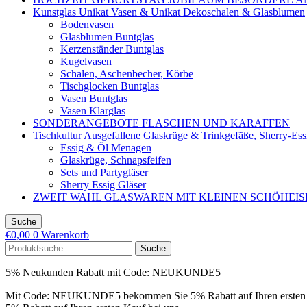
Kunstglas Unikat Vasen & Unikat Dekoschalen & Glasblumen
Bodenvasen
Glasblumen Buntglas
Kerzenständer Buntglas
Kugelvasen
Schalen, Aschenbecher, Körbe
Tischglocken Buntglas
Vasen Buntglas
Vasen Klarglas
SONDERANGEBOTE FLASCHEN UND KARAFFEN
Tischkultur Ausgefallene Glaskrüge & Trinkgefäße, Sherry-Es
Essig & Öl Menagen
Glaskrüge, Schnapsfeifen
Sets und Partygläser
Sherry Essig Gläser
ZWEIT WAHL GLASWAREN MIT KLEINEN SCHÖHEI
Suche
€
0,00
0
Warenkorb
Suche
5% Neukunden Rabatt mit Code: NEUKUNDE5
Mit Code: NEUKUNDE5 bekommen Sie 5% Rabatt auf Ihren ersten 