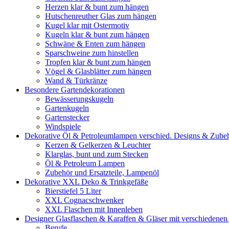
Herzen klar & bunt zum hängen
Hutschenreuther Glas zum hängen
Kugel klar mit Ostermotiv
Kugeln klar & bunt zum hängen
Schwäne & Enten zum hängen
Sparschweine zum hinstellen
Tropfen klar & bunt zum hängen
Vögel & Glasblätter zum hängen
Wand & Türkränze
Besondere Gartendekorationen
Bewässerungskugeln
Gartenkugeln
Gartenstecker
Windspiele
Dekorative Öl & Petroleumlampen verschied. Designs & Zube
Kerzen & Gelkerzen & Leuchter
Klarglas, bunt und zum Stecken
Öl & Petroleum Lampen
Zubehör und Ersatzteile, Lampenöl
Dekorative XXL Deko & Trinkgefäße
Bierstiefel 5 Liter
XXL Cognacschwenker
XXL Flaschen mit Innenleben
Designer Glasflaschen & Karaffen & Gläser mit verschiedenen
Berufe