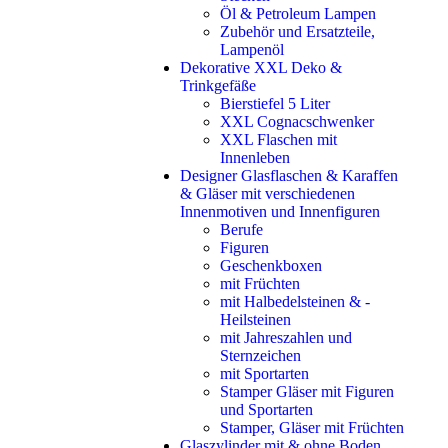
Öl & Petroleum Lampen
Zubehör und Ersatzteile,
Lampenöl
Dekorative XXL Deko &
Trinkgefäße
Bierstiefel 5 Liter
XXL Cognacschwenker
XXL Flaschen mit
Innenleben
Designer Glasflaschen & Karaffen
& Gläser mit verschiedenen
Innenmotiven und Innenfiguren
Berufe
Figuren
Geschenkboxen
mit Früchten
mit Halbedelsteinen & -
Heilsteinen
mit Jahreszahlen und
Sternzeichen
mit Sportarten
Stamper Gläser mit Figuren
und Sportarten
Stamper, Gläser mit Früchten
Glaszylinder mit & ohne Boden