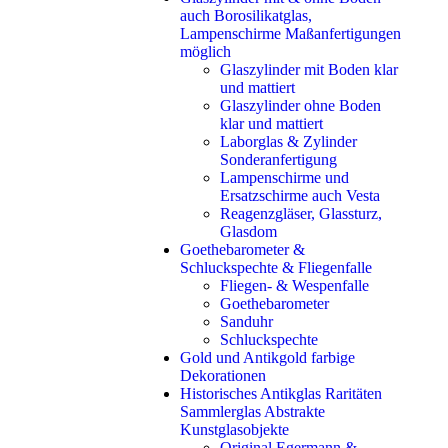
auch Borosilikatglas,
Lampenschirme Maßanfertigungen
möglich
Glaszylinder mit Boden klar
und mattiert
Glaszylinder ohne Boden
klar und mattiert
Laborglas & Zylinder
Sonderanfertigung
Lampenschirme und
Ersatzschirme auch Vesta
Reagenzgläser, Glassturz,
Glasdom
Goethebarometer &
Schluckspechte & Fliegenfalle
Fliegen- & Wespenfalle
Goethebarometer
Sanduhr
Schluckspechte
Gold und Antikgold farbige
Dekorationen
Historisches Antikglas Raritäten
Sammlerglas Abstrakte
Kunstglasobjekte
Original Egermann &