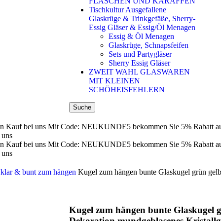
FLASCHEN UND KARAFFEN
Tischkultur Ausgefallene
Glaskrüge & Trinkgefäße, Sherry-
Essig Gläser & Essig/Öl Menagen
Essig & Öl Menagen
Glaskrüge, Schnapsfeifen
Sets und Partygläser
Sherry Essig Gläser
ZWEIT WAHL GLASWAREN
MIT KLEINEN
SCHÖHEISFEHLERN
Suche
n Kauf bei uns
Mit Code: NEUKUNDE5 bekommen Sie 5% Rabatt auf 
 uns
n Kauf bei uns
Mit Code: NEUKUNDE5 bekommen Sie 5% Rabatt auf 
 uns
 klar & bunt zum hängen
Kugel zum hängen bunte Glaskugel grün gelb 
Kugel zum hängen bunte Glaskugel gr
Dekoration mundgeblasenes Kristallg