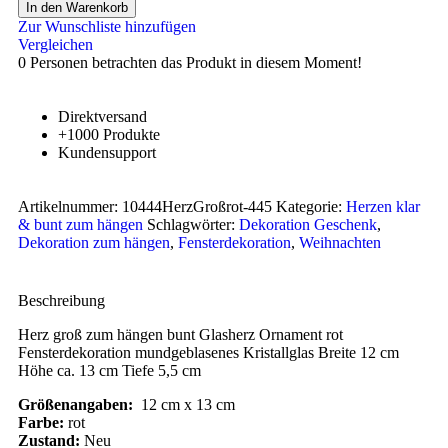
In den Warenkorb
Zur Wunschliste hinzufügen
Vergleichen
0
Personen betrachten das Produkt in diesem Moment!
Direktversand
+1000 Produkte
Kundensupport
Artikelnummer:
10444HerzGroßrot-445
Kategorie:
Herzen klar
& bunt zum hängen
Schlagwörter:
Dekoration Geschenk
,
Dekoration zum hängen
,
Fensterdekoration
,
Weihnachten
Beschreibung
Herz groß zum hängen bunt Glasherz Ornament rot
Fensterdekoration mundgeblasenes Kristallglas Breite 12 cm
Höhe ca. 13 cm Tiefe 5,5 cm
Größenangaben:
12 cm x 13 cm
Farbe:
rot
Zustand:
Neu