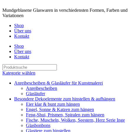
Mundgeblasene Glaswaren in verschiedensten Formen, Farben und
Variationen
Shop
Über uns
Kontakt
Shop
Über uns
Kontakt
Kategorie wählen
Anreibescheiben & Glasläufer für Kunstmalerei
Anreibescheiben
Glasläufer
Besondere Dekoelemente zum hinstellen & aufhängen
Eier klar & bunt zum hängen
Engel, Sonne & Katzen zum hängen
Feng-Shui, Prismen, Spiralen zum hängen
Fische, Muscheln, Wolken, Seestern, Herz Serie Inge
Glasbonbons
Glastiere zum hinstellen