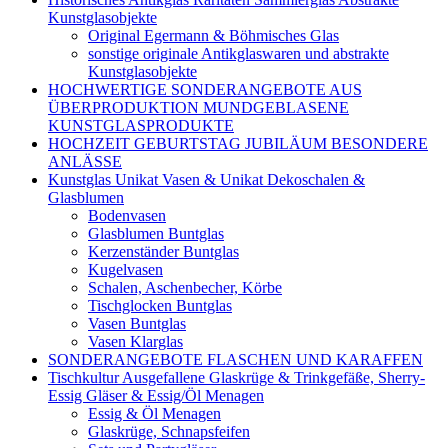
Kunstglasobjekte
Original Egermann & Böhmisches Glas
sonstige originale Antikglaswaren und abstrakte
Kunstglasobjekte
HOCHWERTIGE SONDERANGEBOTE AUS
ÜBERPRODUKTION MUNDGEBLASENE
KUNSTGLASPRODUKTE
HOCHZEIT GEBURTSTAG JUBILÄUM BESONDERE
ANLÄSSE
Kunstglas Unikat Vasen & Unikat Dekoschalen &
Glasblumen
Bodenvasen
Glasblumen Buntglas
Kerzenständer Buntglas
Kugelvasen
Schalen, Aschenbecher, Körbe
Tischglocken Buntglas
Vasen Buntglas
Vasen Klarglas
SONDERANGEBOTE FLASCHEN UND KARAFFEN
Tischkultur Ausgefallene Glaskrüge & Trinkgefäße, Sherry-
Essig Gläser & Essig/Öl Menagen
Essig & Öl Menagen
Glaskrüge, Schnapsfeifen