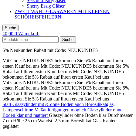
Sets und Partygläser
Sherry Essig Gläser
ZWEIT WAHL GLASWAREN MIT KLEINEN
SCHÖHEISFEHLERN
Suche
€
0,00
0
Warenkorb
Suche
5% Neukunden Rabatt mit Code: NEUKUNDE5
Mit Code: NEUKUNDE5 bekommen Sie 5% Rabatt auf Ihren
ersten Kauf bei uns
Mit Code: NEUKUNDE5 bekommen Sie 5%
Rabatt auf Ihren ersten Kauf bei uns
Mit Code: NEUKUNDE5
bekommen Sie 5% Rabatt auf Ihren ersten Kauf bei uns
Mit Code: NEUKUNDE5 bekommen Sie 5% Rabatt auf Ihren
ersten Kauf bei uns
Mit Code: NEUKUNDE5 bekommen Sie 5%
Rabatt auf Ihren ersten Kauf bei uns
Mit Code: NEUKUNDE5
bekommen Sie 5% Rabatt auf Ihren ersten Kauf bei uns
Start
Glaszylinder mit & ohne Boden auch Borosilikatglas,
Lampenschirme Maßanfertigungen möglich
Glaszylinder ohne
Boden klar und mattiert
Glaszylinder ohne Boden klar Durchmesser
7 cm Höhe 25 cm Wandst. 2,5 mm Borosilikat Glas Kanten
geglättet
Ausverkauft