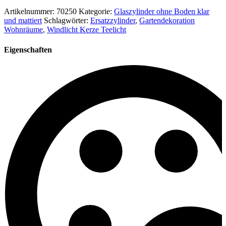
Artikelnummer:
70250
Kategorie:
Glaszylinder ohne Boden klar
und mattiert
Schlagwörter:
Ersatzzylinder
,
Gartendekoration
Wohnräume
,
Windlicht Kerze Teelicht
Eigenschaften