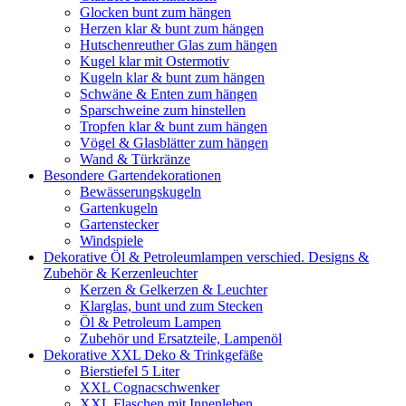
Glocken bunt zum hängen
Herzen klar & bunt zum hängen
Hutschenreuther Glas zum hängen
Kugel klar mit Ostermotiv
Kugeln klar & bunt zum hängen
Schwäne & Enten zum hängen
Sparschweine zum hinstellen
Tropfen klar & bunt zum hängen
Vögel & Glasblätter zum hängen
Wand & Türkränze
Besondere Gartendekorationen
Bewässerungskugeln
Gartenkugeln
Gartenstecker
Windspiele
Dekorative Öl & Petroleumlampen verschied. Designs &
Zubehör & Kerzenleuchter
Kerzen & Gelkerzen & Leuchter
Klarglas, bunt und zum Stecken
Öl & Petroleum Lampen
Zubehör und Ersatzteile, Lampenöl
Dekorative XXL Deko & Trinkgefäße
Bierstiefel 5 Liter
XXL Cognacschwenker
XXL Flaschen mit Innenleben