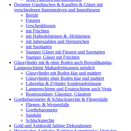
Designer Glasflaschen & Karaffen & Gläser mit
verschiedenen Innenmotiven und Innenfiguren
Berufe
Figuren
Geschenkboxen
mit Früchten
mit Halbedelsteinen & -Heilsteinen
mit Jahreszahlen und Sternzeichen
mit Sportarten
Stamper Gläser mit Figuren und Sportarten
Stamper, Gläser mit Früchten
Glaszylinder mit & ohne Boden auch Borosilikatglas,
Lampenschirme Maßanfertigungen möglich
Glaszylinder mit Boden klar und mattiert
Glaszylinder ohne Boden klar und mattiert
Laborglas & Zylinder Sonderanfertigung
Lampenschirme und Ersatzschirme auch Vesta
Reagenzgläser, Glassturz, Glasdom
Goethebarometer & Schluckspechte & Fliegenfalle
Fliegen- & Wespenfalle
Goethebarometer
Sanduhr
Schluckspechte
Gold und Antikgold farbige Dekorationen
Historisches Antikglas Raritäten Sammlerglas Abstrakte