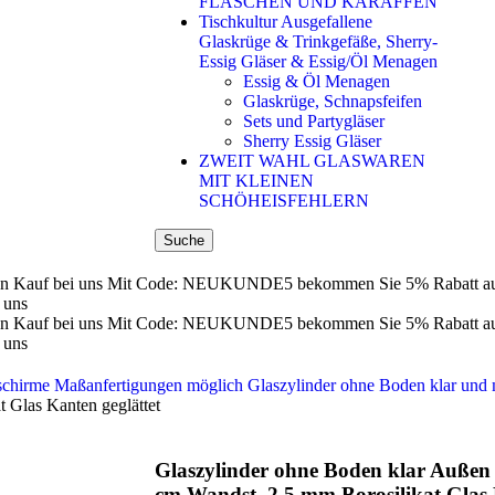
FLASCHEN UND KARAFFEN
Tischkultur Ausgefallene
Glaskrüge & Trinkgefäße, Sherry-
Essig Gläser & Essig/Öl Menagen
Essig & Öl Menagen
Glaskrüge, Schnapsfeifen
Sets und Partygläser
Sherry Essig Gläser
ZWEIT WAHL GLASWAREN
MIT KLEINEN
SCHÖHEISFEHLERN
Suche
n Kauf bei uns
Mit Code: NEUKUNDE5 bekommen Sie 5% Rabatt auf 
 uns
n Kauf bei uns
Mit Code: NEUKUNDE5 bekommen Sie 5% Rabatt auf 
 uns
nschirme Maßanfertigungen möglich
Glaszylinder ohne Boden klar und 
Glas Kanten geglättet
Glaszylinder ohne Boden klar Außen
cm Wandst. 2,5 mm Borosilikat Glas 