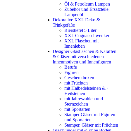
Öl & Petroleum Lampen
Zubehör und Ersatzteile,
Lampenöl
Dekorative XXL Deko &
Trinkgefäße
Bierstiefel 5 Liter
XXL Cognacschwenker
XXL Flaschen mit
Innenleben
Designer Glasflaschen & Karaffen
& Gläser mit verschiedenen
Innenmotiven und Innenfiguren
Berufe
Figuren
Geschenkboxen
mit Früchten
mit Halbedelsteinen & -
Heilsteinen
mit Jahreszahlen und
Sternzeichen
mit Sportarten
Stamper Gläser mit Figuren
und Sportarten
Stamper, Gläser mit Früchten
Glaszylinder mit & ohne Boden