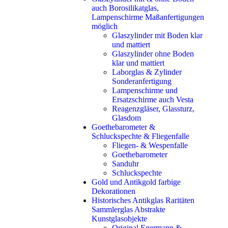
auch Borosilikatglas,
Lampenschirme Maßanfertigungen
möglich
Glaszylinder mit Boden klar
und mattiert
Glaszylinder ohne Boden
klar und mattiert
Laborglas & Zylinder
Sonderanfertigung
Lampenschirme und
Ersatzschirme auch Vesta
Reagenzgläser, Glassturz,
Glasdom
Goethebarometer &
Schluckspechte & Fliegenfalle
Fliegen- & Wespenfalle
Goethebarometer
Sanduhr
Schluckspechte
Gold und Antikgold farbige
Dekorationen
Historisches Antikglas Raritäten
Sammlerglas Abstrakte
Kunstglasobjekte
Original Egermann &