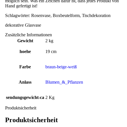
möglich sein. Was ein Zeichen dafür ist, dass jedes Produkt von
Hand gefertigt ist!
Schlagwörter: Rosenvase, Boxbeutelform, Tischdekoration
dekorative Glasvase
Zusätzliche Informationen
Gewicht
2 kg
hoehe
19 cm
Farbe
braun-beige-weiß
Anlass
Blumen_&_Pflanzen
sendungsgewicht-ca
2 Kg
Produktsicherheit
Produktsicherheit