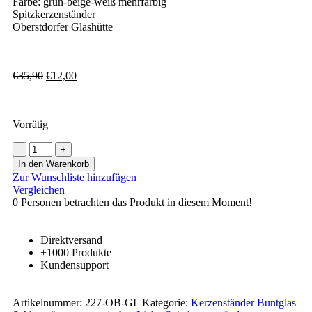
Farbe: grün-beige-weiß mehrfarbig
Spitzkerzenständer
Oberstdorfer Glashütte
€
35,90
€
12,00
Vorrätig
In den Warenkorb
Zur Wunschliste hinzufügen
Vergleichen
0
Personen betrachten das Produkt in diesem Moment!
Direktversand
+1000 Produkte
Kundensupport
Artikelnummer:
227-OB-GL
Kategorie:
Kerzenständer Buntglas