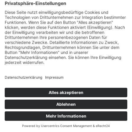
Kerzenständer grün bunt für Spitzkerzen Höhe ca. 12 cm
mundgeblasen Smeralda
€
35,90
€
12,00
Vorrätig
In den Warenkorb
Vergleichen
Zur Wunschliste hinzufügen
Suche
Beginnen Sie mit der Eingabe, um die gewünschten Beiträge
anzuzeigen.
Kostenloser Versand ab 75,- €