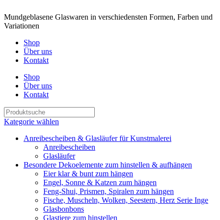
Mundgeblasene Glaswaren in verschiedensten Formen, Farben und
Variationen
Shop
Über uns
Kontakt
Shop
Über uns
Kontakt
Kategorie wählen
Anreibescheiben & Glasläufer für Kunstmalerei
Anreibescheiben
Glasläufer
Besondere Dekoelemente zum hinstellen & aufhängen
Eier klar & bunt zum hängen
Engel, Sonne & Katzen zum hängen
Feng-Shui, Prismen, Spiralen zum hängen
Fische, Muscheln, Wolken, Seestern, Herz Serie Inge
Glasbonbons
Glastiere zum hinstellen