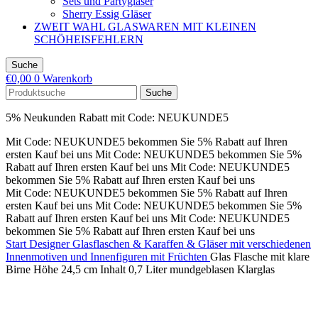
Sets und Partygläser
Sherry Essig Gläser
ZWEIT WAHL GLASWAREN MIT KLEINEN
SCHÖHEISFEHLERN
Suche
€
0,00
0
Warenkorb
Suche
5% Neukunden Rabatt mit Code: NEUKUNDE5
Mit Code: NEUKUNDE5 bekommen Sie 5% Rabatt auf Ihren
ersten Kauf bei uns
Mit Code: NEUKUNDE5 bekommen Sie 5%
Rabatt auf Ihren ersten Kauf bei uns
Mit Code: NEUKUNDE5
bekommen Sie 5% Rabatt auf Ihren ersten Kauf bei uns
Mit Code: NEUKUNDE5 bekommen Sie 5% Rabatt auf Ihren
ersten Kauf bei uns
Mit Code: NEUKUNDE5 bekommen Sie 5%
Rabatt auf Ihren ersten Kauf bei uns
Mit Code: NEUKUNDE5
bekommen Sie 5% Rabatt auf Ihren ersten Kauf bei uns
Start
Designer Glasflaschen & Karaffen & Gläser mit verschiedenen
Innenmotiven und Innenfiguren
mit Früchten
Glas Flasche mit klare
Birne Höhe 24,5 cm Inhalt 0,7 Liter mundgeblasen Klarglas