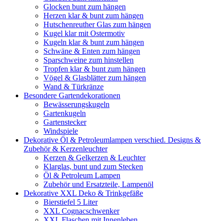
Glocken bunt zum hängen
Herzen klar & bunt zum hängen
Hutschenreuther Glas zum hängen
Kugel klar mit Ostermotiv
Kugeln klar & bunt zum hängen
Schwäne & Enten zum hängen
Sparschweine zum hinstellen
Tropfen klar & bunt zum hängen
Vögel & Glasblätter zum hängen
Wand & Türkränze
Besondere Gartendekorationen
Bewässerungskugeln
Gartenkugeln
Gartenstecker
Windspiele
Dekorative Öl & Petroleumlampen verschied. Designs &
Zubehör & Kerzenleuchter
Kerzen & Gelkerzen & Leuchter
Klarglas, bunt und zum Stecken
Öl & Petroleum Lampen
Zubehör und Ersatzteile, Lampenöl
Dekorative XXL Deko & Trinkgefäße
Bierstiefel 5 Liter
XXL Cognacschwenker
XXL Flaschen mit Innenleben