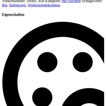
Artikelnummer:
50000,7KB
Kategorie:
mit Früchten
Schlagwörter:
Bar
,
Spirituosen
,
Wohnraumdekoration
Eigenschaften