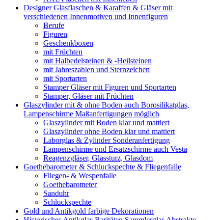
Designer Glasflaschen & Karaffen & Gläser mit
verschiedenen Innenmotiven und Innenfiguren
Berufe
Figuren
Geschenkboxen
mit Früchten
mit Halbedelsteinen & -Heilsteinen
mit Jahreszahlen und Sternzeichen
mit Sportarten
Stamper Gläser mit Figuren und Sportarten
Stamper, Gläser mit Früchten
Glaszylinder mit & ohne Boden auch Borosilikatglas,
Lampenschirme Maßanfertigungen möglich
Glaszylinder mit Boden klar und mattiert
Glaszylinder ohne Boden klar und mattiert
Laborglas & Zylinder Sonderanfertigung
Lampenschirme und Ersatzschirme auch Vesta
Reagenzgläser, Glassturz, Glasdom
Goethebarometer & Schluckspechte & Fliegenfalle
Fliegen- & Wespenfalle
Goethebarometer
Sanduhr
Schluckspechte
Gold und Antikgold farbige Dekorationen
Historisches Antikglas Raritäten Sammlerglas Abstrakte