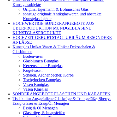
Kunstglasobjekte
Original Egermann & Böhmisches Glas
sonstige originale Antikglaswaren und abstrakte
Kunstglasobjekte
HOCHWERTIGE SONDERANGEBOTE AUS
ÜBERPRODUKTION MUNDGEBLASENE
KUNSTGLASPRODUKTE
HOCHZEIT GEBURTSTAG JUBILÄUM BESONDERE
ANLÄSSE
Kunstglas Unikat Vasen & Unikat Dekoschalen &
Glasblumen
Bodenvasen
Glasblumen Buntglas
Kerzenständer Buntglas
Kugelvasen
Schalen, Aschenbecher, Körbe
Tischglocken Buntglas
Vasen Buntglas
Vasen Klarglas
SONDERANGEBOTE FLASCHEN UND KARAFFEN
Tischkultur Ausgefallene Glaskrüge & Trinkgefäße, Sherry-
Essig Gläser & Essig/Öl Menagen
Essig & Öl Menagen
Glaskrüge, Schnapsfeifen