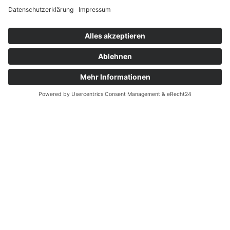
Glas Flasche mit klare Birne Höhe 24,5 cm Inhalt 0,7 Liter
mundgeblasen Klarglas
€
29,90
Vorrätig
Glas Flasche mit klare Birne Höhe 24,5 cm Inhalt 0,7 Liter
mundgeblasen Klarglas Menge
In den Warenkorb
Vergleichen
Zur Wunschliste hinzufügen
Suche
Beginnen Sie mit der Eingabe, um die gewünschten Beiträge
anzuzeigen.