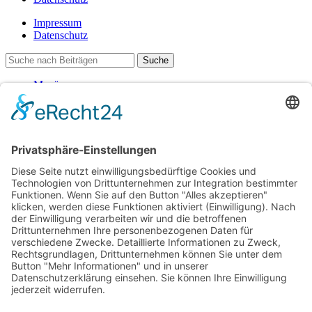
Impressum
Datenschutz
Suche
Menü
Kategorien
Lege dein Kategorienmenü im Header Builder -> Mobile -> Mobile
Menüelement -> Ein-/Ausblenden -> Menü auswählen fest
Shop
Warenkorb
Schließen