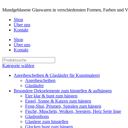
Mundgeblasene Glaswaren in verschiedensten Formen, Farben und Va
Shop
Über uns
Kontakt
Shop
Über uns
Kontakt
Kategorie wählen
Anreibescheiben & Glasläufer für Kunstmalerei
Anreibescheiben
Glasläufer
Besondere Dekoelemente zum hinstellen & aufhängen
Eier klar & bunt zum hängen
Engel, Sonne & Katzen zum hängen
Feng-Shui, Prismen, Spiralen zum hängen
Fische, Muscheln, Wolken, Seestern, Herz Serie Inge
Glasbonbons
Glastiere zum hinstellen
Glocken bunt zum hängen