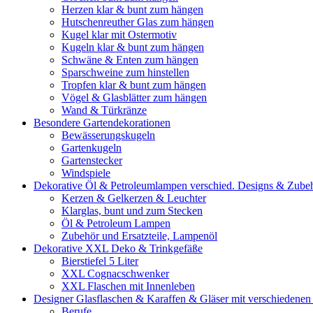
Herzen klar & bunt zum hängen
Hutschenreuther Glas zum hängen
Kugel klar mit Ostermotiv
Kugeln klar & bunt zum hängen
Schwäne & Enten zum hängen
Sparschweine zum hinstellen
Tropfen klar & bunt zum hängen
Vögel & Glasblätter zum hängen
Wand & Türkränze
Besondere Gartendekorationen
Bewässerungskugeln
Gartenkugeln
Gartenstecker
Windspiele
Dekorative Öl & Petroleumlampen verschied. Designs & Zube
Kerzen & Gelkerzen & Leuchter
Klarglas, bunt und zum Stecken
Öl & Petroleum Lampen
Zubehör und Ersatzteile, Lampenöl
Dekorative XXL Deko & Trinkgefäße
Bierstiefel 5 Liter
XXL Cognacschwenker
XXL Flaschen mit Innenleben
Designer Glasflaschen & Karaffen & Gläser mit verschiedenen
Berufe