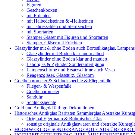
Figuren
Geschenkboxen
mit Früchten
mit Halbedelsteinen & -Heilsteinen
mit Jahreszahlen und Sternzeichen
mit Sportarten
Stamper Gläser mit Figuren und Sportarten
Stamper, Gläser mit Früchten
Glaszylinder mit & ohne Boden auch Borosilikatglas, Lampen
Glaszylinder mit Boden klar und mattiert
Glaszylinder ohne Boden klar und mattiert
Laborglas & Zylinder Sonderanfertigung
Lampenschirme und Ersatzschirme auch Vesta
Reagenzgläser, Glassturz, Glasdom
Goethebarometer & Schluckspechte & Fliegenfalle
Fliegen- & Wespenfalle
Goethebarometer
Sanduhr
Schluckspechte
Gold und Antikgold farbige Dekorationen
Historisches Antikglas Raritäten Sammlerglas Abstrakte Kunstg
Original Egermann & Böhmisches Glas
sonstige originale Antikglaswaren und abstrakte Kunstgl
HOCHWERTIGE SONDERANGEBOTE AUS ÜBERPRO
HOCHZEIT GEBURTSTAG JUBILÄUM BESONDERE A