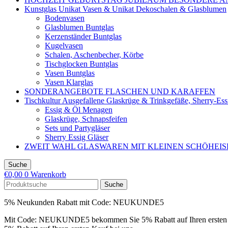
Kunstglas Unikat Vasen & Unikat Dekoschalen & Glasblumen
Bodenvasen
Glasblumen Buntglas
Kerzenständer Buntglas
Kugelvasen
Schalen, Aschenbecher, Körbe
Tischglocken Buntglas
Vasen Buntglas
Vasen Klarglas
SONDERANGEBOTE FLASCHEN UND KARAFFEN
Tischkultur Ausgefallene Glaskrüge & Trinkgefäße, Sherry-Es
Essig & Öl Menagen
Glaskrüge, Schnapsfeifen
Sets und Partygläser
Sherry Essig Gläser
ZWEIT WAHL GLASWAREN MIT KLEINEN SCHÖHEI
Suche
€
0,00
0
Warenkorb
Suche
5% Neukunden Rabatt mit Code: NEUKUNDE5
Mit Code: NEUKUNDE5 bekommen Sie 5% Rabatt auf Ihren ersten 