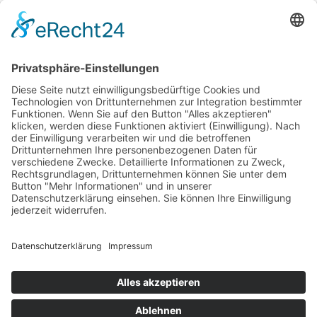
Suche
Menü
Kategorien
Lege dein Kategorienmenü im Header Builder -> Mobile -> Mobile
Menüelement -> Ein-/Ausblenden -> Menü auswählen fest
Shop
Warenkorb
Schließen
Glas Karaffe mit Sternzeichen Horoskop Stier in Innerem Höhe
30 cm Inhalt 0,5 Liter mundgeblasen Klarglas
€
28,90
Vorrätig
In den Warenkorb