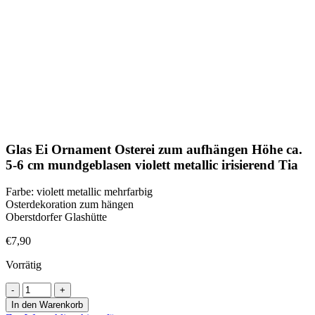
Klick zum Vergrößern
Glas Ei Ornament Osterei zum aufhängen Höhe ca.
5-6 cm mundgeblasen violett metallic irisierend Tia
Farbe: violett metallic mehrfarbig
Osterdekoration zum hängen
Oberstdorfer Glashütte
€
7,90
Vorrätig
Glas
Ei
In den Warenkorb
Ornament