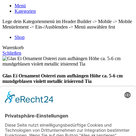
Menü
Kategorien
Lege dein Kategorienmenü im Header Builder -> Mobile -> Mobile
Menüelement -> Ein-/Ausblenden -> Menü auswählen fest
Shop
Warenkorb
Schließen
Glas Ei Ornament Osterei zum aufhängen Höhe ca. 5-6 cm
mundgeblasen violett metallic irisierend Tia
€
7,90
Vorrätig
Glas
Ei
In den Warenkorb
Ornament
Vergleichen
Osterei
Zur Wunschliste hinzufügen
zum