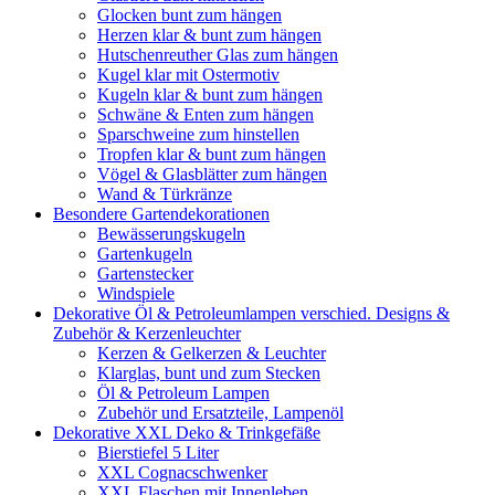
Glocken bunt zum hängen
Herzen klar & bunt zum hängen
Hutschenreuther Glas zum hängen
Kugel klar mit Ostermotiv
Kugeln klar & bunt zum hängen
Schwäne & Enten zum hängen
Sparschweine zum hinstellen
Tropfen klar & bunt zum hängen
Vögel & Glasblätter zum hängen
Wand & Türkränze
Besondere Gartendekorationen
Bewässerungskugeln
Gartenkugeln
Gartenstecker
Windspiele
Dekorative Öl & Petroleumlampen verschied. Designs &
Zubehör & Kerzenleuchter
Kerzen & Gelkerzen & Leuchter
Klarglas, bunt und zum Stecken
Öl & Petroleum Lampen
Zubehör und Ersatzteile, Lampenöl
Dekorative XXL Deko & Trinkgefäße
Bierstiefel 5 Liter
XXL Cognacschwenker
XXL Flaschen mit Innenleben