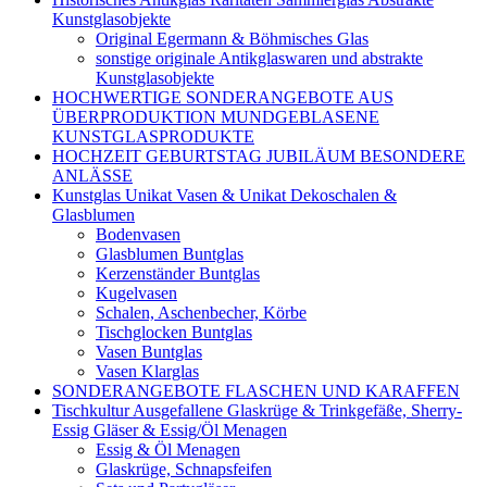
Kunstglasobjekte
Original Egermann & Böhmisches Glas
sonstige originale Antikglaswaren und abstrakte
Kunstglasobjekte
HOCHWERTIGE SONDERANGEBOTE AUS
ÜBERPRODUKTION MUNDGEBLASENE
KUNSTGLASPRODUKTE
HOCHZEIT GEBURTSTAG JUBILÄUM BESONDERE
ANLÄSSE
Kunstglas Unikat Vasen & Unikat Dekoschalen &
Glasblumen
Bodenvasen
Glasblumen Buntglas
Kerzenständer Buntglas
Kugelvasen
Schalen, Aschenbecher, Körbe
Tischglocken Buntglas
Vasen Buntglas
Vasen Klarglas
SONDERANGEBOTE FLASCHEN UND KARAFFEN
Tischkultur Ausgefallene Glaskrüge & Trinkgefäße, Sherry-
Essig Gläser & Essig/Öl Menagen
Essig & Öl Menagen
Glaskrüge, Schnapsfeifen