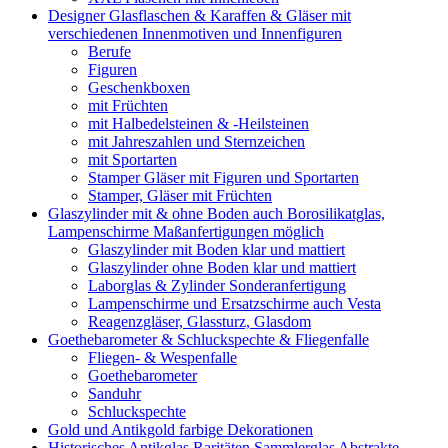
Designer Glasflaschen & Karaffen & Gläser mit
verschiedenen Innenmotiven und Innenfiguren
Berufe
Figuren
Geschenkboxen
mit Früchten
mit Halbedelsteinen & -Heilsteinen
mit Jahreszahlen und Sternzeichen
mit Sportarten
Stamper Gläser mit Figuren und Sportarten
Stamper, Gläser mit Früchten
Glaszylinder mit & ohne Boden auch Borosilikatglas,
Lampenschirme Maßanfertigungen möglich
Glaszylinder mit Boden klar und mattiert
Glaszylinder ohne Boden klar und mattiert
Laborglas & Zylinder Sonderanfertigung
Lampenschirme und Ersatzschirme auch Vesta
Reagenzgläser, Glassturz, Glasdom
Goethebarometer & Schluckspechte & Fliegenfalle
Fliegen- & Wespenfalle
Goethebarometer
Sanduhr
Schluckspechte
Gold und Antikgold farbige Dekorationen
Historisches Antikglas Raritäten Sammlerglas Abstrakte