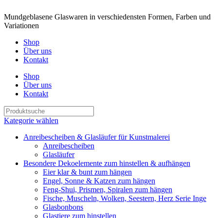
Mundgeblasene Glaswaren in verschiedensten Formen, Farben und
Variationen
Shop
Über uns
Kontakt
Shop
Über uns
Kontakt
Kategorie wählen
Anreibescheiben & Glasläufer für Kunstmalerei
Anreibescheiben
Glasläufer
Besondere Dekoelemente zum hinstellen & aufhängen
Eier klar & bunt zum hängen
Engel, Sonne & Katzen zum hängen
Feng-Shui, Prismen, Spiralen zum hängen
Fische, Muscheln, Wolken, Seestern, Herz Serie Inge
Glasbonbons
Glastiere zum hinstellen