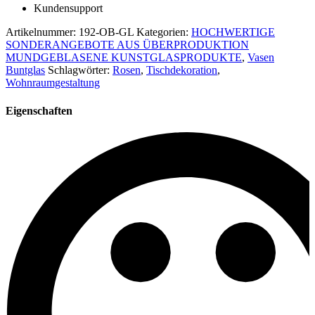
Kundensupport
Artikelnummer:
192-OB-GL
Kategorien:
HOCHWERTIGE
SONDERANGEBOTE AUS ÜBERPRODUKTION
MUNDGEBLASENE KUNSTGLASPRODUKTE
,
Vasen
Buntglas
Schlagwörter:
Rosen
,
Tischdekoration
,
Wohnraumgestaltung
Eigenschaften