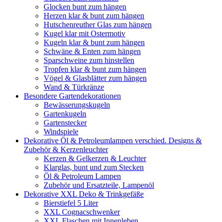
Glocken bunt zum hängen
Herzen klar & bunt zum hängen
Hutschenreuther Glas zum hängen
Kugel klar mit Ostermotiv
Kugeln klar & bunt zum hängen
Schwäne & Enten zum hängen
Sparschweine zum hinstellen
Tropfen klar & bunt zum hängen
Vögel & Glasblätter zum hängen
Wand & Türkränze
Besondere Gartendekorationen
Bewässerungskugeln
Gartenkugeln
Gartenstecker
Windspiele
Dekorative Öl & Petroleumlampen verschied. Designs &
Zubehör & Kerzenleuchter
Kerzen & Gelkerzen & Leuchter
Klarglas, bunt und zum Stecken
Öl & Petroleum Lampen
Zubehör und Ersatzteile, Lampenöl
Dekorative XXL Deko & Trinkgefäße
Bierstiefel 5 Liter
XXL Cognacschwenker
XXL Flaschen mit Innenleben