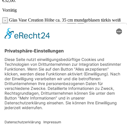
€32,00.
Vorrätig
Glas Vase Creation Höhe ca. 35 cm mundgeblasen türkis weiß
Sonderangebot Serie Ocean Menge
In den Warenkorb
Vergleichen
Zur Wunschliste hinzufügen
Suche
Beginnen Sie mit der Eingabe, um die gewünschten Beiträge
anzuzeigen.
Kostenloser Versand ab 75,- €
Handgefertigt in Europa
Perfekt als Geschenk