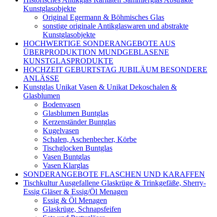
Kunstglasobjekte
Original Egermann & Böhmisches Glas
sonstige originale Antikglaswaren und abstrakte
Kunstglasobjekte
HOCHWERTIGE SONDERANGEBOTE AUS
ÜBERPRODUKTION MUNDGEBLASENE
KUNSTGLASPRODUKTE
HOCHZEIT GEBURTSTAG JUBILÄUM BESONDERE
ANLÄSSE
Kunstglas Unikat Vasen & Unikat Dekoschalen &
Glasblumen
Bodenvasen
Glasblumen Buntglas
Kerzenständer Buntglas
Kugelvasen
Schalen, Aschenbecher, Körbe
Tischglocken Buntglas
Vasen Buntglas
Vasen Klarglas
SONDERANGEBOTE FLASCHEN UND KARAFFEN
Tischkultur Ausgefallene Glaskrüge & Trinkgefäße, Sherry-
Essig Gläser & Essig/Öl Menagen
Essig & Öl Menagen
Glaskrüge, Schnapsfeifen