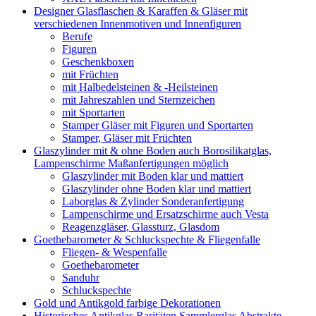
Designer Glasflaschen & Karaffen & Gläser mit
verschiedenen Innenmotiven und Innenfiguren
Berufe
Figuren
Geschenkboxen
mit Früchten
mit Halbedelsteinen & -Heilsteinen
mit Jahreszahlen und Sternzeichen
mit Sportarten
Stamper Gläser mit Figuren und Sportarten
Stamper, Gläser mit Früchten
Glaszylinder mit & ohne Boden auch Borosilikatglas,
Lampenschirme Maßanfertigungen möglich
Glaszylinder mit Boden klar und mattiert
Glaszylinder ohne Boden klar und mattiert
Laborglas & Zylinder Sonderanfertigung
Lampenschirme und Ersatzschirme auch Vesta
Reagenzgläser, Glassturz, Glasdom
Goethebarometer & Schluckspechte & Fliegenfalle
Fliegen- & Wespenfalle
Goethebarometer
Sanduhr
Schluckspechte
Gold und Antikgold farbige Dekorationen
Historisches Antikglas Raritäten Sammlerglas Abstrakte