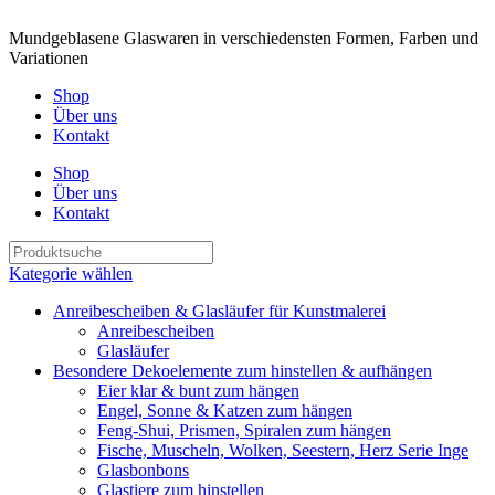
Mundgeblasene Glaswaren in verschiedensten Formen, Farben und
Variationen
Shop
Über uns
Kontakt
Shop
Über uns
Kontakt
Kategorie wählen
Anreibescheiben & Glasläufer für Kunstmalerei
Anreibescheiben
Glasläufer
Besondere Dekoelemente zum hinstellen & aufhängen
Eier klar & bunt zum hängen
Engel, Sonne & Katzen zum hängen
Feng-Shui, Prismen, Spiralen zum hängen
Fische, Muscheln, Wolken, Seestern, Herz Serie Inge
Glasbonbons
Glastiere zum hinstellen