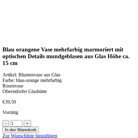
Klick zum Vergrößern
Blau orangene Vase mehrfarbig marmoriert mit
optischen Details mundgeblasen aus Glas Höhe ca.
15 cm
Artikel: Blumenvase aus Glas
Farbe: blau-orange mehrfarbig
Rosenvase
Oberstdorfer Glashütte
€
39,50
Vorrätig
Blau
orangene
In den Warenkorb
Vase
Zur Wunschliste hinzufügen