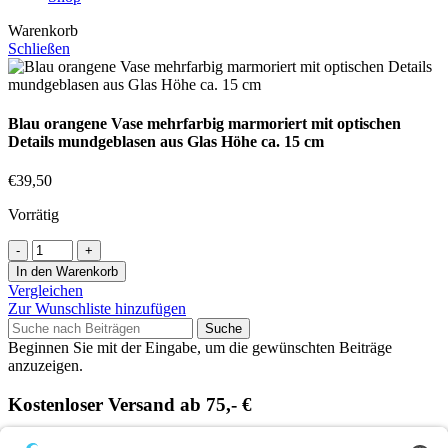
Warenkorb
Schließen
Blau orangene Vase mehrfarbig marmoriert mit optischen
Details mundgeblasen aus Glas Höhe ca. 15 cm
€
39,50
Vorrätig
Blau
orangene
In den Warenkorb
Vase
Vergleichen
mehrfarbig
Zur Wunschliste hinzufügen
marmoriert
Suche
mit
Beginnen Sie mit der Eingabe, um die gewünschten Beiträge
optischen
anzuzeigen.
Details
mundgeblasen
Kostenloser Versand ab 75,- €
aus
Glas
Handgefertigt in Europa
Höhe