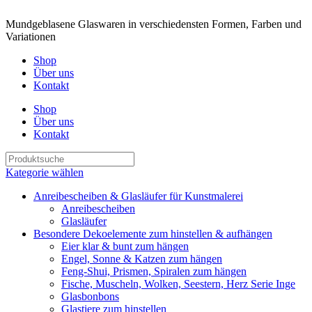
Mundgeblasene Glaswaren in verschiedensten Formen, Farben und
Variationen
Shop
Über uns
Kontakt
Shop
Über uns
Kontakt
Kategorie wählen
Anreibescheiben & Glasläufer für Kunstmalerei
Anreibescheiben
Glasläufer
Besondere Dekoelemente zum hinstellen & aufhängen
Eier klar & bunt zum hängen
Engel, Sonne & Katzen zum hängen
Feng-Shui, Prismen, Spiralen zum hängen
Fische, Muscheln, Wolken, Seestern, Herz Serie Inge
Glasbonbons
Glastiere zum hinstellen