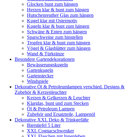
Glocken bunt zum hängen
Herzen klar & bunt zum hängen
Hutschenreuther Glas zum hängen
Kugel klar mit Ostermotiv
Kugeln klar & bunt zum hängen
Schwäne & Enten zum hängen
Sparschweine zum hinstellen
Tropfen klar & bunt zum hängen
Vögel & Glasblätter zum hängen
Wand & Türkränze
Besondere Gartendekorationen
Bewässerungskugeln
Gartenkugeln
Gartenstecker
Windspiele
Dekorative Öl & Petroleumlampen verschied. Designs &
Zubehör & Kerzenleuchter
Kerzen & Gelkerzen & Leuchter
Klarglas, bunt und zum Stecken
Öl & Petroleum Lampen
Zubehör und Ersatzteile, Lampenöl
Dekorative XXL Deko & Trinkgefäße
Bierstiefel 5 Liter
XXL Cognacschwenker
XXL Flaschen mit Innenleben