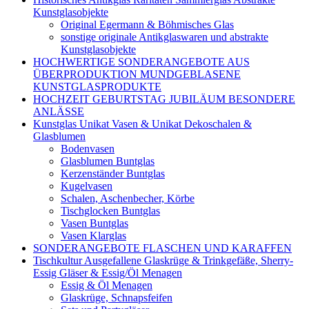
Kunstglasobjekte
Original Egermann & Böhmisches Glas
sonstige originale Antikglaswaren und abstrakte
Kunstglasobjekte
HOCHWERTIGE SONDERANGEBOTE AUS
ÜBERPRODUKTION MUNDGEBLASENE
KUNSTGLASPRODUKTE
HOCHZEIT GEBURTSTAG JUBILÄUM BESONDERE
ANLÄSSE
Kunstglas Unikat Vasen & Unikat Dekoschalen &
Glasblumen
Bodenvasen
Glasblumen Buntglas
Kerzenständer Buntglas
Kugelvasen
Schalen, Aschenbecher, Körbe
Tischglocken Buntglas
Vasen Buntglas
Vasen Klarglas
SONDERANGEBOTE FLASCHEN UND KARAFFEN
Tischkultur Ausgefallene Glaskrüge & Trinkgefäße, Sherry-
Essig Gläser & Essig/Öl Menagen
Essig & Öl Menagen
Glaskrüge, Schnapsfeifen