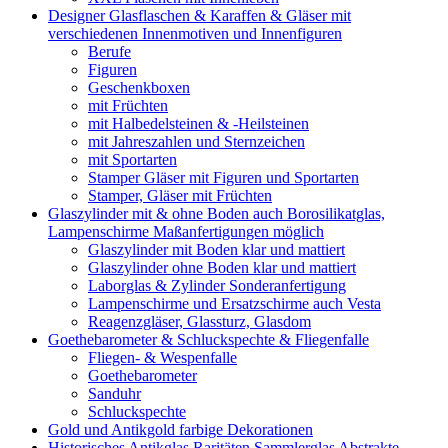
Designer Glasflaschen & Karaffen & Gläser mit
verschiedenen Innenmotiven und Innenfiguren
Berufe
Figuren
Geschenkboxen
mit Früchten
mit Halbedelsteinen & -Heilsteinen
mit Jahreszahlen und Sternzeichen
mit Sportarten
Stamper Gläser mit Figuren und Sportarten
Stamper, Gläser mit Früchten
Glaszylinder mit & ohne Boden auch Borosilikatglas,
Lampenschirme Maßanfertigungen möglich
Glaszylinder mit Boden klar und mattiert
Glaszylinder ohne Boden klar und mattiert
Laborglas & Zylinder Sonderanfertigung
Lampenschirme und Ersatzschirme auch Vesta
Reagenzgläser, Glassturz, Glasdom
Goethebarometer & Schluckspechte & Fliegenfalle
Fliegen- & Wespenfalle
Goethebarometer
Sanduhr
Schluckspechte
Gold und Antikgold farbige Dekorationen
Historisches Antikglas Raritäten Sammlerglas Abstrakte