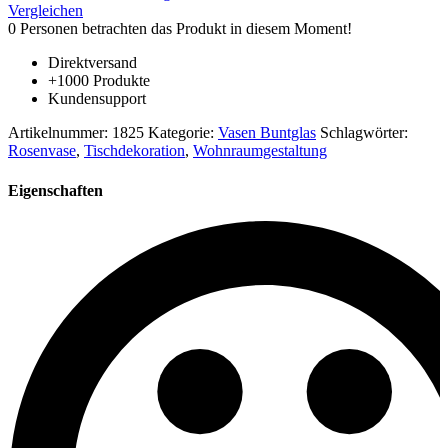
mehrfarbig
Vergleichen
marmoriert
0
Personen betrachten das Produkt in diesem Moment!
mit
optischen
Direktversand
Details
+1000 Produkte
mundgeblasen
Kundensupport
aus
Glas
Artikelnummer:
1825
Kategorie:
Vasen Buntglas
Schlagwörter:
Höhe
Rosenvase
,
Tischdekoration
,
Wohnraumgestaltung
ca.
15
Eigenschaften
cm
Menge