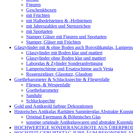
Figuren
Geschenkboxen
mit Früchten
mit Halbedelsteinen & -Heilsteinen
mit Jahreszahlen und Sternzeichen
mit Sportarten
Stamper Gläser mit Figuren und Sportarten
Stamper, Gläser mit Früchten
Glaszylinder mit & ohne Boden auch Borosilikatglas, Lampen
Glaszylinder mit Boden klar und mattiert
Glaszylinder ohne Boden klar und mattiert
Laborglas & Zylinder Sonderanfertigung
Lampenschirme und Ersatzschirme auch Vesta
Reagenzgläser, Glassturz, Glasdom
Goethebarometer & Schluckspechte & Fliegenfalle
Fliegen- & Wespenfalle
Goethebarometer
Sanduhr
Schluckspechte
Gold und Antikgold farbige Dekorationen
Historisches Antikglas Raritäten Sammlerglas Abstrakte Kunstg
Original Egermann & Böhmisches Glas
sonstige originale Antikglaswaren und abstrakte Kunstgl
HOCHWERTIGE SONDERANGEBOTE AUS ÜBERPRO
HOCHZEIT GEBURTSTAG JUBILÄUM BESONDERE A