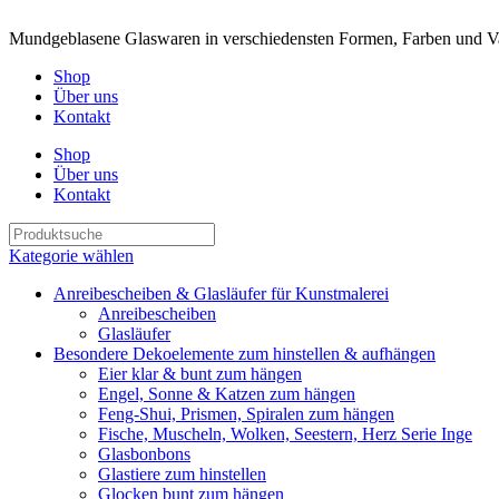
Mundgeblasene Glaswaren in verschiedensten Formen, Farben und Va
Shop
Über uns
Kontakt
Shop
Über uns
Kontakt
Kategorie wählen
Anreibescheiben & Glasläufer für Kunstmalerei
Anreibescheiben
Glasläufer
Besondere Dekoelemente zum hinstellen & aufhängen
Eier klar & bunt zum hängen
Engel, Sonne & Katzen zum hängen
Feng-Shui, Prismen, Spiralen zum hängen
Fische, Muscheln, Wolken, Seestern, Herz Serie Inge
Glasbonbons
Glastiere zum hinstellen
Glocken bunt zum hängen