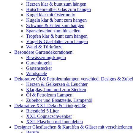
Herzen klar & bunt zum hängen
Hutschenreuther Glas zum hängen
Kugel klar mit Ostermotiv
Kugeln klar & bunt zum hängen
Schwäne & Enten zum hängen
Sparschweine zum hinstellen
Tropfen klar & bunt zum hängen
Vögel & Glasblätter zum hängen
Wand & Türkränze
Besondere Gartendekorationen
Bewässerungskugeln
Gartenkugeln
Gartenstecker
Windspiele
Dekorative Öl & Petroleumlampen verschied. Designs & Zube
Kerzen & Gelkerzen & Leuchter
Klarglas, bunt und zum Stecken
Öl & Petroleum Lampen
Zubehör und Ersatzteile, Lampenöl
Dekorative XXL Deko & Trinkgefäße
Bierstiefel 5 Liter
XXL Cognacschwenker
XXL Flaschen mit Innenleben
Designer Glasflaschen & Karaffen & Gläser mit verschiedenen
Berufe