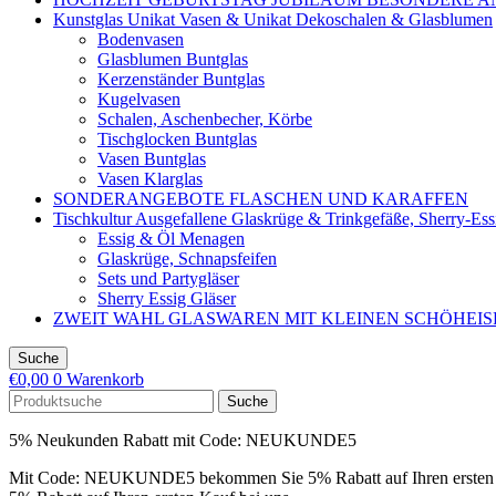
Kunstglas Unikat Vasen & Unikat Dekoschalen & Glasblumen
Bodenvasen
Glasblumen Buntglas
Kerzenständer Buntglas
Kugelvasen
Schalen, Aschenbecher, Körbe
Tischglocken Buntglas
Vasen Buntglas
Vasen Klarglas
SONDERANGEBOTE FLASCHEN UND KARAFFEN
Tischkultur Ausgefallene Glaskrüge & Trinkgefäße, Sherry-Es
Essig & Öl Menagen
Glaskrüge, Schnapsfeifen
Sets und Partygläser
Sherry Essig Gläser
ZWEIT WAHL GLASWAREN MIT KLEINEN SCHÖHEI
Suche
€
0,00
0
Warenkorb
Suche
5% Neukunden Rabatt mit Code: NEUKUNDE5
Mit Code: NEUKUNDE5 bekommen Sie 5% Rabatt auf Ihren ersten 