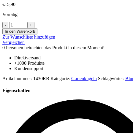
€
15,90
Vorrätig
Gartenkugel
zum
In den Warenkorb
stecken
Zur Wunschliste hinzufügen
Rosenkugel
Vergleichen
Dekokugel
0
Personen betrachten das Produkt in diesem Moment!
rot
bunt
Direktversand
Durchm.
+1000 Produkte
9
Kundensupport
cm
mundgeblasen
Artikelnummer:
1430RB
Kategorie:
Gartenkugeln
Schlagwörter:
Blu
Menge
Eigenschaften