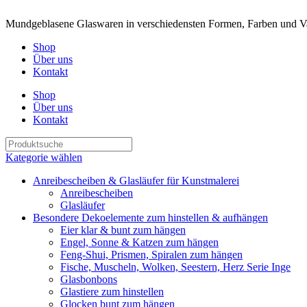
Mundgeblasene Glaswaren in verschiedensten Formen, Farben und Va
Shop
Über uns
Kontakt
Shop
Über uns
Kontakt
Kategorie wählen
Anreibescheiben & Glasläufer für Kunstmalerei
Anreibescheiben
Glasläufer
Besondere Dekoelemente zum hinstellen & aufhängen
Eier klar & bunt zum hängen
Engel, Sonne & Katzen zum hängen
Feng-Shui, Prismen, Spiralen zum hängen
Fische, Muscheln, Wolken, Seestern, Herz Serie Inge
Glasbonbons
Glastiere zum hinstellen
Glocken bunt zum hängen