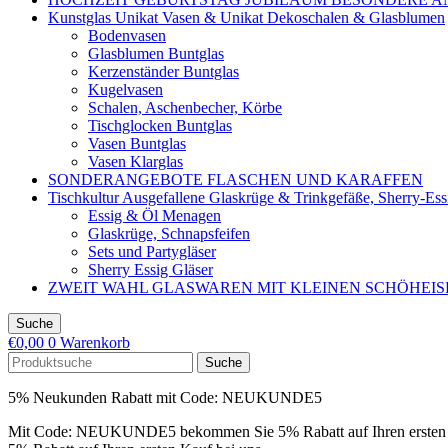
Kunstglas Unikat Vasen & Unikat Dekoschalen & Glasblumen
Bodenvasen
Glasblumen Buntglas
Kerzenständer Buntglas
Kugelvasen
Schalen, Aschenbecher, Körbe
Tischglocken Buntglas
Vasen Buntglas
Vasen Klarglas
SONDERANGEBOTE FLASCHEN UND KARAFFEN
Tischkultur Ausgefallene Glaskrüge & Trinkgefäße, Sherry-Es
Essig & Öl Menagen
Glaskrüge, Schnapsfeifen
Sets und Partygläser
Sherry Essig Gläser
ZWEIT WAHL GLASWAREN MIT KLEINEN SCHÖHEI
Suche
€
0,00
0
Warenkorb
Suche
5% Neukunden Rabatt mit Code: NEUKUNDE5
Mit Code: NEUKUNDE5 bekommen Sie 5% Rabatt auf Ihren ersten 