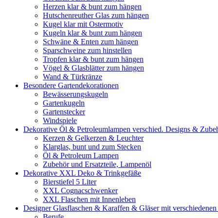
Herzen klar & bunt zum hängen
Hutschenreuther Glas zum hängen
Kugel klar mit Ostermotiv
Kugeln klar & bunt zum hängen
Schwäne & Enten zum hängen
Sparschweine zum hinstellen
Tropfen klar & bunt zum hängen
Vögel & Glasblätter zum hängen
Wand & Türkränze
Besondere Gartendekorationen
Bewässerungskugeln
Gartenkugeln
Gartenstecker
Windspiele
Dekorative Öl & Petroleumlampen verschied. Designs & Zube
Kerzen & Gelkerzen & Leuchter
Klarglas, bunt und zum Stecken
Öl & Petroleum Lampen
Zubehör und Ersatzteile, Lampenöl
Dekorative XXL Deko & Trinkgefäße
Bierstiefel 5 Liter
XXL Cognacschwenker
XXL Flaschen mit Innenleben
Designer Glasflaschen & Karaffen & Gläser mit verschiedenen
Berufe