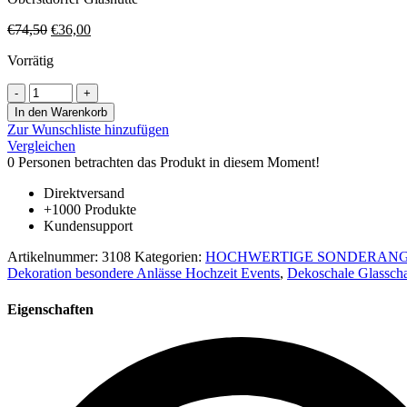
Ursprünglicher
Aktueller
€
74,50
€
36,00
Preis
Preis
Vorrätig
war:
ist:
€74,50
€36,00.
Deko
Schale
In den Warenkorb
am
Zur Wunschliste hinzufügen
klarem
Vergleichen
Fuß
0
Personen betrachten das Produkt in diesem Moment!
Durchmesser
ca.
Direktversand
24-
+1000 Produkte
26
Kundensupport
cm
Höhe
Artikelnummer:
3108
Kategorien:
HOCHWERTIGE SONDERANG
ca.
Dekoration besondere Anlässe Hochzeit Events
,
Dekoschale Glassch
14
cm
Eigenschaften
Serie
Celeste
blau
beige
weiß
marmoriert