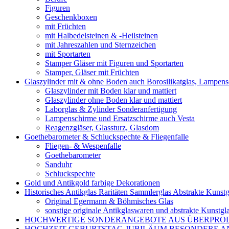
Figuren
Geschenkboxen
mit Früchten
mit Halbedelsteinen & -Heilsteinen
mit Jahreszahlen und Sternzeichen
mit Sportarten
Stamper Gläser mit Figuren und Sportarten
Stamper, Gläser mit Früchten
Glaszylinder mit & ohne Boden auch Borosilikatglas, Lampen
Glaszylinder mit Boden klar und mattiert
Glaszylinder ohne Boden klar und mattiert
Laborglas & Zylinder Sonderanfertigung
Lampenschirme und Ersatzschirme auch Vesta
Reagenzgläser, Glassturz, Glasdom
Goethebarometer & Schluckspechte & Fliegenfalle
Fliegen- & Wespenfalle
Goethebarometer
Sanduhr
Schluckspechte
Gold und Antikgold farbige Dekorationen
Historisches Antikglas Raritäten Sammlerglas Abstrakte Kunstg
Original Egermann & Böhmisches Glas
sonstige originale Antikglaswaren und abstrakte Kunstgl
HOCHWERTIGE SONDERANGEBOTE AUS ÜBERPRO
HOCHZEIT GEBURTSTAG JUBILÄUM BESONDERE A