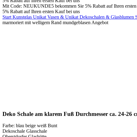
5% Rabatt auf Ihren ersten Kauf bei uns
Mit Code: NEUKUNDE5 bekommen Sie 5% Rabatt auf Ihren ersten 
5% Rabatt auf Ihren ersten Kauf bei uns
Start
Kunstglas Unikat Vasen & Unikat Dekoschalen & Glasblumen
marmoriert mit welligem Rand mundgeblasen Angebot
-52%
Klick zum Vergrößern
Deko Schale am klarem Fuß Durchmesser ca. 24-26 c
Farbe: blau beige weiß Bunt
Dekoschale Glasschale
Oberstdorfer Glashütte