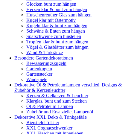
Glocken bunt zum hängen
Herzen klar & bunt zum hängen
Hutschenreuther Glas zum hängen
Kugel klar mit Ostermotiv
Kugeln klar & bunt zum hängen
Schwäne & Enten zum hängen
Sparschweine zum hinstellen
Tropfen klar & bunt zum hängen
Vögel & Glasblätter zum hängen
Wand & Türkränze
Besondere Gartendekorationen
Bewässerungskugeln
Gartenkugeln
Gartenstecker
Windspiele
Dekorative Öl & Petroleumlampen verschied. Designs &
Zubehör & Kerzenleuchter
Kerzen & Gelkerzen & Leuchter
Klarglas, bunt und zum Stecken
Öl & Petroleum Lampen
Zubehör und Ersatzteile, Lampenöl
Dekorative XXL Deko & Trinkgefäße
Bierstiefel 5 Liter
XXL Cognacschwenker
XXL Flaschen mit Innenleben