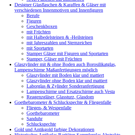
Designer Glasflaschen & Karaffen & Gläser mit
verschiedenen Innenmotiven und Innenfiguren
Berufe
Figuren
Geschenkboxen
mit Früchten
mit Halbedelsteinen & -Heilsteinen
mit Jahreszahlen und Sternzeichen
mit Sportarten
Stamper Gläser mit Figuren und Sportarten
Stamper, Gläser mit Früchten
Glaszylinder mit & ohne Boden auch Borosilikatglas,
Lampenschirme Maßanfertigungen möglich
Glaszylinder mit Boden klar und mattiert
Glaszylinder ohne Boden klar und mattiert
Laborglas & Zylinder Sonderanfertigung
Lampenschirme und Ersatzschirme auch Vesta
Reagenzgläser, Glassturz, Glasdom
Goethebarometer & Schluckspechte & Fliegenfalle
Fliegen- & Wespenfalle
Goethebarometer
Sanduhr
Schluckspechte
Gold und Antikgold farbige Dekorationen
Historisches Antikglas Raritäten Sammlerglas Abstrakte