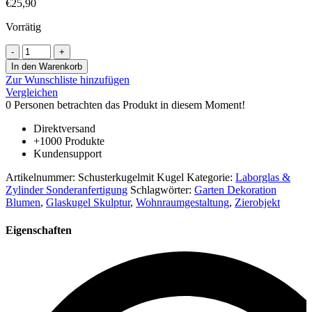
€
25,90
Vorrätig
Schusterkugel,
Heilig
In den Warenkorb
Grab
Zur Wunschliste hinzufügen
Kugel,
Vergleichen
Ø
0
Personen betrachten das Produkt in diesem Moment!
13,5
cm
Direktversand
Höhe
+1000 Produkte
18
Kundensupport
cm
klar
Artikelnummer:
Schusterkugelmit Kugel
Kategorie:
Laborglas &
Glas
Zylinder Sonderanfertigung
Schlagwörter:
Garten Dekoration
mundgeblasen
Blumen
,
Glaskugel Skulptur
,
Wohnraumgestaltung
,
Zierobjekt
oben
mit
Eigenschaften
einer
Öffnung
von
4
mm
Menge