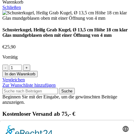
Warenkorb
Schließen
Schusterkugel, Heilig Grab Kugel, Ø 13,5 cm Höhe 18 cm klar
Glas mundgeblasen oben mit einer Öffnung von 4 mm
€
25,90
Vorrätig
Schusterkugel,
Heilig
In den Warenkorb
Grab
Vergleichen
Kugel,
Zur Wunschliste hinzufügen
Ø
Suche
13,5
Beginnen Sie mit der Eingabe, um die gewünschten Beiträge
cm
anzuzeigen.
Höhe
18
Kostenloser Versand ab 75,- €
cm
klar
Handgefertigt in Europa
Glas
mundgeblasen