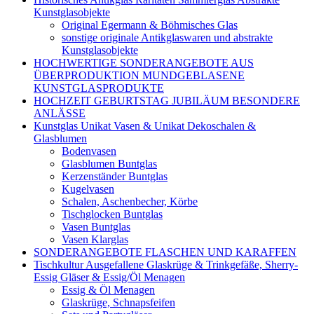
Kunstglasobjekte
Original Egermann & Böhmisches Glas
sonstige originale Antikglaswaren und abstrakte
Kunstglasobjekte
HOCHWERTIGE SONDERANGEBOTE AUS
ÜBERPRODUKTION MUNDGEBLASENE
KUNSTGLASPRODUKTE
HOCHZEIT GEBURTSTAG JUBILÄUM BESONDERE
ANLÄSSE
Kunstglas Unikat Vasen & Unikat Dekoschalen &
Glasblumen
Bodenvasen
Glasblumen Buntglas
Kerzenständer Buntglas
Kugelvasen
Schalen, Aschenbecher, Körbe
Tischglocken Buntglas
Vasen Buntglas
Vasen Klarglas
SONDERANGEBOTE FLASCHEN UND KARAFFEN
Tischkultur Ausgefallene Glaskrüge & Trinkgefäße, Sherry-
Essig Gläser & Essig/Öl Menagen
Essig & Öl Menagen
Glaskrüge, Schnapsfeifen