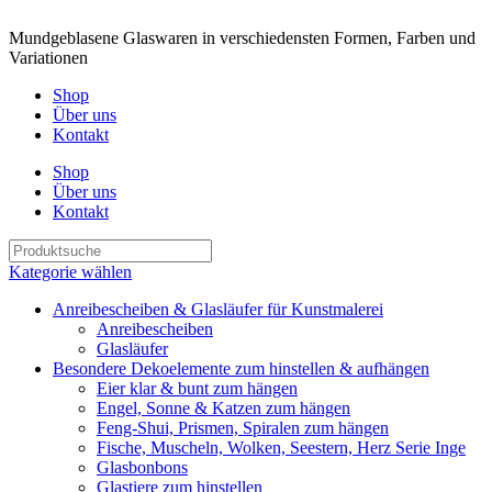
Mundgeblasene Glaswaren in verschiedensten Formen, Farben und
Variationen
Shop
Über uns
Kontakt
Shop
Über uns
Kontakt
Kategorie wählen
Anreibescheiben & Glasläufer für Kunstmalerei
Anreibescheiben
Glasläufer
Besondere Dekoelemente zum hinstellen & aufhängen
Eier klar & bunt zum hängen
Engel, Sonne & Katzen zum hängen
Feng-Shui, Prismen, Spiralen zum hängen
Fische, Muscheln, Wolken, Seestern, Herz Serie Inge
Glasbonbons
Glastiere zum hinstellen