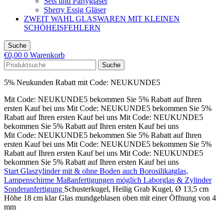
Sets und Partygläser
Sherry Essig Gläser
ZWEIT WAHL GLASWAREN MIT KLEINEN
SCHÖHEISFEHLERN
Suche
€
0,00
0
Warenkorb
Suche
5% Neukunden Rabatt mit Code: NEUKUNDE5
Mit Code: NEUKUNDE5 bekommen Sie 5% Rabatt auf Ihren
ersten Kauf bei uns
Mit Code: NEUKUNDE5 bekommen Sie 5%
Rabatt auf Ihren ersten Kauf bei uns
Mit Code: NEUKUNDE5
bekommen Sie 5% Rabatt auf Ihren ersten Kauf bei uns
Mit Code: NEUKUNDE5 bekommen Sie 5% Rabatt auf Ihren
ersten Kauf bei uns
Mit Code: NEUKUNDE5 bekommen Sie 5%
Rabatt auf Ihren ersten Kauf bei uns
Mit Code: NEUKUNDE5
bekommen Sie 5% Rabatt auf Ihren ersten Kauf bei uns
Start
Glaszylinder mit & ohne Boden auch Borosilikatglas,
Lampenschirme Maßanfertigungen möglich
Laborglas & Zylinder
Sonderanfertigung
Schusterkugel, Heilig Grab Kugel, Ø 13,5 cm
Höhe 18 cm klar Glas mundgeblasen oben mit einer Öffnung von 4
mm