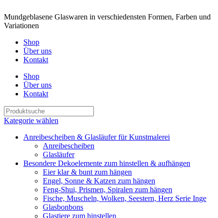
Mundgeblasene Glaswaren in verschiedensten Formen, Farben und
Variationen
Shop
Über uns
Kontakt
Shop
Über uns
Kontakt
Kategorie wählen
Anreibescheiben & Glasläufer für Kunstmalerei
Anreibescheiben
Glasläufer
Besondere Dekoelemente zum hinstellen & aufhängen
Eier klar & bunt zum hängen
Engel, Sonne & Katzen zum hängen
Feng-Shui, Prismen, Spiralen zum hängen
Fische, Muscheln, Wolken, Seestern, Herz Serie Inge
Glasbonbons
Glastiere zum hinstellen