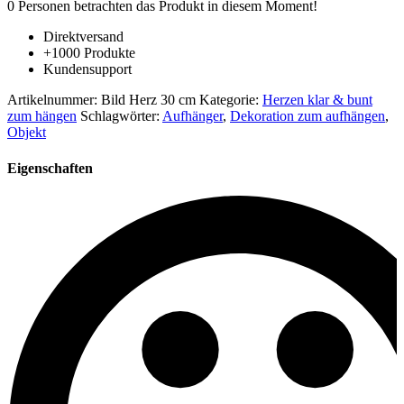
0
Personen betrachten das Produkt in diesem Moment!
Sally
Herz
Direktversand
Fensterbild
+1000 Produkte
Durchmesser
Kundensupport
30
cm
Artikelnummer:
Bild Herz 30 cm
Kategorie:
Herzen klar & bunt
Pappmache
zum hängen
Schlagwörter:
Aufhänger
,
Dekoration zum aufhängen
,
bunt
Objekt
Menge
Eigenschaften