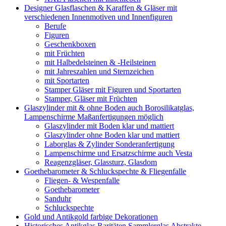
Designer Glasflaschen & Karaffen & Gläser mit
verschiedenen Innenmotiven und Innenfiguren
Berufe
Figuren
Geschenkboxen
mit Früchten
mit Halbedelsteinen & -Heilsteinen
mit Jahreszahlen und Sternzeichen
mit Sportarten
Stamper Gläser mit Figuren und Sportarten
Stamper, Gläser mit Früchten
Glaszylinder mit & ohne Boden auch Borosilikatglas,
Lampenschirme Maßanfertigungen möglich
Glaszylinder mit Boden klar und mattiert
Glaszylinder ohne Boden klar und mattiert
Laborglas & Zylinder Sonderanfertigung
Lampenschirme und Ersatzschirme auch Vesta
Reagenzgläser, Glassturz, Glasdom
Goethebarometer & Schluckspechte & Fliegenfalle
Fliegen- & Wespenfalle
Goethebarometer
Sanduhr
Schluckspechte
Gold und Antikgold farbige Dekorationen
Historisches Antikglas Raritäten Sammlerglas Abstrakte