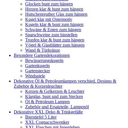
Glocken bunt zum hängen
Herzen klar & bunt zum hängen
Hutschenreuther Glas zum hängen
Kugel klar mit Ostermotiv
Kugeln klar & bunt zum hängen
Schwäne & Enten zum hängen
Sparschweine zum hinstellen
Tropfen klar & bunt zum hängen
Vögel & Glasblätter zum hängen
Wand & Türkränze
Besondere Gartendekorationen
Bewässerungskugeln
Gartenkugeln
Gartenstecker
Windspiele
Dekorative Öl & Petroleumlampen verschied. Designs &
Zubehör & Kerzenleuchter
Kerzen & Gelkerzen & Leuchter
Klarglas, bunt und zum Stecken
Öl & Petroleum Lampen
Zubehör und Ersatzteile, Lampenöl
Dekorative XXL Deko & Trinkgefäße
Bierstiefel 5 Liter
XXL Cognacschwenker
XXL Flaschen mit Innenleben