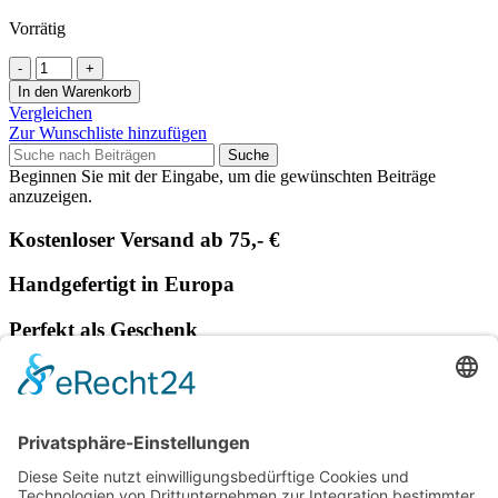
Vorrätig
Herz
Bild
In den Warenkorb
zum
Vergleichen
hängen
Zur Wunschliste hinzufügen
Serie
Suche
Sally
Beginnen Sie mit der Eingabe, um die gewünschten Beiträge
Herz
anzuzeigen.
Fensterbild
Durchmesser
Kostenloser Versand ab 75,- €
30
cm
Handgefertigt in Europa
Pappmache
bunt
Menge
Perfekt als Geschenk