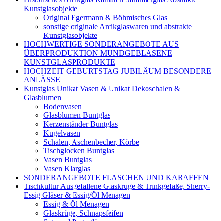
Kunstglasobjekte
Original Egermann & Böhmisches Glas
sonstige originale Antikglaswaren und abstrakte
Kunstglasobjekte
HOCHWERTIGE SONDERANGEBOTE AUS
ÜBERPRODUKTION MUNDGEBLASENE
KUNSTGLASPRODUKTE
HOCHZEIT GEBURTSTAG JUBILÄUM BESONDERE
ANLÄSSE
Kunstglas Unikat Vasen & Unikat Dekoschalen &
Glasblumen
Bodenvasen
Glasblumen Buntglas
Kerzenständer Buntglas
Kugelvasen
Schalen, Aschenbecher, Körbe
Tischglocken Buntglas
Vasen Buntglas
Vasen Klarglas
SONDERANGEBOTE FLASCHEN UND KARAFFEN
Tischkultur Ausgefallene Glaskrüge & Trinkgefäße, Sherry-
Essig Gläser & Essig/Öl Menagen
Essig & Öl Menagen
Glaskrüge, Schnapsfeifen