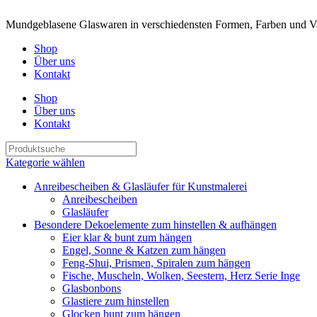
Mundgeblasene Glaswaren in verschiedensten Formen, Farben und Va
Shop
Über uns
Kontakt
Shop
Über uns
Kontakt
Kategorie wählen
Anreibescheiben & Glasläufer für Kunstmalerei
Anreibescheiben
Glasläufer
Besondere Dekoelemente zum hinstellen & aufhängen
Eier klar & bunt zum hängen
Engel, Sonne & Katzen zum hängen
Feng-Shui, Prismen, Spiralen zum hängen
Fische, Muscheln, Wolken, Seestern, Herz Serie Inge
Glasbonbons
Glastiere zum hinstellen
Glocken bunt zum hängen