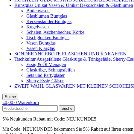
Kunstglas Unikat Vasen & Unikat Dekoschalen & Glasblumen
Bodenvasen
Glasblumen Buntglas
Kerzenständer Buntglas
Kugelvasen
Schalen, Aschenbecher, Körbe
Tischglocken Buntglas
Vasen Buntglas
Vasen Klarglas
SONDERANGEBOTE FLASCHEN UND KARAFFEN
Tischkultur Ausgefallene Glaskrüge & Trinkgefäße, Sherry-Es
Essig & Öl Menagen
Glaskrüge, Schnapsfeifen
Sets und Partygläser
Sherry Essig Gläser
ZWEIT WAHL GLASWAREN MIT KLEINEN SCHÖHEI
Suche
€
0,00
0
Warenkorb
Suche
5% Neukunden Rabatt mit Code: NEUKUNDE5
Mit Code: NEUKUNDE5 bekommen Sie 5% Rabatt auf Ihren ersten 