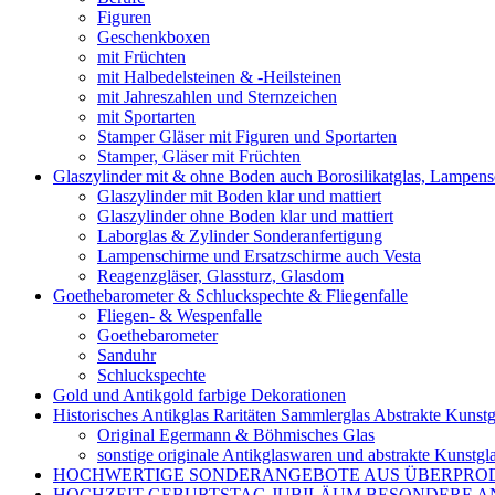
Figuren
Geschenkboxen
mit Früchten
mit Halbedelsteinen & -Heilsteinen
mit Jahreszahlen und Sternzeichen
mit Sportarten
Stamper Gläser mit Figuren und Sportarten
Stamper, Gläser mit Früchten
Glaszylinder mit & ohne Boden auch Borosilikatglas, Lampen
Glaszylinder mit Boden klar und mattiert
Glaszylinder ohne Boden klar und mattiert
Laborglas & Zylinder Sonderanfertigung
Lampenschirme und Ersatzschirme auch Vesta
Reagenzgläser, Glassturz, Glasdom
Goethebarometer & Schluckspechte & Fliegenfalle
Fliegen- & Wespenfalle
Goethebarometer
Sanduhr
Schluckspechte
Gold und Antikgold farbige Dekorationen
Historisches Antikglas Raritäten Sammlerglas Abstrakte Kunstg
Original Egermann & Böhmisches Glas
sonstige originale Antikglaswaren und abstrakte Kunstgl
HOCHWERTIGE SONDERANGEBOTE AUS ÜBERPRO
HOCHZEIT GEBURTSTAG JUBILÄUM BESONDERE A