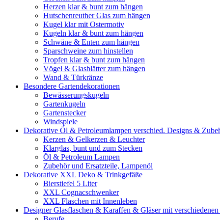
Herzen klar & bunt zum hängen
Hutschenreuther Glas zum hängen
Kugel klar mit Ostermotiv
Kugeln klar & bunt zum hängen
Schwäne & Enten zum hängen
Sparschweine zum hinstellen
Tropfen klar & bunt zum hängen
Vögel & Glasblätter zum hängen
Wand & Türkränze
Besondere Gartendekorationen
Bewässerungskugeln
Gartenkugeln
Gartenstecker
Windspiele
Dekorative Öl & Petroleumlampen verschied. Designs & Zube
Kerzen & Gelkerzen & Leuchter
Klarglas, bunt und zum Stecken
Öl & Petroleum Lampen
Zubehör und Ersatzteile, Lampenöl
Dekorative XXL Deko & Trinkgefäße
Bierstiefel 5 Liter
XXL Cognacschwenker
XXL Flaschen mit Innenleben
Designer Glasflaschen & Karaffen & Gläser mit verschiedenen
Berufe