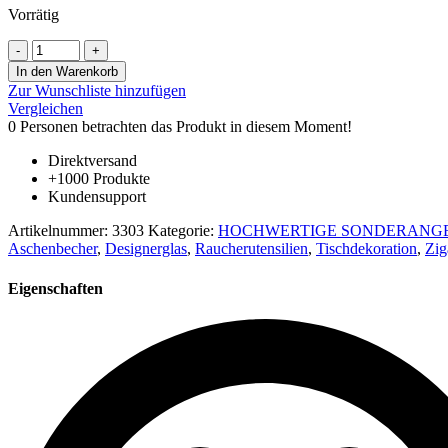
Vorrätig
war:
ist:
€49,50
€11,90.
Jasper
Kunstglas
In den Warenkorb
Aschenbecher
Zur Wunschliste hinzufügen
mundgeblasen
Vergleichen
rot
0
Personen betrachten das Produkt in diesem Moment!
beige
weiß
Direktversand
marmoriert
+1000 Produkte
Unikatglas
Kundensupport
Ascher
Schale
Artikelnummer:
3303
Kategorie:
HOCHWERTIGE SONDERANG
Durchmesser
Aschenbecher
,
Designerglas
,
Raucherutensilien
,
Tischdekoration
,
Zig
ca.
18
Eigenschaften
cm
Menge