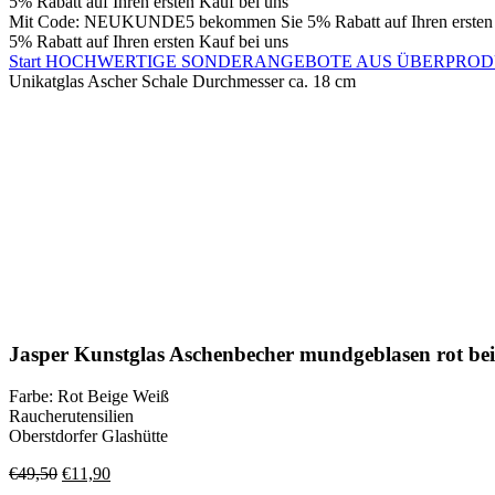
5% Rabatt auf Ihren ersten Kauf bei uns
Mit Code: NEUKUNDE5 bekommen Sie 5% Rabatt auf Ihren ersten 
5% Rabatt auf Ihren ersten Kauf bei uns
Start
HOCHWERTIGE SONDERANGEBOTE AUS ÜBERPRO
Unikatglas Ascher Schale Durchmesser ca. 18 cm
-76%
Klick zum Vergrößern
Jasper Kunstglas Aschenbecher mundgeblasen rot bei
Farbe: Rot Beige Weiß
Raucherutensilien
Oberstdorfer Glashütte
Ursprünglicher
Aktueller
€
49,50
€
11,90
Preis
Preis