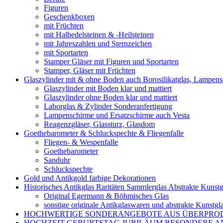
Figuren
Geschenkboxen
mit Früchten
mit Halbedelsteinen & -Heilsteinen
mit Jahreszahlen und Sternzeichen
mit Sportarten
Stamper Gläser mit Figuren und Sportarten
Stamper, Gläser mit Früchten
Glaszylinder mit & ohne Boden auch Borosilikatglas, Lampen
Glaszylinder mit Boden klar und mattiert
Glaszylinder ohne Boden klar und mattiert
Laborglas & Zylinder Sonderanfertigung
Lampenschirme und Ersatzschirme auch Vesta
Reagenzgläser, Glassturz, Glasdom
Goethebarometer & Schluckspechte & Fliegenfalle
Fliegen- & Wespenfalle
Goethebarometer
Sanduhr
Schluckspechte
Gold und Antikgold farbige Dekorationen
Historisches Antikglas Raritäten Sammlerglas Abstrakte Kunstg
Original Egermann & Böhmisches Glas
sonstige originale Antikglaswaren und abstrakte Kunstgl
HOCHWERTIGE SONDERANGEBOTE AUS ÜBERPRO
HOCHZEIT GEBURTSTAG JUBILÄUM BESONDERE A