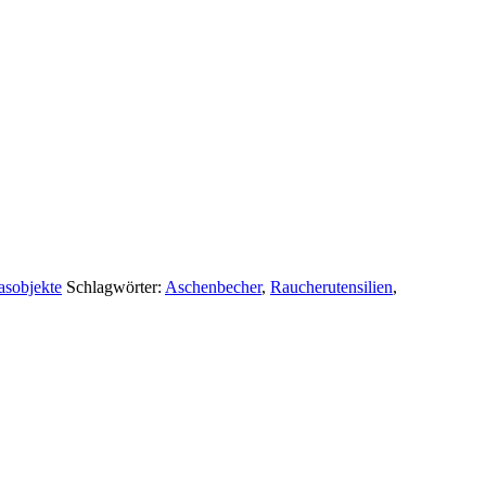
asobjekte
Schlagwörter:
Aschenbecher
,
Raucherutensilien
,