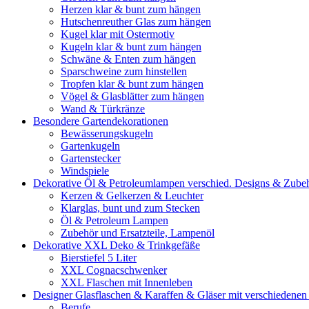
Herzen klar & bunt zum hängen
Hutschenreuther Glas zum hängen
Kugel klar mit Ostermotiv
Kugeln klar & bunt zum hängen
Schwäne & Enten zum hängen
Sparschweine zum hinstellen
Tropfen klar & bunt zum hängen
Vögel & Glasblätter zum hängen
Wand & Türkränze
Besondere Gartendekorationen
Bewässerungskugeln
Gartenkugeln
Gartenstecker
Windspiele
Dekorative Öl & Petroleumlampen verschied. Designs & Zube
Kerzen & Gelkerzen & Leuchter
Klarglas, bunt und zum Stecken
Öl & Petroleum Lampen
Zubehör und Ersatzteile, Lampenöl
Dekorative XXL Deko & Trinkgefäße
Bierstiefel 5 Liter
XXL Cognacschwenker
XXL Flaschen mit Innenleben
Designer Glasflaschen & Karaffen & Gläser mit verschiedenen
Berufe