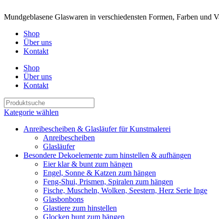
Mundgeblasene Glaswaren in verschiedensten Formen, Farben und Va
Shop
Über uns
Kontakt
Shop
Über uns
Kontakt
Kategorie wählen
Anreibescheiben & Glasläufer für Kunstmalerei
Anreibescheiben
Glasläufer
Besondere Dekoelemente zum hinstellen & aufhängen
Eier klar & bunt zum hängen
Engel, Sonne & Katzen zum hängen
Feng-Shui, Prismen, Spiralen zum hängen
Fische, Muscheln, Wolken, Seestern, Herz Serie Inge
Glasbonbons
Glastiere zum hinstellen
Glocken bunt zum hängen