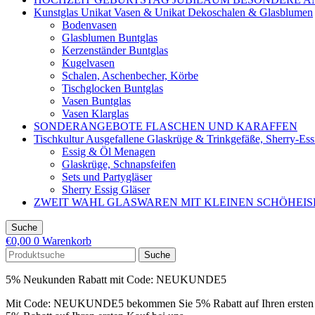
Kunstglas Unikat Vasen & Unikat Dekoschalen & Glasblumen
Bodenvasen
Glasblumen Buntglas
Kerzenständer Buntglas
Kugelvasen
Schalen, Aschenbecher, Körbe
Tischglocken Buntglas
Vasen Buntglas
Vasen Klarglas
SONDERANGEBOTE FLASCHEN UND KARAFFEN
Tischkultur Ausgefallene Glaskrüge & Trinkgefäße, Sherry-Es
Essig & Öl Menagen
Glaskrüge, Schnapsfeifen
Sets und Partygläser
Sherry Essig Gläser
ZWEIT WAHL GLASWAREN MIT KLEINEN SCHÖHEI
Suche
€
0,00
0
Warenkorb
Suche
5% Neukunden Rabatt mit Code: NEUKUNDE5
Mit Code: NEUKUNDE5 bekommen Sie 5% Rabatt auf Ihren ersten 