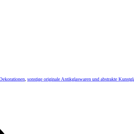
 Dekorationen
,
sonstige originale Antikglaswaren und abstrakte Kunstgl