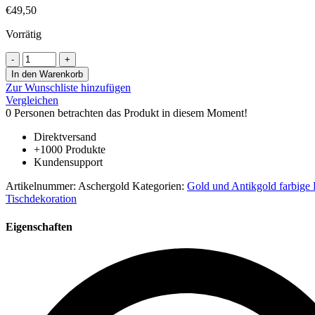
€
49,50
Vorrätig
Aschenbecher
Überfangemail
In den Warenkorb
Außen
Zur Wunschliste hinzufügen
Goldtopas
Vergleichen
farbig
0
Personen betrachten das Produkt in diesem Moment!
mit
blau
Direktversand
Innen
+1000 Produkte
weiß
Kundensupport
mundgeblasen
Durchmesser
Artikelnummer:
Aschergold
Kategorien:
Gold und Antikgold farbige
18
Tischdekoration
cm
Höhe
Eigenschaften
5,5
cm
Menge