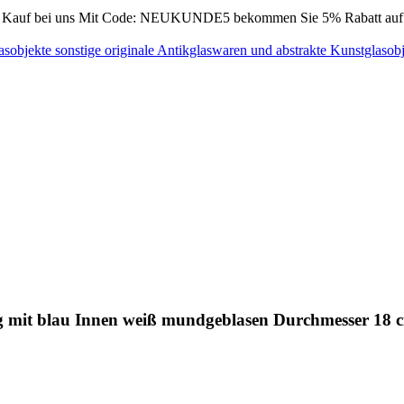
Kauf bei uns
Mit Code: NEUKUNDE5 bekommen Sie 5% Rabatt auf Ih
lasobjekte
sonstige originale Antikglaswaren und abstrakte Kunstglasob
g mit blau Innen weiß mundgeblasen Durchmesser 18 