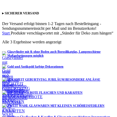
▸ SICHERER VERSAND
Der Versand erfolgt binnen 1-2 Tagen nach Bestelleingang -
Sendungsnummereinsicht per Mail und im Benutzerkoto!
Start
Produkte verschlagwortet mit „Ständer für Deko zum hängen“
Alle 3 Ergebnisse werden angezeigt
Glaszylinder mit & ohne Boden auch Borosilikatglas, Lampenschirme
Maßanfertigungen möglich
Gold und Antikgold farbige Dekorationen
HOCHZEIT GEBURTSTAG JUBILÄUM BESONDERE ANLÄSSE
SONDERANGEBOTE FLASCHEN UND KARAFFEN
ZWEIT WAHL GLASWAREN MIT KLEINEN SCHÖHEISFEHLERN
Designer Glasflaschen & Karaffen & Gläser mit verschiedenen Innenmotiven