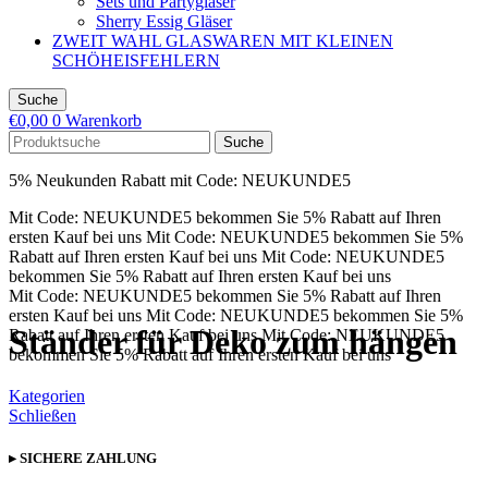
Sets und Partygläser
Sherry Essig Gläser
ZWEIT WAHL GLASWAREN MIT KLEINEN
SCHÖHEISFEHLERN
Suche
€
0,00
0
Warenkorb
Suche
5% Neukunden Rabatt mit Code: NEUKUNDE5
Mit Code: NEUKUNDE5 bekommen Sie 5% Rabatt auf Ihren
ersten Kauf bei uns
Mit Code: NEUKUNDE5 bekommen Sie 5%
Rabatt auf Ihren ersten Kauf bei uns
Mit Code: NEUKUNDE5
bekommen Sie 5% Rabatt auf Ihren ersten Kauf bei uns
Mit Code: NEUKUNDE5 bekommen Sie 5% Rabatt auf Ihren
ersten Kauf bei uns
Mit Code: NEUKUNDE5 bekommen Sie 5%
Ständer für Deko zum hängen
Rabatt auf Ihren ersten Kauf bei uns
Mit Code: NEUKUNDE5
bekommen Sie 5% Rabatt auf Ihren ersten Kauf bei uns
Kategorien
Schließen
▸ SICHERE ZAHLUNG