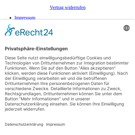
Vertrag widerrufen
Impressum
Datenschutz
Impressum
Datenschutz
Suche
Menü
Kategorien
Lege dein Kategorienmenü im Header Builder -> Mobile -> Mobile
Menüelement -> Ein-/Ausblenden -> Menü auswählen fest
Shop
Warenkorb
Schließen
Suche
Beginnen Sie mit der Eingabe, um die gewünschten Beiträge
anzuzeigen.