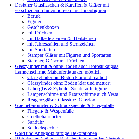
Designer Glasflaschen & Karaffen & Gläser mit
verschiedenen Innenmotiven und Innenfiguren
Berufe
Figuren
Geschenkboxen
mit Früchten
mit Halbedelsteinen & -Heilsteinen
mit Jahreszahlen und Sternzeichen
mit Sportarten
Stamper Gläser mit Figuren und Sportarten
Stamper, Gläser mit Früchten
Glaszylinder mit & ohne Boden auch Borosilikatglas,
Lampenschirme Maßanfertigungen möglich
Glaszylinder mit Boden klar und mattiert
Glaszylinder ohne Boden klar und mattiert
Laborglas & Zylinder Sonderanfertigung
Lampenschirme und Ersatzschirme auch Vesta
Reagenzgläser, Glassturz, Glasdom
Goethebarometer & Schluckspechte & Fliegenfalle
Fliegen- & Wespenfalle
Goethebarometer
Sanduhr
Schluckspechte
Gold und Antikgold farbige Dekorationen
Historisches Antikglas Raritäten Sammlerglas Abstrakte