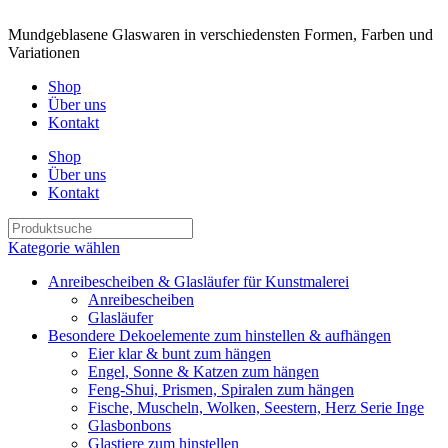
Mundgeblasene Glaswaren in verschiedensten Formen, Farben und
Variationen
Shop
Über uns
Kontakt
Shop
Über uns
Kontakt
Kategorie wählen
Anreibescheiben & Glasläufer für Kunstmalerei
Anreibescheiben
Glasläufer
Besondere Dekoelemente zum hinstellen & aufhängen
Eier klar & bunt zum hängen
Engel, Sonne & Katzen zum hängen
Feng-Shui, Prismen, Spiralen zum hängen
Fische, Muscheln, Wolken, Seestern, Herz Serie Inge
Glasbonbons
Glastiere zum hinstellen