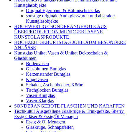
Kunstglasobjekte
Original Egermann & Böhmisches Glas
sonstige originale Antikglaswaren und abstrakte
Kunstglasobjekte
HOCHWERTIGE SONDERANGEBOTE AUS
ÜBERPRODUKTION MUNDGEBLASENE
KUNSTGLASPRODUKTE
HOCHZEIT GEBURTSTAG JUBILÄUM BESONDERE
ANLÄSSE
Kunstglas Unikat Vasen & Unikat Dekoschalen &
Glasblumen
Bodenvasen
Glasblumen Buntglas
Kerzenständer Buntglas
Kugelvasen
Schalen, Aschenbecher, Körbe
Tischglocken Buntglas
Vasen Buntglas
Vasen Klarglas
SONDERANGEBOTE FLASCHEN UND KARAFFEN
Tischkultur Ausgefallene Glaskrüge & Trinkgefäße, Sherry-
Essig Gläser & Essig/Öl Menagen
Essig & Öl Menagen
Glaskrüge, Schnapsfeifen