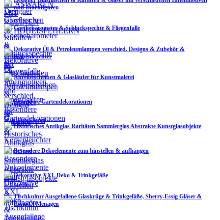
und Innenfiguren
Goethebarometer & Schluckspechte & Fliegenfalle
Dekorative Öl & Petroleumlampen verschied. Designs & Zubehör &
Kerzenleuchter
Anreibescheiben & Glasläufer für Kunstmalerei
Besondere Gartendekorationen
Historisches Antikglas Raritäten Sammlerglas Abstrakte Kunstglasobjekte
Besondere Dekoelemente zum hinstellen & aufhängen
Dekorative XXL Deko & Trinkgefäße
Tischkultur Ausgefallene Glaskrüge & Trinkgefäße, Sherry-Essig Gläser &
Essig/Öl Menagen