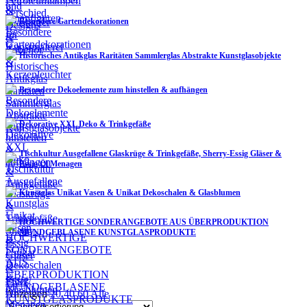
Besondere Gartendekorationen
Historisches Antikglas Raritäten Sammlerglas Abstrakte Kunstglasobjekte
Besondere Dekoelemente zum hinstellen & aufhängen
Dekorative XXL Deko & Trinkgefäße
Tischkultur Ausgefallene Glaskrüge & Trinkgefäße, Sherry-Essig Gläser &
Essig/Öl Menagen
Kunstglas Unikat Vasen & Unikat Dekoschalen & Glasblumen
HOCHWERTIGE SONDERANGEBOTE AUS ÜBERPRODUKTION
MUNDGEBLASENE KUNSTGLASPRODUKTE
Filter
Anzeigen
20
40
60
Alle