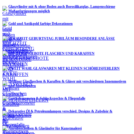
Glaszylinder mit & ohne Boden auch Borosilikatglas, Lampenschirme
Maßanfertigungen möglich
Gold und Antikgold farbige Dekorationen
HOCHZEIT GEBURTSTAG JUBILÄUM BESONDERE ANLÄSSE
SONDERANGEBOTE FLASCHEN UND KARAFFEN
ZWEIT WAHL GLASWAREN MIT KLEINEN SCHÖHEISFEHLERN
Designer Glasflaschen & Karaffen & Gläser mit verschiedenen Innenmotiven
und Innenfiguren
Goethebarometer & Schluckspechte & Fliegenfalle
Dekorative Öl & Petroleumlampen verschied. Designs & Zubehör &
Kerzenleuchter
Anreibescheiben & Glasläufer für Kunstmalerei