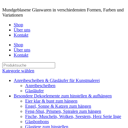
Mundgeblasene Glaswaren in verschiedensten Formen, Farben und
Variationen
Shop
Über uns
Kontakt
Shop
Über uns
Kontakt
Kategorie wählen
Anreibescheiben & Glasläufer für Kunstmalerei
Anreibescheiben
Glasläufer
Besondere Dekoelemente zum hinstellen & aufhängen
Eier klar & bunt zum hängen
Engel, Sonne & Katzen zum hängen
Feng-Shui, Prismen, Spiralen zum hängen
Fische, Muscheln, Wolken, Seestern, Herz Serie Inge
Glasbonbons
Glastiere zum hinstellen