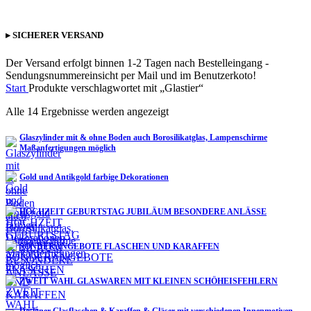
▸ SICHERER VERSAND
Der Versand erfolgt binnen 1-2 Tagen nach Bestelleingang -
Sendungsnummereinsicht per Mail und im Benutzerkoto!
Start
Produkte verschlagwortet mit „Glastier“
Alle 14 Ergebnisse werden angezeigt
Glaszylinder mit & ohne Boden auch Borosilikatglas, Lampenschirme
Maßanfertigungen möglich
Gold und Antikgold farbige Dekorationen
HOCHZEIT GEBURTSTAG JUBILÄUM BESONDERE ANLÄSSE
SONDERANGEBOTE FLASCHEN UND KARAFFEN
ZWEIT WAHL GLASWAREN MIT KLEINEN SCHÖHEISFEHLERN
Designer Glasflaschen & Karaffen & Gläser mit verschiedenen Innenmotiven