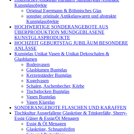
Kunstglasobjekte
Original Egermann & Böhmisches Glas
sonstige originale Antikglaswaren und abstrakte
Kunstglasobjekte
HOCHWERTIGE SONDERANGEBOTE AUS
ÜBERPRODUKTION MUNDGEBLASENE
KUNSTGLASPRODUKTE
HOCHZEIT GEBURTSTAG JUBILÄUM BESONDERE
ANLÄSSE
Kunstglas Unikat Vasen & Unikat Dekoschalen &
Glasblumen
Bodenvasen
Glasblumen Buntglas
Kerzenständer Buntglas
Kugelvasen
Schalen, Aschenbecher, Körbe
Tischglocken Buntglas
Vasen Buntglas
Vasen Klarglas
SONDERANGEBOTE FLASCHEN UND KARAFFEN
Tischkultur Ausgefallene Glaskrüge & Trinkgefäße, Sherry-
Essig Gläser & Essig/Öl Menagen
Essig & Öl Menagen
Glaskrüge, Schnapsfeifen