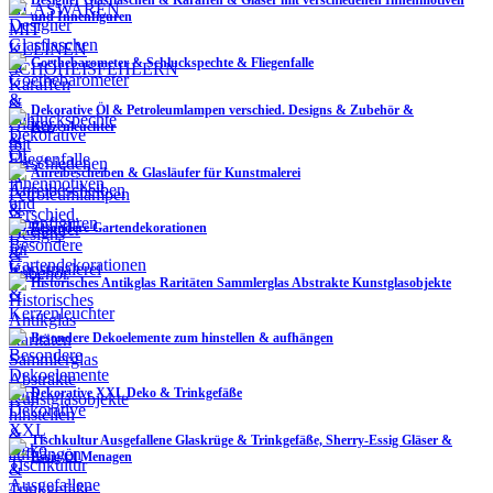
und Innenfiguren
Goethebarometer & Schluckspechte & Fliegenfalle
Dekorative Öl & Petroleumlampen verschied. Designs & Zubehör &
Kerzenleuchter
Anreibescheiben & Glasläufer für Kunstmalerei
Besondere Gartendekorationen
Historisches Antikglas Raritäten Sammlerglas Abstrakte Kunstglasobjekte
Besondere Dekoelemente zum hinstellen & aufhängen
Dekorative XXL Deko & Trinkgefäße
Tischkultur Ausgefallene Glaskrüge & Trinkgefäße, Sherry-Essig Gläser &
Essig/Öl Menagen