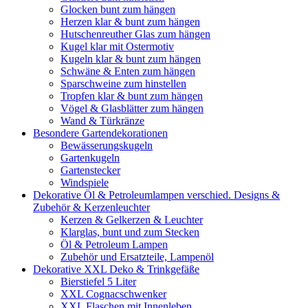
Glocken bunt zum hängen
Herzen klar & bunt zum hängen
Hutschenreuther Glas zum hängen
Kugel klar mit Ostermotiv
Kugeln klar & bunt zum hängen
Schwäne & Enten zum hängen
Sparschweine zum hinstellen
Tropfen klar & bunt zum hängen
Vögel & Glasblätter zum hängen
Wand & Türkränze
Besondere Gartendekorationen
Bewässerungskugeln
Gartenkugeln
Gartenstecker
Windspiele
Dekorative Öl & Petroleumlampen verschied. Designs &
Zubehör & Kerzenleuchter
Kerzen & Gelkerzen & Leuchter
Klarglas, bunt und zum Stecken
Öl & Petroleum Lampen
Zubehör und Ersatzteile, Lampenöl
Dekorative XXL Deko & Trinkgefäße
Bierstiefel 5 Liter
XXL Cognacschwenker
XXL Flaschen mit Innenleben