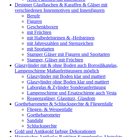
Designer Glasflaschen & Karaffen & Gläser mit
verschiedenen Innenmotiven und Innenfiguren
Berufe
Figuren
Geschenkboxen
mit Früchten
mit Halbedelsteinen & -Heilsteinen
mit Jahreszahlen und Sternzeichen
mit Sportarten
Stamper Gläser mit Figuren und Sportarten
Stamper, Gläser mit Früchten
Glaszylinder mit & ohne Boden auch Borosilikatglas,
Lampenschirme Maßanfertigungen möglich
Glaszylinder mit Boden klar und mattiert
Glaszylinder ohne Boden klar und mattiert
Laborglas & Zylinder Sonderanfertigung
Lampenschirme und Ersatzschirme auch Vesta
Reagenzgläser, Glassturz, Glasdom
Goethebarometer & Schluckspechte & Fliegenfalle
Fliegen- & Wespenfalle
Goethebarometer
Sanduhr
Schluckspechte
Gold und Antikgold farbige Dekorationen
Historisches Antikglas Raritäten Sammlerglas Abstrakte