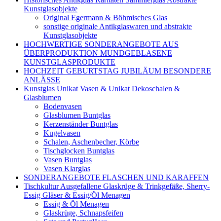
Kunstglasobjekte
Original Egermann & Böhmisches Glas
sonstige originale Antikglaswaren und abstrakte
Kunstglasobjekte
HOCHWERTIGE SONDERANGEBOTE AUS
ÜBERPRODUKTION MUNDGEBLASENE
KUNSTGLASPRODUKTE
HOCHZEIT GEBURTSTAG JUBILÄUM BESONDERE
ANLÄSSE
Kunstglas Unikat Vasen & Unikat Dekoschalen &
Glasblumen
Bodenvasen
Glasblumen Buntglas
Kerzenständer Buntglas
Kugelvasen
Schalen, Aschenbecher, Körbe
Tischglocken Buntglas
Vasen Buntglas
Vasen Klarglas
SONDERANGEBOTE FLASCHEN UND KARAFFEN
Tischkultur Ausgefallene Glaskrüge & Trinkgefäße, Sherry-
Essig Gläser & Essig/Öl Menagen
Essig & Öl Menagen
Glaskrüge, Schnapsfeifen