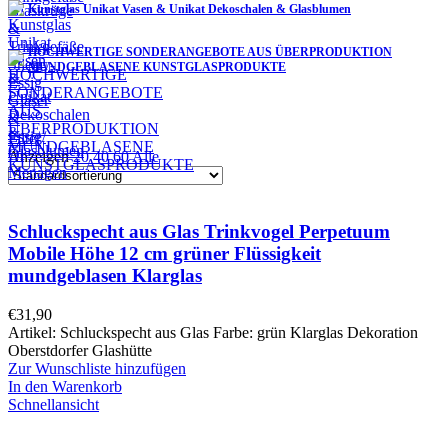
Kunstglas Unikat Vasen & Unikat Dekoschalen & Glasblumen
HOCHWERTIGE SONDERANGEBOTE AUS ÜBERPRODUKTION
MUNDGEBLASENE KUNSTGLASPRODUKTE
Filter
Anzeigen
20
40
60
Alle
Schluckspecht aus Glas Trinkvogel Perpetuum
Mobile Höhe 12 cm grüner Flüssigkeit
mundgeblasen Klarglas
€
31,90
Artikel: Schluckspecht aus Glas Farbe: grün Klarglas Dekoration
Oberstdorfer Glashütte
Zur Wunschliste hinzufügen
In den Warenkorb
Schnellansicht