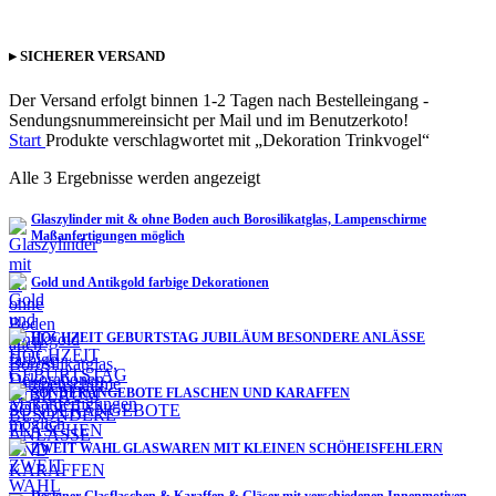
▸ SICHERER VERSAND
Der Versand erfolgt binnen 1-2 Tagen nach Bestelleingang -
Sendungsnummereinsicht per Mail und im Benutzerkoto!
Start
Produkte verschlagwortet mit „Dekoration Trinkvogel“
Alle 3 Ergebnisse werden angezeigt
Glaszylinder mit & ohne Boden auch Borosilikatglas, Lampenschirme
Maßanfertigungen möglich
Gold und Antikgold farbige Dekorationen
HOCHZEIT GEBURTSTAG JUBILÄUM BESONDERE ANLÄSSE
SONDERANGEBOTE FLASCHEN UND KARAFFEN
ZWEIT WAHL GLASWAREN MIT KLEINEN SCHÖHEISFEHLERN
Designer Glasflaschen & Karaffen & Gläser mit verschiedenen Innenmotiven