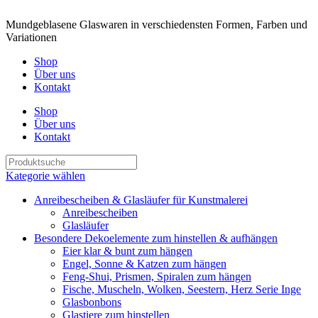
Mundgeblasene Glaswaren in verschiedensten Formen, Farben und
Variationen
Shop
Über uns
Kontakt
Shop
Über uns
Kontakt
Kategorie wählen
Anreibescheiben & Glasläufer für Kunstmalerei
Anreibescheiben
Glasläufer
Besondere Dekoelemente zum hinstellen & aufhängen
Eier klar & bunt zum hängen
Engel, Sonne & Katzen zum hängen
Feng-Shui, Prismen, Spiralen zum hängen
Fische, Muscheln, Wolken, Seestern, Herz Serie Inge
Glasbonbons
Glastiere zum hinstellen