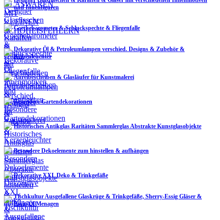
und Innenfiguren
Goethebarometer & Schluckspechte & Fliegenfalle
Dekorative Öl & Petroleumlampen verschied. Designs & Zubehör &
Kerzenleuchter
Anreibescheiben & Glasläufer für Kunstmalerei
Besondere Gartendekorationen
Historisches Antikglas Raritäten Sammlerglas Abstrakte Kunstglasobjekte
Besondere Dekoelemente zum hinstellen & aufhängen
Dekorative XXL Deko & Trinkgefäße
Tischkultur Ausgefallene Glaskrüge & Trinkgefäße, Sherry-Essig Gläser &
Essig/Öl Menagen