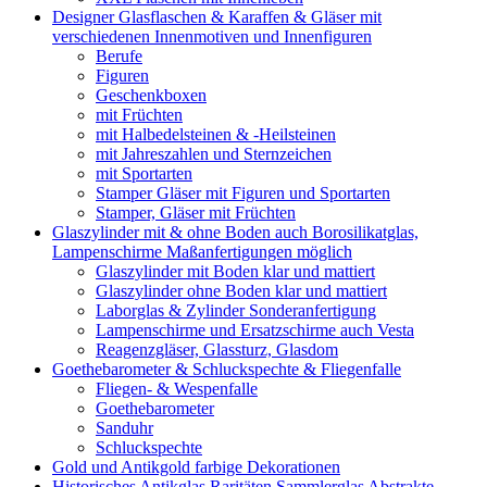
Designer Glasflaschen & Karaffen & Gläser mit
verschiedenen Innenmotiven und Innenfiguren
Berufe
Figuren
Geschenkboxen
mit Früchten
mit Halbedelsteinen & -Heilsteinen
mit Jahreszahlen und Sternzeichen
mit Sportarten
Stamper Gläser mit Figuren und Sportarten
Stamper, Gläser mit Früchten
Glaszylinder mit & ohne Boden auch Borosilikatglas,
Lampenschirme Maßanfertigungen möglich
Glaszylinder mit Boden klar und mattiert
Glaszylinder ohne Boden klar und mattiert
Laborglas & Zylinder Sonderanfertigung
Lampenschirme und Ersatzschirme auch Vesta
Reagenzgläser, Glassturz, Glasdom
Goethebarometer & Schluckspechte & Fliegenfalle
Fliegen- & Wespenfalle
Goethebarometer
Sanduhr
Schluckspechte
Gold und Antikgold farbige Dekorationen
Historisches Antikglas Raritäten Sammlerglas Abstrakte