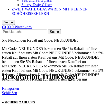
Sets und Partygläser
Sherry Essig Gläser
ZWEIT WAHL GLASWAREN MIT KLEINEN
SCHÖHEISFEHLERN
Suche
€
0,00
0
Warenkorb
Suche
5% Neukunden Rabatt mit Code: NEUKUNDE5
Mit Code: NEUKUNDE5 bekommen Sie 5% Rabatt auf Ihren
ersten Kauf bei uns
Mit Code: NEUKUNDE5 bekommen Sie 5%
Rabatt auf Ihren ersten Kauf bei uns
Mit Code: NEUKUNDE5
bekommen Sie 5% Rabatt auf Ihren ersten Kauf bei uns
Mit Code: NEUKUNDE5 bekommen Sie 5% Rabatt auf Ihren
ersten Kauf bei uns
Mit Code: NEUKUNDE5 bekommen Sie 5%
Dekoration Trinkvogel
Rabatt auf Ihren ersten Kauf bei uns
Mit Code: NEUKUNDE5
bekommen Sie 5% Rabatt auf Ihren ersten Kauf bei uns
Kategorien
Schließen
▸ SICHERE ZAHLUNG