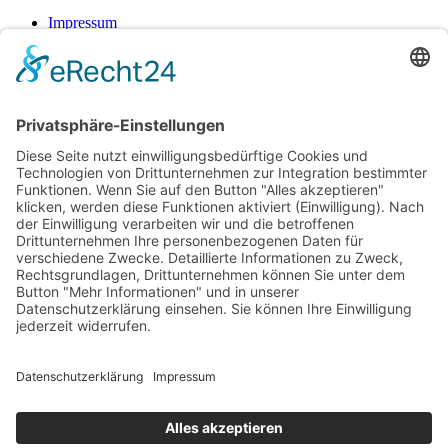
Impressum
Datenschutz
Impressum
Datenschutz
Suche
Menü
Kategorien
Lege dein Kategorienmenü im Header Builder -> Mobile -> Mobile
Menüelement -> Ein-/Ausblenden -> Menü auswählen fest
Shop
Warenkorb
Schließen
Suche
Beginnen Sie mit der Eingabe, um die gewünschten Beiträge
anzuzeigen.