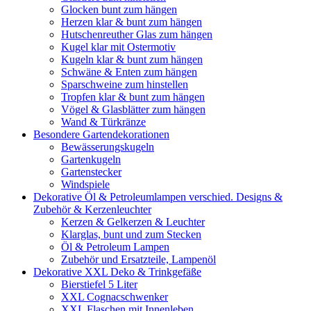
Glocken bunt zum hängen
Herzen klar & bunt zum hängen
Hutschenreuther Glas zum hängen
Kugel klar mit Ostermotiv
Kugeln klar & bunt zum hängen
Schwäne & Enten zum hängen
Sparschweine zum hinstellen
Tropfen klar & bunt zum hängen
Vögel & Glasblätter zum hängen
Wand & Türkränze
Besondere Gartendekorationen
Bewässerungskugeln
Gartenkugeln
Gartenstecker
Windspiele
Dekorative Öl & Petroleumlampen verschied. Designs &
Zubehör & Kerzenleuchter
Kerzen & Gelkerzen & Leuchter
Klarglas, bunt und zum Stecken
Öl & Petroleum Lampen
Zubehör und Ersatzteile, Lampenöl
Dekorative XXL Deko & Trinkgefäße
Bierstiefel 5 Liter
XXL Cognacschwenker
XXL Flaschen mit Innenleben