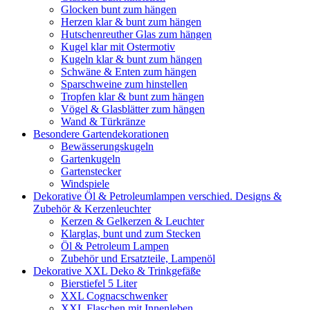
Glocken bunt zum hängen
Herzen klar & bunt zum hängen
Hutschenreuther Glas zum hängen
Kugel klar mit Ostermotiv
Kugeln klar & bunt zum hängen
Schwäne & Enten zum hängen
Sparschweine zum hinstellen
Tropfen klar & bunt zum hängen
Vögel & Glasblätter zum hängen
Wand & Türkränze
Besondere Gartendekorationen
Bewässerungskugeln
Gartenkugeln
Gartenstecker
Windspiele
Dekorative Öl & Petroleumlampen verschied. Designs &
Zubehör & Kerzenleuchter
Kerzen & Gelkerzen & Leuchter
Klarglas, bunt und zum Stecken
Öl & Petroleum Lampen
Zubehör und Ersatzteile, Lampenöl
Dekorative XXL Deko & Trinkgefäße
Bierstiefel 5 Liter
XXL Cognacschwenker
XXL Flaschen mit Innenleben