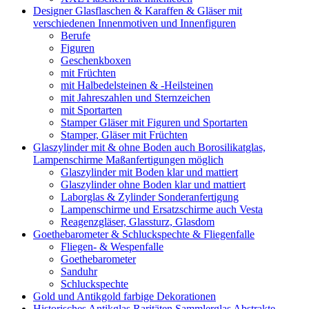
Designer Glasflaschen & Karaffen & Gläser mit
verschiedenen Innenmotiven und Innenfiguren
Berufe
Figuren
Geschenkboxen
mit Früchten
mit Halbedelsteinen & -Heilsteinen
mit Jahreszahlen und Sternzeichen
mit Sportarten
Stamper Gläser mit Figuren und Sportarten
Stamper, Gläser mit Früchten
Glaszylinder mit & ohne Boden auch Borosilikatglas,
Lampenschirme Maßanfertigungen möglich
Glaszylinder mit Boden klar und mattiert
Glaszylinder ohne Boden klar und mattiert
Laborglas & Zylinder Sonderanfertigung
Lampenschirme und Ersatzschirme auch Vesta
Reagenzgläser, Glassturz, Glasdom
Goethebarometer & Schluckspechte & Fliegenfalle
Fliegen- & Wespenfalle
Goethebarometer
Sanduhr
Schluckspechte
Gold und Antikgold farbige Dekorationen
Historisches Antikglas Raritäten Sammlerglas Abstrakte