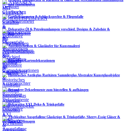
und Innenfiguren
Goethebarometer & Schluckspechte & Fliegenfalle
Dekorative Öl & Petroleumlampen verschied. Designs & Zubehör &
Kerzenleuchter
Anreibescheiben & Glasläufer für Kunstmalerei
Besondere Gartendekorationen
Historisches Antikglas Raritäten Sammlerglas Abstrakte Kunstglasobjekte
Besondere Dekoelemente zum hinstellen & aufhängen
Dekorative XXL Deko & Trinkgefäße
Tischkultur Ausgefallene Glaskrüge & Trinkgefäße, Sherry-Essig Gläser &
Essig/Öl Menagen