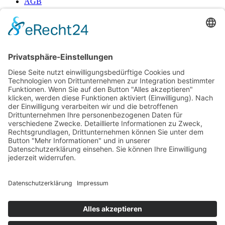
AGB
☞ Fragen? Schreiben Sie uns!!
© 1997 - 2021 | Oberstdorfer Glashütte -
Betreut durch neover.de
Vertrag widerrufen
Impressum
Datenschutz
Impressum
Datenschutz
Suche
Menü
Kategorien
Lege dein Kategorienmenü im Header Builder -> Mobile -> Mobile
Menüelement -> Ein-/Ausblenden -> Menü auswählen fest
Shop