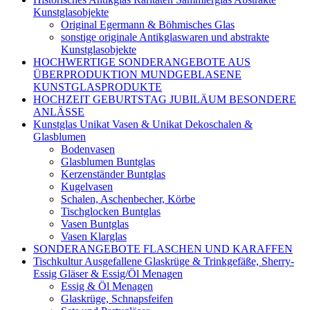
Kunstglasobjekte
Original Egermann & Böhmisches Glas
sonstige originale Antikglaswaren und abstrakte
Kunstglasobjekte
HOCHWERTIGE SONDERANGEBOTE AUS
ÜBERPRODUKTION MUNDGEBLASENE
KUNSTGLASPRODUKTE
HOCHZEIT GEBURTSTAG JUBILÄUM BESONDERE
ANLÄSSE
Kunstglas Unikat Vasen & Unikat Dekoschalen &
Glasblumen
Bodenvasen
Glasblumen Buntglas
Kerzenständer Buntglas
Kugelvasen
Schalen, Aschenbecher, Körbe
Tischglocken Buntglas
Vasen Buntglas
Vasen Klarglas
SONDERANGEBOTE FLASCHEN UND KARAFFEN
Tischkultur Ausgefallene Glaskrüge & Trinkgefäße, Sherry-
Essig Gläser & Essig/Öl Menagen
Essig & Öl Menagen
Glaskrüge, Schnapsfeifen