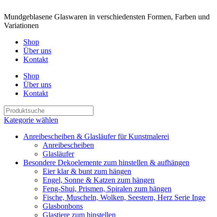
Mundgeblasene Glaswaren in verschiedensten Formen, Farben und
Variationen
Shop
Über uns
Kontakt
Shop
Über uns
Kontakt
Kategorie wählen
Anreibescheiben & Glasläufer für Kunstmalerei
Anreibescheiben
Glasläufer
Besondere Dekoelemente zum hinstellen & aufhängen
Eier klar & bunt zum hängen
Engel, Sonne & Katzen zum hängen
Feng-Shui, Prismen, Spiralen zum hängen
Fische, Muscheln, Wolken, Seestern, Herz Serie Inge
Glasbonbons
Glastiere zum hinstellen