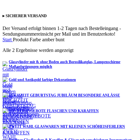
▸ SICHERER VERSAND
Der Versand erfolgt binnen 1-2 Tagen nach Bestelleingang -
Sendungsnummereinsicht per Mail und im Benutzerkoto!
Start
Produkt Farbe
amber bunt
Alle 2 Ergebnisse werden angezeigt
Glaszylinder mit & ohne Boden auch Borosilikatglas, Lampenschirme
Maßanfertigungen möglich
Gold und Antikgold farbige Dekorationen
HOCHZEIT GEBURTSTAG JUBILÄUM BESONDERE ANLÄSSE
SONDERANGEBOTE FLASCHEN UND KARAFFEN
ZWEIT WAHL GLASWAREN MIT KLEINEN SCHÖHEISFEHLERN
Designer Glasflaschen & Karaffen & Gläser mit verschiedenen Innenmotiven