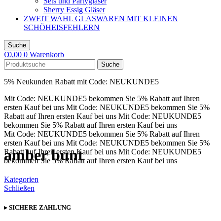
Sets und Partygläser
Sherry Essig Gläser
ZWEIT WAHL GLASWAREN MIT KLEINEN
SCHÖHEISFEHLERN
Suche
€
0,00
0
Warenkorb
Suche
5% Neukunden Rabatt mit Code: NEUKUNDE5
Mit Code: NEUKUNDE5 bekommen Sie 5% Rabatt auf Ihren
ersten Kauf bei uns
Mit Code: NEUKUNDE5 bekommen Sie 5%
Rabatt auf Ihren ersten Kauf bei uns
Mit Code: NEUKUNDE5
bekommen Sie 5% Rabatt auf Ihren ersten Kauf bei uns
Mit Code: NEUKUNDE5 bekommen Sie 5% Rabatt auf Ihren
ersten Kauf bei uns
Mit Code: NEUKUNDE5 bekommen Sie 5%
amber bunt
Rabatt auf Ihren ersten Kauf bei uns
Mit Code: NEUKUNDE5
bekommen Sie 5% Rabatt auf Ihren ersten Kauf bei uns
Kategorien
Schließen
▸ SICHERE ZAHLUNG