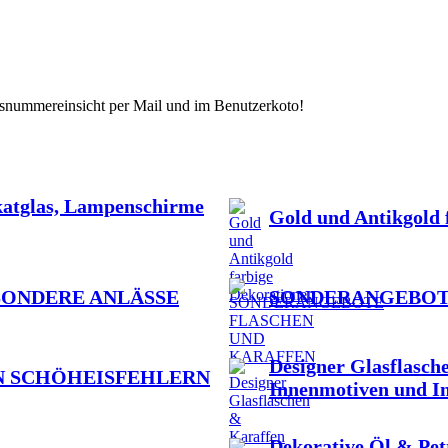
gsnummereinsicht per Mail und im Benutzerkoto!
katglas, Lampenschirme
Gold und Antikgold 
SONDERE ANLÄSSE
SONDERANGEBOT
Designer Glasflasch
N SCHÖHEISFEHLERN
Innenmotiven und I
Dekorative Öl & Pe