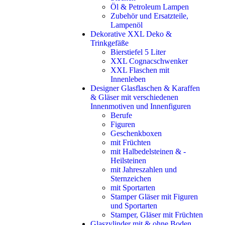
Öl & Petroleum Lampen
Zubehör und Ersatzteile,
Lampenöl
Dekorative XXL Deko &
Trinkgefäße
Bierstiefel 5 Liter
XXL Cognacschwenker
XXL Flaschen mit
Innenleben
Designer Glasflaschen & Karaffen
& Gläser mit verschiedenen
Innenmotiven und Innenfiguren
Berufe
Figuren
Geschenkboxen
mit Früchten
mit Halbedelsteinen & -
Heilsteinen
mit Jahreszahlen und
Sternzeichen
mit Sportarten
Stamper Gläser mit Figuren
und Sportarten
Stamper, Gläser mit Früchten
Glaszylinder mit & ohne Boden