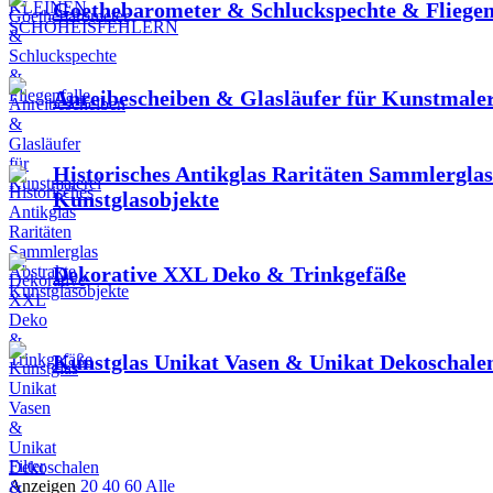
Goethebarometer & Schluckspechte & Fliegen
Anreibescheiben & Glasläufer für Kunstmaler
Historisches Antikglas Raritäten Sammlerglas
Kunstglasobjekte
Dekorative XXL Deko & Trinkgefäße
Kunstglas Unikat Vasen & Unikat Dekoschal
Filter
Anzeigen
20
40
60
Alle