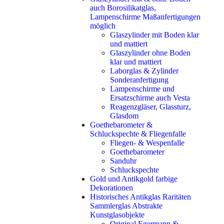
auch Borosilikatglas,
Lampenschirme Maßanfertigungen
möglich
Glaszylinder mit Boden klar
und mattiert
Glaszylinder ohne Boden
klar und mattiert
Laborglas & Zylinder
Sonderanfertigung
Lampenschirme und
Ersatzschirme auch Vesta
Reagenzgläser, Glassturz,
Glasdom
Goethebarometer &
Schluckspechte & Fliegenfalle
Fliegen- & Wespenfalle
Goethebarometer
Sanduhr
Schluckspechte
Gold und Antikgold farbige
Dekorationen
Historisches Antikglas Raritäten
Sammlerglas Abstrakte
Kunstglasobjekte
Original Egermann &