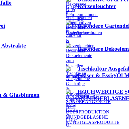
falle
Kerzenleuchter
ei
Besondere Gartende
 Abstrakte
Besondere Dekoelem
Tischkultur Ausgefa
Gläser & Essig/Öl 
HOCHWERTIGE S
en & Glasblumen
MUNDGEBLASENE