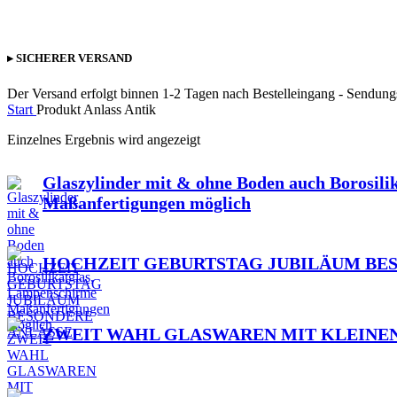
▸ SICHERER VERSAND
Der Versand erfolgt binnen 1-2 Tagen nach Bestelleingang - Sendun
Start
Produkt Anlass
Antik
Einzelnes Ergebnis wird angezeigt
Glaszylinder mit & ohne Boden auch Borosili
Maßanfertigungen möglich
HOCHZEIT GEBURTSTAG JUBILÄUM BE
ZWEIT WAHL GLASWAREN MIT KLEINE